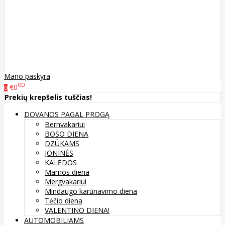
Mano paskyra
00
€0
0
Prekių krepšelis tuščias!
DOVANOS PAGAL PROGĄ
Bernvakariui
BOSO DIENA
DZŪKAMS
JONINĖS
KALĖDOS
Mamos diena
Mergvakariui
Mindaugo karūnavimo diena
Tėčio diena
VALENTINO DIENA!
AUTOMOBILIAMS