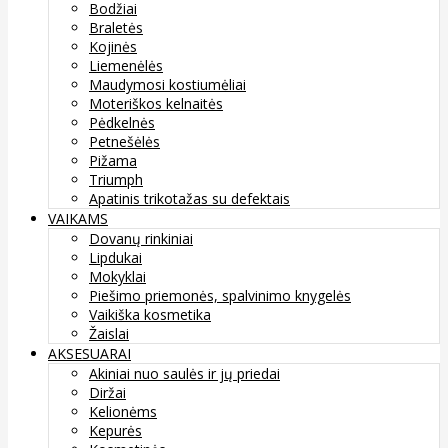
Bodžiai
Braletės
Kojinės
Liemenėlės
Maudymosi kostiumėliai
Moteriškos kelnaitės
Pėdkelnės
Petnešėlės
Pižama
Triumph
Apatinis trikotažas su defektais
VAIKAMS
Dovanų rinkiniai
Lipdukai
Mokyklai
Piešimo priemonės, spalvinimo knygelės
Vaikiška kosmetika
Žaislai
AKSESUARAI
Akiniai nuo saulės ir jų priedai
Diržai
Kelionėms
Kepurės