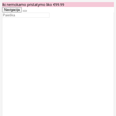
Iki nemokamo pristatymo liko €99.99
Navigacija