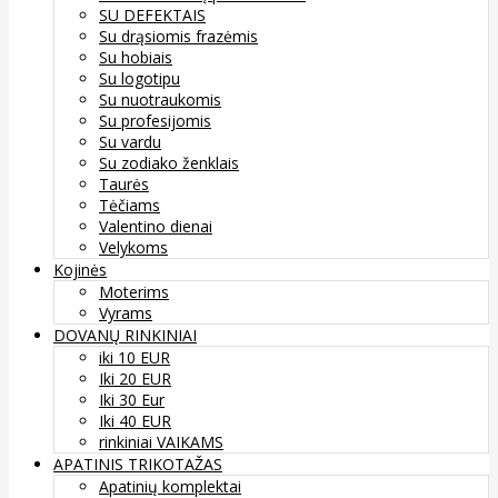
SU DEFEKTAIS
Su drąsiomis frazėmis
Su hobiais
Su logotipu
Su nuotraukomis
Su profesijomis
Su vardu
Su zodiako ženklais
Taurės
Tėčiams
Valentino dienai
Velykoms
Kojinės
Moterims
Vyrams
DOVANŲ RINKINIAI
iki 10 EUR
Iki 20 EUR
Iki 30 Eur
Iki 40 EUR
rinkiniai VAIKAMS
APATINIS TRIKOTAŽAS
Apatinių komplektai