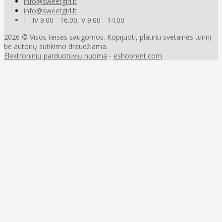
info@sweetgirl.lt
info@sweetgirl.lt
I - IV 9.00 - 16.00, V 9.00 - 14.00
2026 © Visos teisės saugomos. Kopijuoti, platinti svetainės turinį
be autorių sutikimo draudžiama.
Elektroninių parduotuvių nuoma
-
eshoprent.com