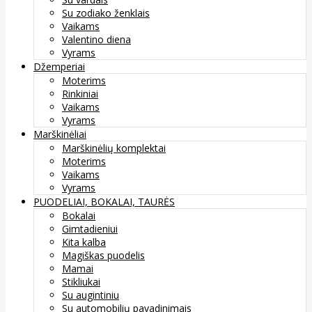
Su zodiako ženklais
Vaikams
Valentino diena
Vyrams
Džemperiai
Moterims
Rinkiniai
Vaikams
Vyrams
Marškinėliai
Marškinėlių komplektai
Moterims
Vaikams
Vyrams
PUODELIAI, BOKALAI, TAURĖS
Bokalai
Gimtadieniui
Kita kalba
Magiškas puodelis
Mamai
Stikliukai
Su augintiniu
Su automobilių pavadinimais