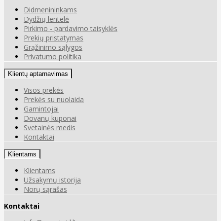
Didmenininkams
Dydžių lentelė
Pirkimo - pardavimo taisyklės
Prekių pristatymas
Grąžinimo sąlygos
Privatumo politika
Klientų aptarnavimas
Visos prekės
Prekės su nuolaida
Gamintojai
Dovanų kuponai
Svetainės medis
Kontaktai
Klientams
Klientams
Užsakymų istorija
Norų sąrašas
Kontaktai