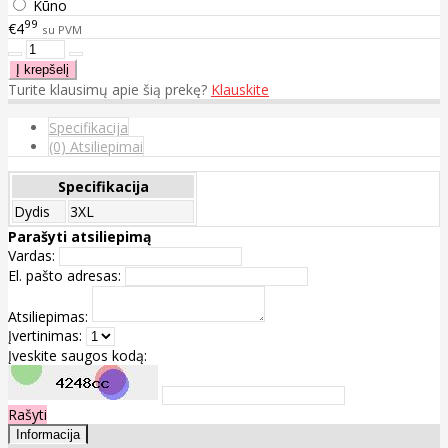
Kūno
99
€4
su PVM
Turite klausimų apie šią prekę?
Klauskite
Specifikacija
(0) Atsiliepimai
Specifikacija
Dydis
3XL
Parašyti atsiliepimą
Vardas:
El. pašto adresas:
Atsiliepimas:
Įvertinimas:
Įveskite saugos kodą:
Rašyti
Informacija