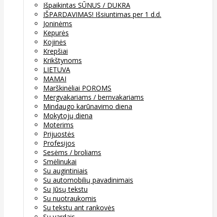
Išpaikintas SŪNUS / DUKRA
IŠPARDAVIMAS! Išsiuntimas per 1 d.d.
Joninėms
Kepurės
Kojinės
Krepšiai
Krikštynoms
LIETUVA
MAMAI
Marškinėliai POROMS
Mergvakariams / bernvakariams
Mindaugo karūnavimo diena
Mokytojų diena
Moterims
Prijuostės
Profesijos
Sesėms / broliams
Smėlinukai
Su augintiniais
Su automobilių pavadinimais
Su Jūsų tekstu
Su nuotraukomis
Su tekstu ant rankovės
Su vardais