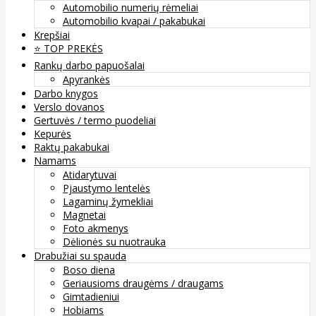
Automobilio numerių rėmeliai
Automobilio kvapai / pakabukai
Krepšiai
⭐️ TOP PREKĖS
Rankų darbo papuošalai
Apyrankės
Darbo knygos
Verslo dovanos
Gertuvės / termo puodeliai
Kepurės
Raktų pakabukai
Namams
Atidarytuvai
Pjaustymo lentelės
Lagaminų žymekliai
Magnetai
Foto akmenys
Dėlionės su nuotrauka
Drabužiai su spauda
Boso diena
Geriausioms draugėms / draugams
Gimtadieniui
Hobiams