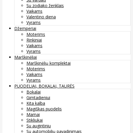
Su zodiako ženklais
Vaikams
Valentino diena
Vyrams
Džemperiai
Moterims
Rinkiniai
Vaikams
Vyrams
Marškinėliai
Marškinėlių komplektai
Moterims
Vaikams
Vyrams
PUODELIAI, BOKALAI, TAURĖS
Bokalai
Gimtadieniui
Kita kalba
Magiškas puodelis
Mamai
Stikliukai
Su augintiniu
Su automobilių pavadinimais