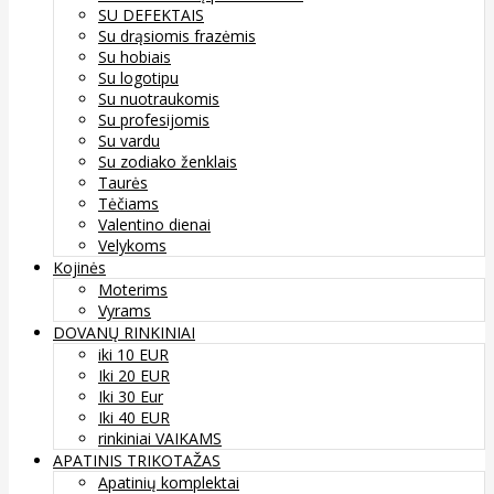
SU DEFEKTAIS
Su drąsiomis frazėmis
Su hobiais
Su logotipu
Su nuotraukomis
Su profesijomis
Su vardu
Su zodiako ženklais
Taurės
Tėčiams
Valentino dienai
Velykoms
Kojinės
Moterims
Vyrams
DOVANŲ RINKINIAI
iki 10 EUR
Iki 20 EUR
Iki 30 Eur
Iki 40 EUR
rinkiniai VAIKAMS
APATINIS TRIKOTAŽAS
Apatinių komplektai