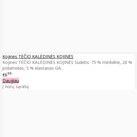
Kojinės TĖČIO KALĖDINĖS KOJINĖS
Kojinės TĖČIO KALĖDINĖS KOJINĖS Sudėtis: 75 % medvilnė, 20 %
poliamidas, 5 % elastanas GA..
99
€6
Daugiau
Į norų sąrašą