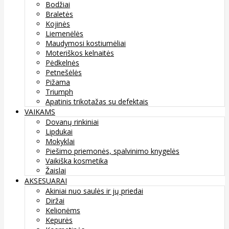
Bodžiai
Braletės
Kojinės
Liemenėlės
Maudymosi kostiumėliai
Moteriškos kelnaitės
Pėdkelnės
Petnešėlės
Pižama
Triumph
Apatinis trikotažas su defektais
VAIKAMS
Dovanų rinkiniai
Lipdukai
Mokyklai
Piešimo priemonės, spalvinimo knygelės
Vaikiška kosmetika
Žaislai
AKSESUARAI
Akiniai nuo saulės ir jų priedai
Diržai
Kelionėms
Kepurės