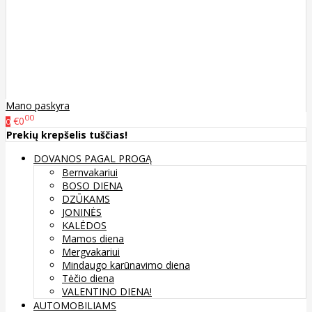
Mano paskyra
00
€0
0
Prekių krepšelis tuščias!
DOVANOS PAGAL PROGĄ
Bernvakariui
BOSO DIENA
DZŪKAMS
JONINĖS
KALĖDOS
Mamos diena
Mergvakariui
Mindaugo karūnavimo diena
Tėčio diena
VALENTINO DIENA!
AUTOMOBILIAMS