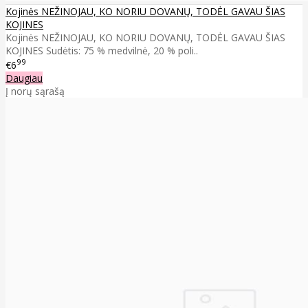
Kojinės NEŽINOJAU, KO NORIU DOVANŲ, TODĖL GAVAU ŠIAS
KOJINES
Kojinės NEŽINOJAU, KO NORIU DOVANŲ, TODĖL GAVAU ŠIAS
KOJINES Sudėtis: 75 % medvilnė, 20 % poli..
99
€6
Daugiau
Į norų sąrašą