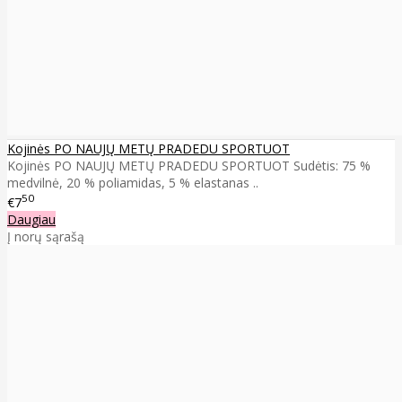
Kojinės PO NAUJŲ METŲ PRADEDU SPORTUOT
Kojinės PO NAUJŲ METŲ PRADEDU SPORTUOT Sudėtis: 75 %
medvilnė, 20 % poliamidas, 5 % elastanas ..
50
€7
Daugiau
Į norų sąrašą