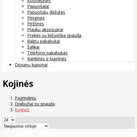
Kosmetinės
Papuošalai
Papuošalų dėžutės
Piniginės
Pirštinės
Plaukų aksesuarai
Prekės su lietuviška spauda
Raktų pakabukai
Šalikai
Telefono pakabukas
Rankinės ir kuprinės
Dovanų kuponai
Kojinės
Pagrindinis
Drabužiai su spauda
Kojinės