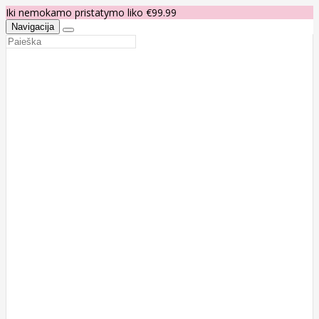
Iki nemokamo pristatymo liko €99.99
Navigacija