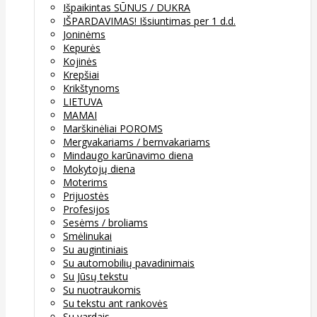
Išpaikintas SŪNUS / DUKRA
IŠPARDAVIMAS! Išsiuntimas per 1 d.d.
Joninėms
Kepurės
Kojinės
Krepšiai
Krikštynoms
LIETUVA
MAMAI
Marškinėliai POROMS
Mergvakariams / bernvakariams
Mindaugo karūnavimo diena
Mokytojų diena
Moterims
Prijuostės
Profesijos
Sesėms / broliams
Smėlinukai
Su augintiniais
Su automobilių pavadinimais
Su Jūsų tekstu
Su nuotraukomis
Su tekstu ant rankovės
Su vardais