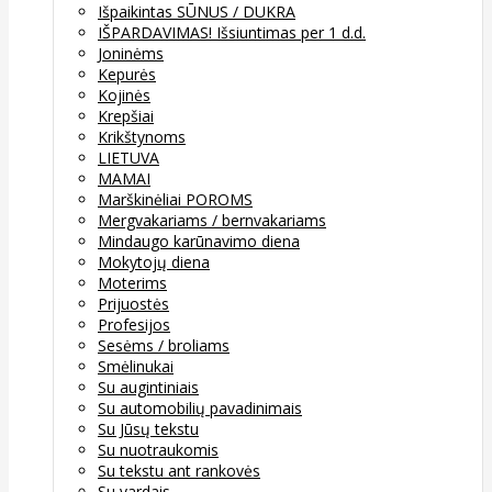
Išpaikintas SŪNUS / DUKRA
IŠPARDAVIMAS! Išsiuntimas per 1 d.d.
Joninėms
Kepurės
Kojinės
Krepšiai
Krikštynoms
LIETUVA
MAMAI
Marškinėliai POROMS
Mergvakariams / bernvakariams
Mindaugo karūnavimo diena
Mokytojų diena
Moterims
Prijuostės
Profesijos
Sesėms / broliams
Smėlinukai
Su augintiniais
Su automobilių pavadinimais
Su Jūsų tekstu
Su nuotraukomis
Su tekstu ant rankovės
Su vardais