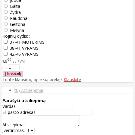
Juoda
Balta
Žydra
Raudona
Geltona
Mėlyna
Kojinių dydis: :
37-41 MOTERIMS
38-41 VYRAMS
42-46 VYRAMS
99
€6
su PVM
Turite klausimų apie šią prekę?
Klauskite
(0) Atsiliepimai
Parašyti atsiliepimą
Vardas:
El. pašto adresas:
Atsiliepimas:
Įvertinimas: