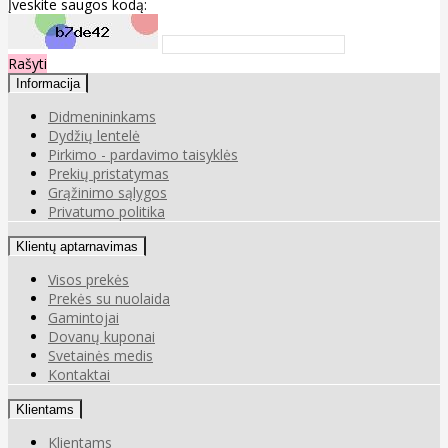
Įveskite saugos kodą:
Rašyti
Informacija
Didmenininkams
Dydžių lentelė
Pirkimo - pardavimo taisyklės
Prekių pristatymas
Grąžinimo sąlygos
Privatumo politika
Klientų aptarnavimas
Visos prekės
Prekės su nuolaida
Gamintojai
Dovanų kuponai
Svetainės medis
Kontaktai
Klientams
Klientams