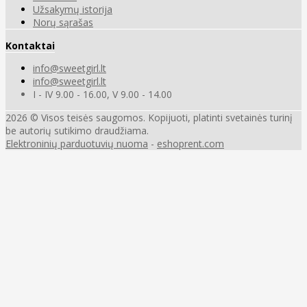
Užsakymų istorija
Norų sąrašas
Kontaktai
info@sweetgirl.lt
info@sweetgirl.lt
I - IV 9.00 - 16.00, V 9.00 - 14.00
2026 © Visos teisės saugomos. Kopijuoti, platinti svetainės turinį
be autorių sutikimo draudžiama.
Elektroninių parduotuvių nuoma
-
eshoprent.com