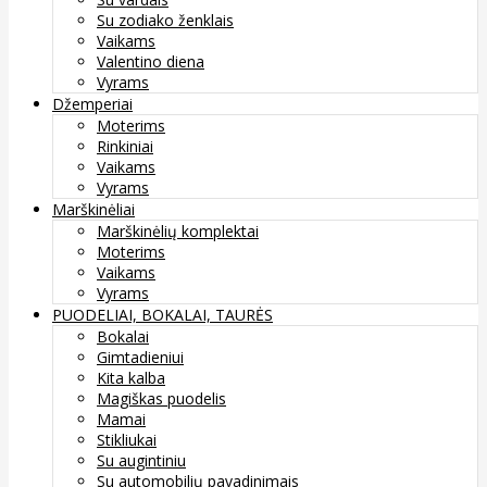
Su zodiako ženklais
Vaikams
Valentino diena
Vyrams
Džemperiai
Moterims
Rinkiniai
Vaikams
Vyrams
Marškinėliai
Marškinėlių komplektai
Moterims
Vaikams
Vyrams
PUODELIAI, BOKALAI, TAURĖS
Bokalai
Gimtadieniui
Kita kalba
Magiškas puodelis
Mamai
Stikliukai
Su augintiniu
Su automobilių pavadinimais