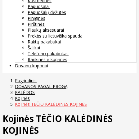
Kosmetinės
Papuošalai
Papuošalų dėžutės
Piniginės
Pirštinės
Plaukų aksesuarai
Prekės su lietuviška spauda
Raktų pakabukai
Šalikai
Telefono pakabukas
Rankinės ir kuprinės
Dovanų kuponai
Pagrindinis
DOVANOS PAGAL PROGĄ
KALĖDOS
Kojinės
Kojinės TĖČIO KALĖDINĖS KOJINĖS
Kojinės TĖČIO KALĖDINĖS
KOJINĖS