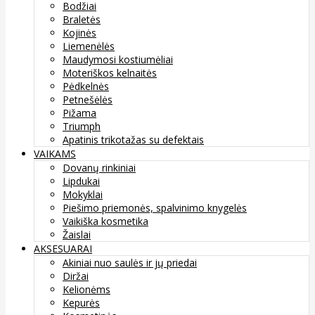
Bodžiai
Braletės
Kojinės
Liemenėlės
Maudymosi kostiumėliai
Moteriškos kelnaitės
Pėdkelnės
Petnešėlės
Pižama
Triumph
Apatinis trikotažas su defektais
VAIKAMS
Dovanų rinkiniai
Lipdukai
Mokyklai
Piešimo priemonės, spalvinimo knygelės
Vaikiška kosmetika
Žaislai
AKSESUARAI
Akiniai nuo saulės ir jų priedai
Diržai
Kelionėms
Kepurės