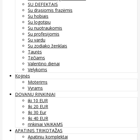
SU DEFEKTAIS
Su drąsiomis frazėmis
Su hobiais
Su logotipu
Su nuotraukomis
Su profesijomis
Su vardu
Su zodiako ženklais
Taurės
Tėčiams
Valentino dienai
Velykoms
Kojinės
Moterims
Vyrams
DOVANŲ RINKINIAI
iki 10 EUR
Iki 20 EUR
Iki 30 Eur
Iki 40 EUR
rinkiniai VAIKAMS
APATINIS TRIKOTAŽAS
Apatinių komplektai