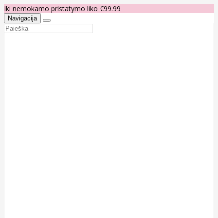
Iki nemokamo pristatymo liko €99.99
Navigacija