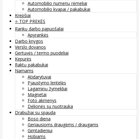
Automobilio numerių rėmeliai
Automobilio kvapai / pakabukai
Krepšiai
⭐️ TOP PREKĖS
Rankų darbo papuošalai
Apyrankės
Darbo knygos
Verslo dovanos
Gertuvės / termo puodeliai
Kepurės
Raktų pakabukai
Namams
Atidarytuvai
Pjaustymo lentelės
Lagaminų žymekliai
Magnetai
Foto akmenys
Dėlionės su nuotrauka
Drabužiai su spauda
Boso diena
Geriausioms draugėms / draugams
Gimtadieniui
Hobiams