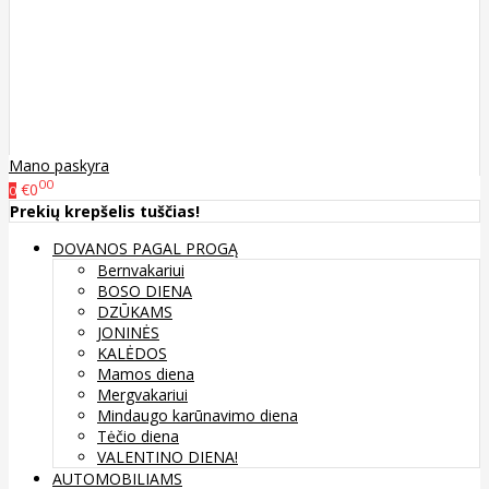
Mano paskyra
00
€0
0
Prekių krepšelis tuščias!
DOVANOS PAGAL PROGĄ
Bernvakariui
BOSO DIENA
DZŪKAMS
JONINĖS
KALĖDOS
Mamos diena
Mergvakariui
Mindaugo karūnavimo diena
Tėčio diena
VALENTINO DIENA!
AUTOMOBILIAMS