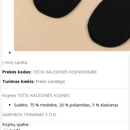
Į norų sąrašą
Prekės kodas:
TECIO KALEDINES KOJINES96480
Turimas kiekis:
Prekė sandėlyje
Kojinės TĖČIO KALĖDINĖS KOJINĖS
Sudėtis: 75 % medvilnė, 20 % poliamidas, 5 % elastanas
GAMYBOS TERMINAS 5 D.D.
Kojinių spalva :