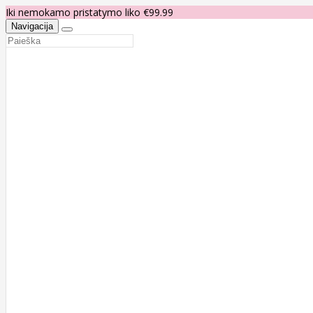
Iki nemokamo pristatymo liko €99.99
Navigacija