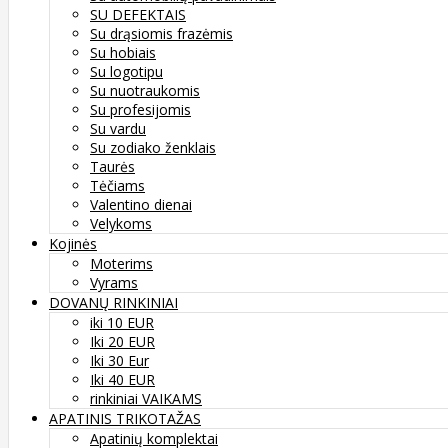
SU DEFEKTAIS
Su drąsiomis frazėmis
Su hobiais
Su logotipu
Su nuotraukomis
Su profesijomis
Su vardu
Su zodiako ženklais
Taurės
Tėčiams
Valentino dienai
Velykoms
Kojinės
Moterims
Vyrams
DOVANŲ RINKINIAI
iki 10 EUR
Iki 20 EUR
Iki 30 Eur
Iki 40 EUR
rinkiniai VAIKAMS
APATINIS TRIKOTAŽAS
Apatinių komplektai