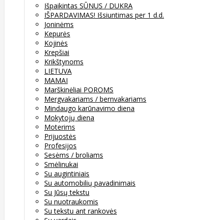
Išpaikintas SŪNUS / DUKRA
IŠPARDAVIMAS! Išsiuntimas per 1 d.d.
Joninėms
Kepurės
Kojinės
Krepšiai
Krikštynoms
LIETUVA
MAMAI
Marškinėliai POROMS
Mergvakariams / bernvakariams
Mindaugo karūnavimo diena
Mokytojų diena
Moterims
Prijuostės
Profesijos
Sesėms / broliams
Smėlinukai
Su augintiniais
Su automobilių pavadinimais
Su Jūsų tekstu
Su nuotraukomis
Su tekstu ant rankovės