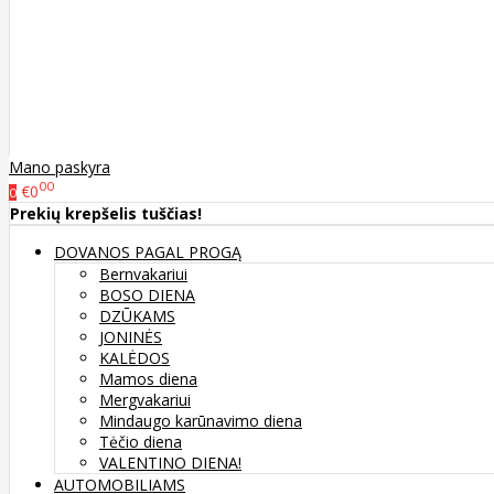
Mano paskyra
00
€0
0
Prekių krepšelis tuščias!
DOVANOS PAGAL PROGĄ
Bernvakariui
BOSO DIENA
DZŪKAMS
JONINĖS
KALĖDOS
Mamos diena
Mergvakariui
Mindaugo karūnavimo diena
Tėčio diena
VALENTINO DIENA!
AUTOMOBILIAMS