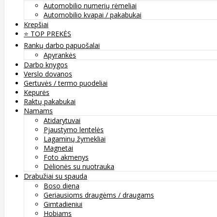
Automobilio numerių rėmeliai
Automobilio kvapai / pakabukai
Krepšiai
⭐️ TOP PREKĖS
Rankų darbo papuošalai
Apyrankės
Darbo knygos
Verslo dovanos
Gertuvės / termo puodeliai
Kepurės
Raktų pakabukai
Namams
Atidarytuvai
Pjaustymo lentelės
Lagaminų žymekliai
Magnetai
Foto akmenys
Dėlionės su nuotrauka
Drabužiai su spauda
Boso diena
Geriausioms draugėms / draugams
Gimtadieniui
Hobiams