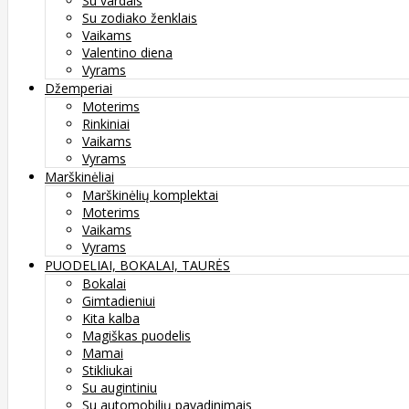
Su vardais
Su zodiako ženklais
Vaikams
Valentino diena
Vyrams
Džemperiai
Moterims
Rinkiniai
Vaikams
Vyrams
Marškinėliai
Marškinėlių komplektai
Moterims
Vaikams
Vyrams
PUODELIAI, BOKALAI, TAURĖS
Bokalai
Gimtadieniui
Kita kalba
Magiškas puodelis
Mamai
Stikliukai
Su augintiniu
Su automobilių pavadinimais