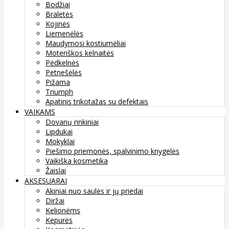
Bodžiai
Braletės
Kojinės
Liemenėlės
Maudymosi kostiumėliai
Moteriškos kelnaitės
Pėdkelnės
Petnešėlės
Pižama
Triumph
Apatinis trikotažas su defektais
VAIKAMS
Dovanų rinkiniai
Lipdukai
Mokyklai
Piešimo priemonės, spalvinimo knygelės
Vaikiška kosmetika
Žaislai
AKSESUARAI
Akiniai nuo saulės ir jų priedai
Diržai
Kelionėms
Kepurės