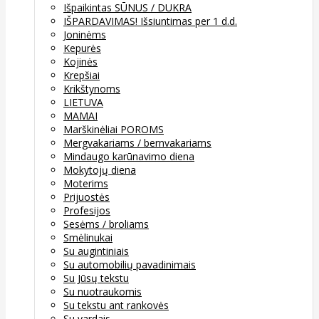
Išpaikintas SŪNUS / DUKRA
IŠPARDAVIMAS! Išsiuntimas per 1 d.d.
Joninėms
Kepurės
Kojinės
Krepšiai
Krikštynoms
LIETUVA
MAMAI
Marškinėliai POROMS
Mergvakariams / bernvakariams
Mindaugo karūnavimo diena
Mokytojų diena
Moterims
Prijuostės
Profesijos
Sesėms / broliams
Smėlinukai
Su augintiniais
Su automobilių pavadinimais
Su Jūsų tekstu
Su nuotraukomis
Su tekstu ant rankovės
Su vardais