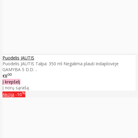
Puodelis JAUTIS
Puodelis JAUTIS Talpa: 350 ml Negalima plauti indaplovėje
GAMYBA 5 D.D. ..
00
€8
Į krepšelį
Į norų sąrašą
%
Akcija
-10