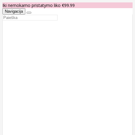
Iki nemokamo pristatymo liko €99.99
Navigacija