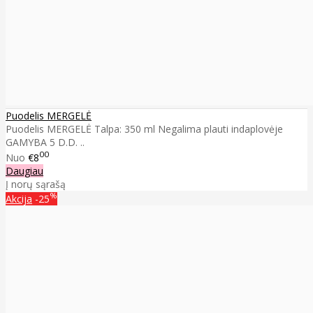
Puodelis MERGELĖ
Puodelis MERGELĖ Talpa: 350 ml Negalima plauti indaplovėje
GAMYBA 5 D.D. ..
00
Nuo
€8
Daugiau
Į norų sąrašą
%
Akcija
-25