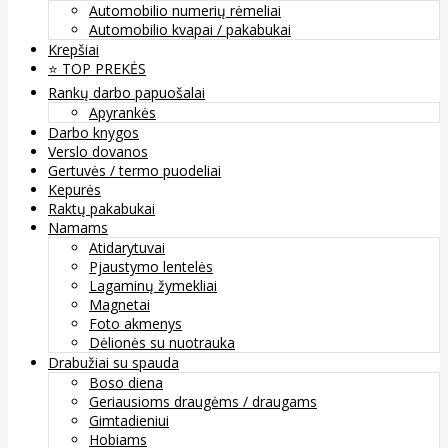
Automobilio numerių rėmeliai
Automobilio kvapai / pakabukai
Krepšiai
⭐️ TOP PREKĖS
Rankų darbo papuošalai
Apyrankės
Darbo knygos
Verslo dovanos
Gertuvės / termo puodeliai
Kepurės
Raktų pakabukai
Namams
Atidarytuvai
Pjaustymo lentelės
Lagaminų žymekliai
Magnetai
Foto akmenys
Dėlionės su nuotrauka
Drabužiai su spauda
Boso diena
Geriausioms draugėms / draugams
Gimtadieniui
Hobiams