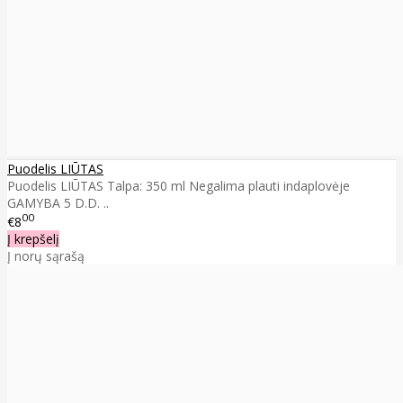
Puodelis LIŪTAS
Puodelis LIŪTAS Talpa: 350 ml Negalima plauti indaplovėje
GAMYBA 5 D.D. ..
00
€8
Į krepšelį
Į norų sąrašą