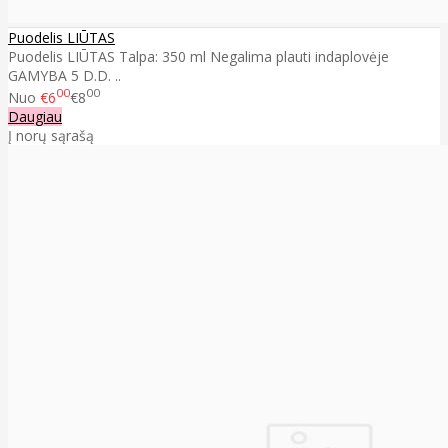
Puodelis LIŪTAS
Puodelis LIŪTAS Talpa: 350 ml Negalima plauti indaplovėje
GAMYBA 5 D.D. ..
00
00
Nuo
€6
€8
Daugiau
Į norų sąrašą