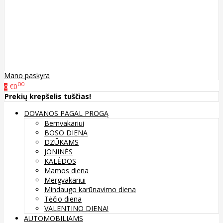
Mano paskyra
00
€0
0
Prekių krepšelis tuščias!
DOVANOS PAGAL PROGĄ
Bernvakariui
BOSO DIENA
DZŪKAMS
JONINĖS
KALĖDOS
Mamos diena
Mergvakariui
Mindaugo karūnavimo diena
Tėčio diena
VALENTINO DIENA!
AUTOMOBILIAMS