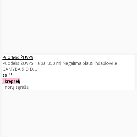
Puodelis ŽUVYS
Puodelis ŽUVYS Talpa: 350 ml Negalima plauti indaplovėje
GAMYBA 5 D.D. ..
00
€8
Į krepšelį
Į norų sąrašą