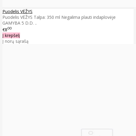
Puodelis VĖŽYS
Puodelis VĖŽYS Talpa: 350 ml Negalima plauti indaplovėje
GAMYBA 5 D.D. ..
00
€8
Į krepšelį
Į norų sąrašą