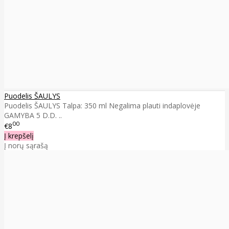
Puodelis ŠAULYS
Puodelis ŠAULYS Talpa: 350 ml Negalima plauti indaplovėje
GAMYBA 5 D.D. ..
00
€8
Į krepšelį
Į norų sąrašą