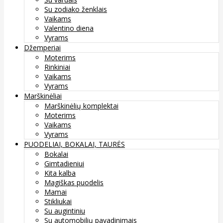
Su zodiako ženklais
Vaikams
Valentino diena
Vyrams
Džemperiai
Moterims
Rinkiniai
Vaikams
Vyrams
Marškinėliai
Marškinėlių komplektai
Moterims
Vaikams
Vyrams
PUODELIAI, BOKALAI, TAURĖS
Bokalai
Gimtadieniui
Kita kalba
Magiškas puodelis
Mamai
Stikliukai
Su augintiniu
Su automobilių pavadinimais