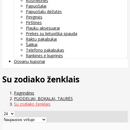
Kosmetinės
Papuošalai
Papuošalų dėžutės
Piniginės
Pirštinės
Plaukų aksesuarai
Prekės su lietuviška spauda
Raktų pakabukai
Šalikai
Telefono pakabukas
Rankinės ir kuprinės
Dovanų kuponai
Su zodiako ženklais
Pagrindinis
PUODELIAI, BOKALAI, TAURĖS
Su zodiako ženklais