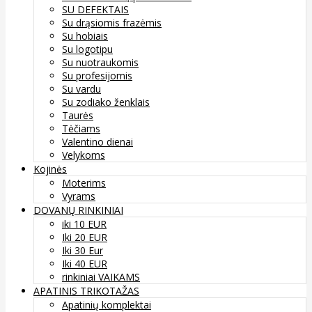
SU DEFEKTAIS
Su drąsiomis frazėmis
Su hobiais
Su logotipu
Su nuotraukomis
Su profesijomis
Su vardu
Su zodiako ženklais
Taurės
Tėčiams
Valentino dienai
Velykoms
Kojinės
Moterims
Vyrams
DOVANŲ RINKINIAI
iki 10 EUR
Iki 20 EUR
Iki 30 Eur
Iki 40 EUR
rinkiniai VAIKAMS
APATINIS TRIKOTAŽAS
Apatinių komplektai