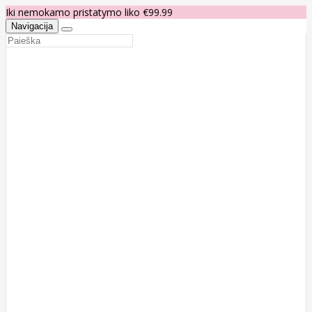
Iki nemokamo pristatymo liko €99.99
Navigacija