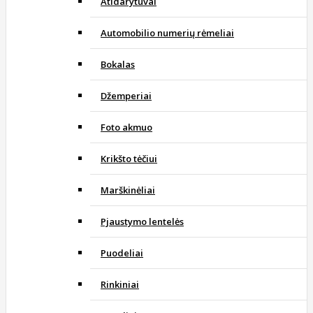
Atidarytuvai
Automobilio numerių rėmeliai
Bokalas
Džemperiai
Foto akmuo
Krikšto tėčiui
Marškinėliai
Pjaustymo lentelės
Puodeliai
Rinkiniai