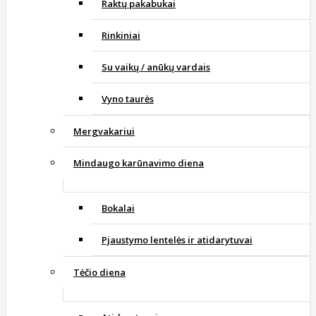
Raktų pakabukai
Rinkiniai
Su vaikų / anūkų vardais
Vyno taurės
Mergvakariui
Mindaugo karūnavimo diena
Bokalai
Pjaustymo lentelės ir atidarytuvai
Tėčio diena