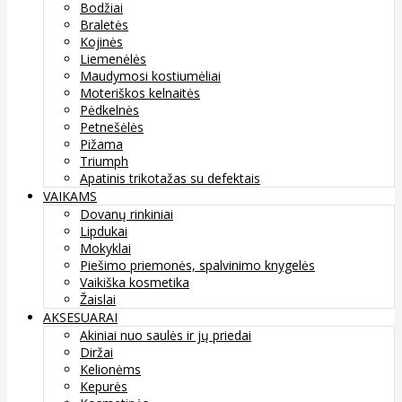
Bodžiai
Braletės
Kojinės
Liemenėlės
Maudymosi kostiumėliai
Moteriškos kelnaitės
Pėdkelnės
Petnešėlės
Pižama
Triumph
Apatinis trikotažas su defektais
VAIKAMS
Dovanų rinkiniai
Lipdukai
Mokyklai
Piešimo priemonės, spalvinimo knygelės
Vaikiška kosmetika
Žaislai
AKSESUARAI
Akiniai nuo saulės ir jų priedai
Diržai
Kelionėms
Kepurės