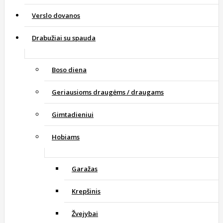
Verslo dovanos
Drabužiai su spauda
Boso diena
Geriausioms draugėms / draugams
Gimtadieniui
Hobiams
Garažas
Krepšinis
Žvejybai