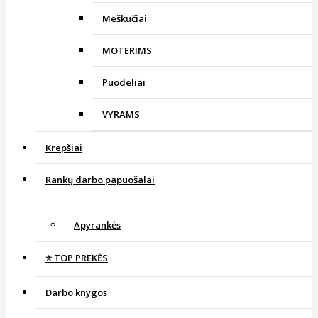
Meškučiai
MOTERIMS
Puodeliai
VYRAMS
Krepšiai
Rankų darbo papuošalai
Apyrankės
⭐️ TOP PREKĖS
Darbo knygos