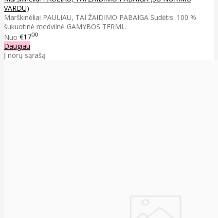
VARDU)
Marškinėliai PAULIAU, TAI ŽAIDIMO PABAIGA Sudėtis: 100 %
šukuotinė medvilnė GAMYBOS TERMI..
00
Nuo
€17
Daugiau
Į norų sąrašą