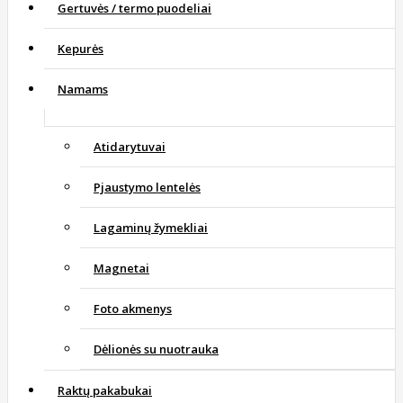
Gertuvės / termo puodeliai
Kepurės
Namams
Atidarytuvai
Pjaustymo lentelės
Lagaminų žymekliai
Magnetai
Foto akmenys
Dėlionės su nuotrauka
Raktų pakabukai