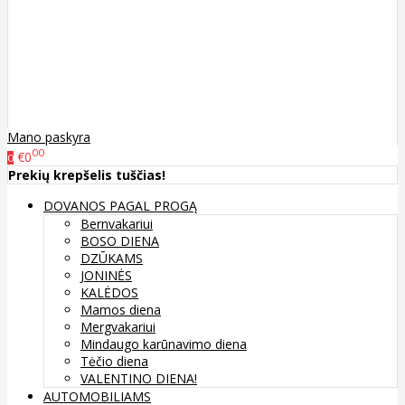
Mano paskyra
00
€0
0
Prekių krepšelis tuščias!
DOVANOS PAGAL PROGĄ
Bernvakariui
BOSO DIENA
DZŪKAMS
JONINĖS
KALĖDOS
Mamos diena
Mergvakariui
Mindaugo karūnavimo diena
Tėčio diena
VALENTINO DIENA!
AUTOMOBILIAMS