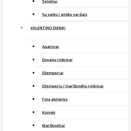
Seneliui
Su vaikų / anūkų vardais
VALENTINO DIENA!
Apatiniai
Dovanų rinkiniai
Džemperiai
Džemperių / marškinėlių rinkiniai
Foto akmenys
Kojinės
Marškinėliai