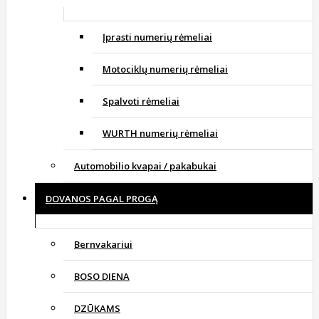
Įprasti numerių rėmeliai
Motociklų numerių rėmeliai
Spalvoti rėmeliai
WURTH numerių rėmeliai
Automobilio kvapai / pakabukai
DOVANOS PAGAL PROGĄ
Bernvakariui
BOSO DIENA
DZŪKAMS