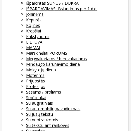
Išpaikintas SŪNUS / DUKRA
IŠPARDAVIMAS! Išsiuntimas per 1 d.d.
Joninėms
Kepurės
Kojinės
Krepšiai
Krikštynoms
LIETUVA
MAMAI
Marškinėliai POROMS
Mergvakariams / bernvakariams
Mindaugo karūnavimo diena
Mokytojų diena
Moterims
Prijuostės
Profesijos
Sesėms / broliams
Smėlinukai
Su augintiniais
Su automobilių pavadinimais
Su Jūsų tekstu
Su nuotraukomis
Su tekstu ant rankovės
Su vardais