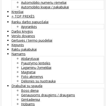
Automobilio numerių rėmeliai
Automobilio kvapai / pakabukai
Krepšiai
⭐️ TOP PREKĖS
Rankų darbo papuošalai
Apyrankės
Darbo knygos
Verslo dovanos
Gertuvės / termo puodeliai
Kepurės
Raktų pakabukai
Namams
Atidarytuvai
Pjaustymo lentelės
Lagaminų žymekliai
Magnetai
Foto akmenys
Dėlionės su nuotrauka
Drabužiai su spauda
Boso diena
Geriausioms draugėms / draugams
Gimtadieniui
Hobiams