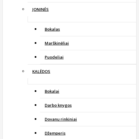
JONINĖS
Bokalas
Marškinėliai
Puodeliai
KALĖDOS
Bokalai
Darbo knygos
Dovanų rinkiniai
Džemperis