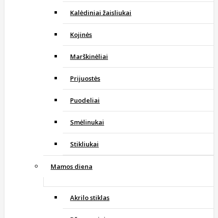
Kalėdiniai žaisliukai
Kojinės
Marškinėliai
Prijuostės
Puodeliai
Smėlinukai
Stikliukai
Mamos diena
Akrilo stiklas