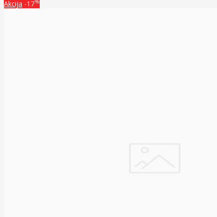
%
Akcija
-17