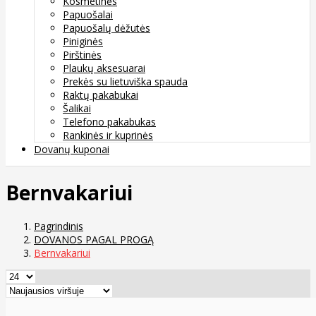
Kosmetinės
Papuošalai
Papuošalų dėžutės
Piniginės
Pirštinės
Plaukų aksesuarai
Prekės su lietuviška spauda
Raktų pakabukai
Šalikai
Telefono pakabukas
Rankinės ir kuprinės
Dovanų kuponai
Bernvakariui
Pagrindinis
DOVANOS PAGAL PROGĄ
Bernvakariui