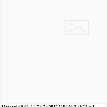
Marškinėliai PAULIAU, TAI ŽAIDIMO PABAIGA (SU NORIMU