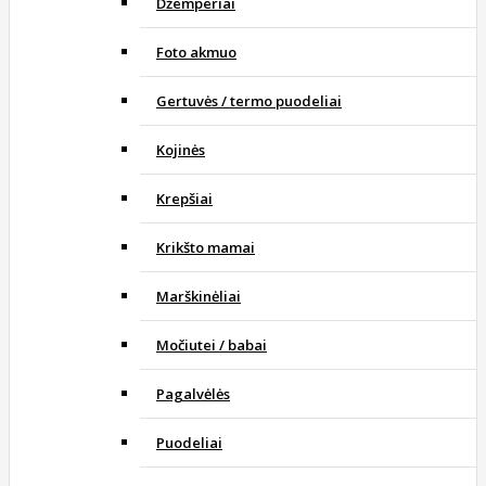
Džemperiai
Foto akmuo
Gertuvės / termo puodeliai
Kojinės
Krepšiai
Krikšto mamai
Marškinėliai
Močiutei / babai
Pagalvėlės
Puodeliai