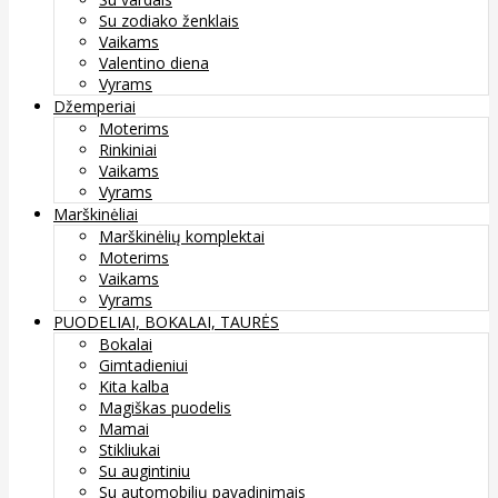
Su zodiako ženklais
Vaikams
Valentino diena
Vyrams
Džemperiai
Moterims
Rinkiniai
Vaikams
Vyrams
Marškinėliai
Marškinėlių komplektai
Moterims
Vaikams
Vyrams
PUODELIAI, BOKALAI, TAURĖS
Bokalai
Gimtadieniui
Kita kalba
Magiškas puodelis
Mamai
Stikliukai
Su augintiniu
Su automobilių pavadinimais