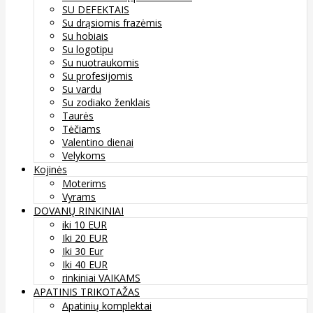
SU DEFEKTAIS
Su drąsiomis frazėmis
Su hobiais
Su logotipu
Su nuotraukomis
Su profesijomis
Su vardu
Su zodiako ženklais
Taurės
Tėčiams
Valentino dienai
Velykoms
Kojinės
Moterims
Vyrams
DOVANŲ RINKINIAI
iki 10 EUR
Iki 20 EUR
Iki 30 Eur
Iki 40 EUR
rinkiniai VAIKAMS
APATINIS TRIKOTAŽAS
Apatinių komplektai