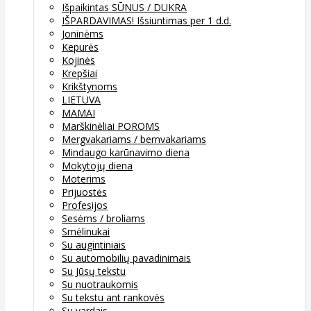
Išpaikintas SŪNUS / DUKRA
IŠPARDAVIMAS! Išsiuntimas per 1 d.d.
Joninėms
Kepurės
Kojinės
Krepšiai
Krikštynoms
LIETUVA
MAMAI
Marškinėliai POROMS
Mergvakariams / bernvakariams
Mindaugo karūnavimo diena
Mokytojų diena
Moterims
Prijuostės
Profesijos
Sesėms / broliams
Smėlinukai
Su augintiniais
Su automobilių pavadinimais
Su Jūsų tekstu
Su nuotraukomis
Su tekstu ant rankovės
Su vardais