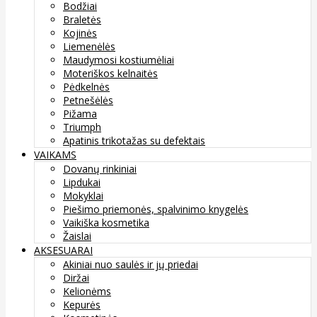
Bodžiai
Braletės
Kojinės
Liemenėlės
Maudymosi kostiumėliai
Moteriškos kelnaitės
Pėdkelnės
Petnešėlės
Pižama
Triumph
Apatinis trikotažas su defektais
VAIKAMS
Dovanų rinkiniai
Lipdukai
Mokyklai
Piešimo priemonės, spalvinimo knygelės
Vaikiška kosmetika
Žaislai
AKSESUARAI
Akiniai nuo saulės ir jų priedai
Diržai
Kelionėms
Kepurės