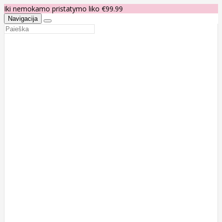
Iki nemokamo pristatymo liko €99.99
Navigacija