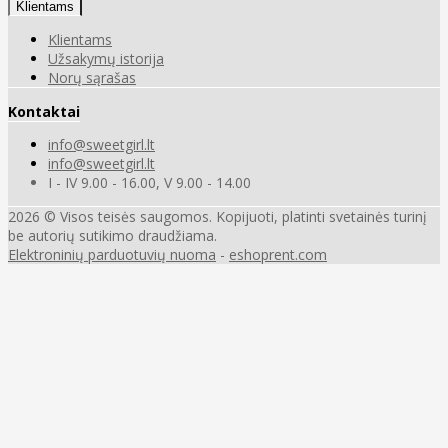
Klientams
Klientams
Užsakymų istorija
Norų sąrašas
Kontaktai
info@sweetgirl.lt
info@sweetgirl.lt
I - IV 9.00 - 16.00, V 9.00 - 14.00
2026 © Visos teisės saugomos. Kopijuoti, platinti svetainės turinį
be autorių sutikimo draudžiama.
Elektroninių parduotuvių nuoma
-
eshoprent.com