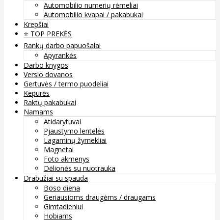
Automobilio numerių rėmeliai
Automobilio kvapai / pakabukai
Krepšiai
⭐️ TOP PREKĖS
Rankų darbo papuošalai
Apyrankės
Darbo knygos
Verslo dovanos
Gertuvės / termo puodeliai
Kepurės
Raktų pakabukai
Namams
Atidarytuvai
Pjaustymo lentelės
Lagaminų žymekliai
Magnetai
Foto akmenys
Dėlionės su nuotrauka
Drabužiai su spauda
Boso diena
Geriausioms draugėms / draugams
Gimtadieniui
Hobiams