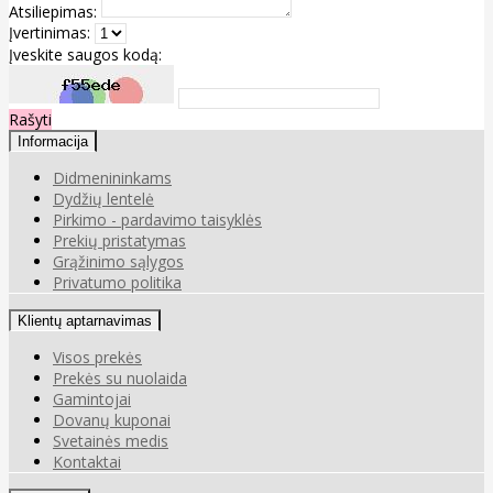
Atsiliepimas:
Įvertinimas:
Įveskite saugos kodą:
Rašyti
Informacija
Didmenininkams
Dydžių lentelė
Pirkimo - pardavimo taisyklės
Prekių pristatymas
Grąžinimo sąlygos
Privatumo politika
Klientų aptarnavimas
Visos prekės
Prekės su nuolaida
Gamintojai
Dovanų kuponai
Svetainės medis
Kontaktai