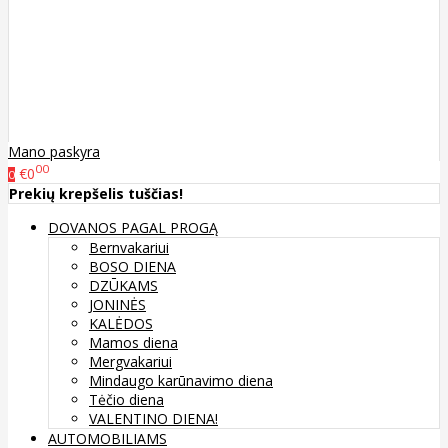
Mano paskyra
00
€0
0
Prekių krepšelis tuščias!
DOVANOS PAGAL PROGĄ
Bernvakariui
BOSO DIENA
DZŪKAMS
JONINĖS
KALĖDOS
Mamos diena
Mergvakariui
Mindaugo karūnavimo diena
Tėčio diena
VALENTINO DIENA!
AUTOMOBILIAMS