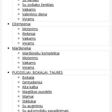
Su zodiako ženklais
Vaikams
Valentino diena
Vyrams
Džemperiai
Moterims
Rinkiniai
Vaikams
Vyrams
Marškinėliai
Marškinėlių komplektai
Moterims
Vaikams
Vyrams
PUODELIAI, BOKALAI, TAURĖS
Bokalai
Gimtadieniui
Kita kalba
Magiškas puodelis
Mamai
Stikliukai
Su augintiniu
Su automobilių pavadinimais