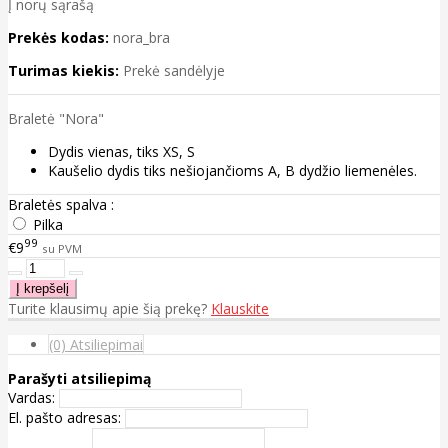
Į norų sąrašą
Prekės kodas:
nora_bra
Turimas kiekis:
Prekė sandėlyje
Braletė "Nora"
Dydis vienas, tiks XS, S
Kaušelio dydis tiks nešiojančioms A, B dydžio liemenėles.
Braletės spalva :
Pilka
99
€9
su PVM
Turite klausimų apie šią prekę?
Klauskite
(0) Atsiliepimai
Parašyti atsiliepimą
Vardas:
El. pašto adresas: