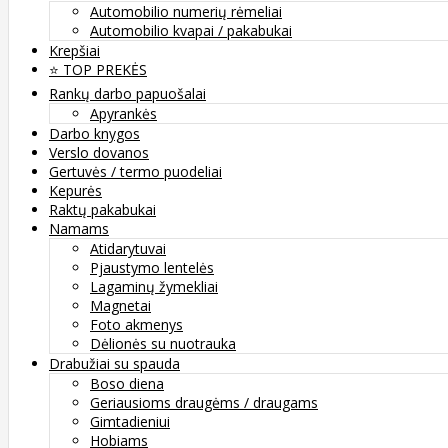
Automobilio numerių rėmeliai
Automobilio kvapai / pakabukai
Krepšiai
⭐️ TOP PREKĖS
Rankų darbo papuošalai
Apyrankės
Darbo knygos
Verslo dovanos
Gertuvės / termo puodeliai
Kepurės
Raktų pakabukai
Namams
Atidarytuvai
Pjaustymo lentelės
Lagaminų žymekliai
Magnetai
Foto akmenys
Dėlionės su nuotrauka
Drabužiai su spauda
Boso diena
Geriausioms draugėms / draugams
Gimtadieniui
Hobiams