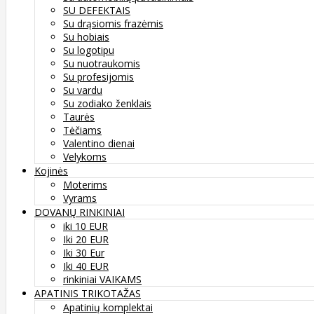
SU DEFEKTAIS
Su drąsiomis frazėmis
Su hobiais
Su logotipu
Su nuotraukomis
Su profesijomis
Su vardu
Su zodiako ženklais
Taurės
Tėčiams
Valentino dienai
Velykoms
Kojinės
Moterims
Vyrams
DOVANŲ RINKINIAI
iki 10 EUR
Iki 20 EUR
Iki 30 Eur
Iki 40 EUR
rinkiniai VAIKAMS
APATINIS TRIKOTAŽAS
Apatinių komplektai