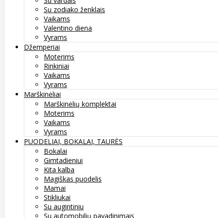
Su vardais
Su zodiako ženklais
Vaikams
Valentino diena
Vyrams
Džemperiai
Moterims
Rinkiniai
Vaikams
Vyrams
Marškinėliai
Marškinėlių komplektai
Moterims
Vaikams
Vyrams
PUODELIAI, BOKALAI, TAURĖS
Bokalai
Gimtadieniui
Kita kalba
Magiškas puodelis
Mamai
Stikliukai
Su augintiniu
Su automobilių pavadinimais