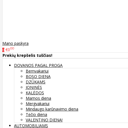
Mano paskyra
00
€0
0
Prekių krepšelis tuščias!
DOVANOS PAGAL PROGĄ
Bernvakariui
BOSO DIENA
DZŪKAMS
JONINĖS
KALĖDOS
Mamos diena
Mergvakariui
Mindaugo karūnavimo diena
Tėčio diena
VALENTINO DIENA!
AUTOMOBILIAMS