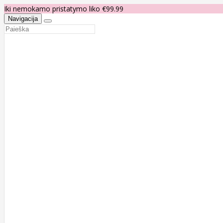
Iki nemokamo pristatymo liko €99.99
Navigacija