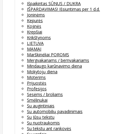
Išpaikintas SŪNUS / DUKRA
IŠPARDAVIMAS! Išsiuntimas per 1 d.d.
Joninėms
Kepurės
Kojinės
Krepšiai
Krikštynoms
LIETUVA
MAMAI
Marškinėliai POROMS
Mergvakariams / bernvakariams
Mindaugo karūnavimo diena
Mokytojų diena
Moterims
Prijuostės
Profesijos
Sesėms / broliams
Smėlinukai
Su augintiniais
Su automobilių pavadinimais
Su Jūsų tekstu
Su nuotraukomis
Su tekstu ant rankovės