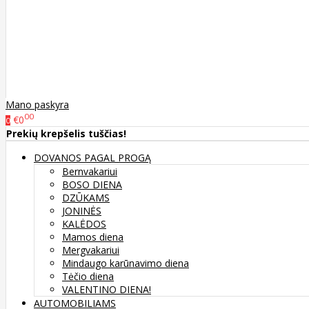
Mano paskyra
00
€0
0
Prekių krepšelis tuščias!
DOVANOS PAGAL PROGĄ
Bernvakariui
BOSO DIENA
DZŪKAMS
JONINĖS
KALĖDOS
Mamos diena
Mergvakariui
Mindaugo karūnavimo diena
Tėčio diena
VALENTINO DIENA!
AUTOMOBILIAMS