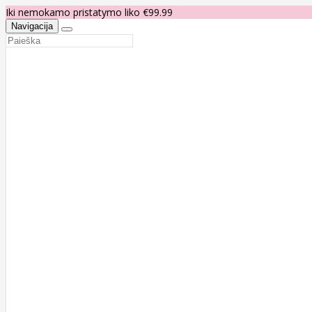
Iki nemokamo pristatymo liko €99.99
Navigacija