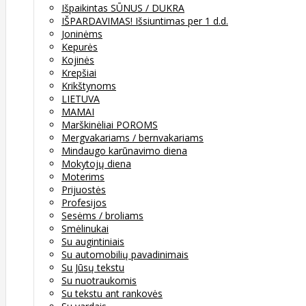
Išpaikintas SŪNUS / DUKRA
IŠPARDAVIMAS! Išsiuntimas per 1 d.d.
Joninėms
Kepurės
Kojinės
Krepšiai
Krikštynoms
LIETUVA
MAMAI
Marškinėliai POROMS
Mergvakariams / bernvakariams
Mindaugo karūnavimo diena
Mokytojų diena
Moterims
Prijuostės
Profesijos
Sesėms / broliams
Smėlinukai
Su augintiniais
Su automobilių pavadinimais
Su Jūsų tekstu
Su nuotraukomis
Su tekstu ant rankovės