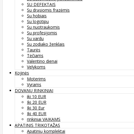
SU DEFEKTAIS
Su drąsiomis frazėmis
Su hobiais
Su logotipu
Su nuotraukomis
Su profesijomis
Su vardu
Su zodiako ženklais
Taurės
Tėčiams
Valentino dienai
Velykoms
Kojinės
Moterims
Vyrams
DOVANŲ RINKINIAI
iki 10 EUR
Iki 20 EUR
Iki 30 Eur
Iki 40 EUR
rinkiniai VAIKAMS
APATINIS TRIKOTAŽAS
Apatinių komplektai