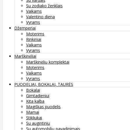
Su vardais
Su zodiako ženklais
Vaikams
Valentino diena
Vyrams
Džemperiai
Moterims
Rinkiniai
Vaikams
Vyrams
Marškinėliai
Marškinėlių komplektai
Moterims
Vaikams
Vyrams
PUODELIAI, BOKALAI, TAURĖS
Bokalai
Gimtadieniui
Kita kalba
Magiškas puodelis
Mamai
Stikliukai
Su augintiniu
Su automobilių pavadinimais