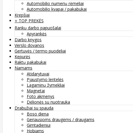
Automobilio numerių rėmeliai
Automobilio kvapai / pakabukai
Krepšiai
⭐️ TOP PREKĖS
Rankų darbo papuošalai
Apyrankės
Darbo knygos
Verslo dovanos
Gertuvės / termo puodeliai
Kepurės
Raktų pakabukai
Namams
Atidarytuvai
Pjaustymo lentelės
Lagaminų žymekliai
Magnetai
Foto akmenys
Dėlionės su nuotrauka
Drabužiai su spauda
Boso diena
Geriausioms draugėms / draugams
Gimtadieniui
Hobiams