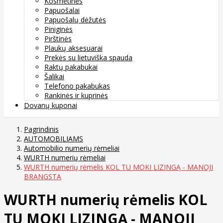
Kosmetinės
Papuošalai
Papuošalų dėžutės
Piniginės
Pirštinės
Plaukų aksesuarai
Prekės su lietuviška spauda
Raktų pakabukai
Šalikai
Telefono pakabukas
Rankinės ir kuprinės
Dovanų kuponai
Pagrindinis
AUTOMOBILIAMS
Automobilio numerių rėmeliai
WURTH numerių rėmeliai
WURTH numerių rėmelis KOL TU MOKI LIZINGĄ - MANOJI
BRANGSTA
WURTH numerių rėmelis KOL
TU MOKI LIZINGĄ - MANOJI