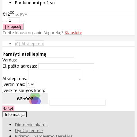
Parduodami po 1 vnt
00
€12
su PVM
Turite klausimų apie šią prekę?
Klauskite
(0) Atsiliepimai
Parašyti atsiliepimą
Vardas:
El. pašto adresas:
Atsiliepimas:
Įvertinimas:
Įveskite saugos kodą:
Rašyti
Informacija
Didmenininkams
Dydžių lentelė
Pirkimo - pardavimo taisyklės