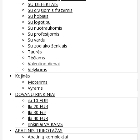
SU DEFEKTAIS
Su drąsiomis frazėmis
Su hobiais
Su logotipu
Su nuotraukomis
Su profesijomis
Su vardu
Su zodiako ženklais
Taurės
Tėčiams
Valentino dienai
Velykoms
Kojinės
Moterims
Vyrams
DOVANŲ RINKINIAI
iki 10 EUR
Iki 20 EUR
Iki 30 Eur
Iki 40 EUR
rinkiniai VAIKAMS
APATINIS TRIKOTAŽAS
Apatinių komplektai