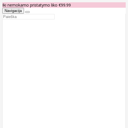
Iki nemokamo pristatymo liko €99.99
Navigacija