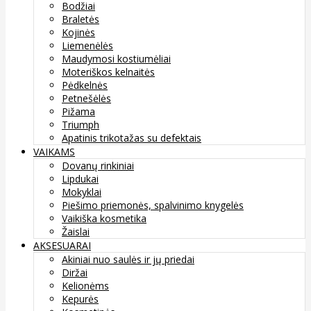
Bodžiai
Braletės
Kojinės
Liemenėlės
Maudymosi kostiumėliai
Moteriškos kelnaitės
Pėdkelnės
Petnešėlės
Pižama
Triumph
Apatinis trikotažas su defektais
VAIKAMS
Dovanų rinkiniai
Lipdukai
Mokyklai
Piešimo priemonės, spalvinimo knygelės
Vaikiška kosmetika
Žaislai
AKSESUARAI
Akiniai nuo saulės ir jų priedai
Diržai
Kelionėms
Kepurės