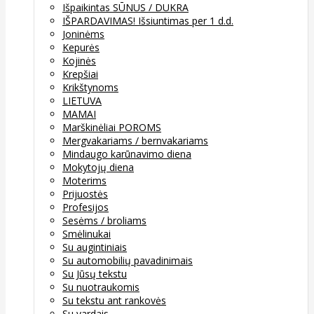
Išpaikintas SŪNUS / DUKRA
IŠPARDAVIMAS! Išsiuntimas per 1 d.d.
Joninėms
Kepurės
Kojinės
Krepšiai
Krikštynoms
LIETUVA
MAMAI
Marškinėliai POROMS
Mergvakariams / bernvakariams
Mindaugo karūnavimo diena
Mokytojų diena
Moterims
Prijuostės
Profesijos
Sesėms / broliams
Smėlinukai
Su augintiniais
Su automobilių pavadinimais
Su Jūsų tekstu
Su nuotraukomis
Su tekstu ant rankovės
Su vardais