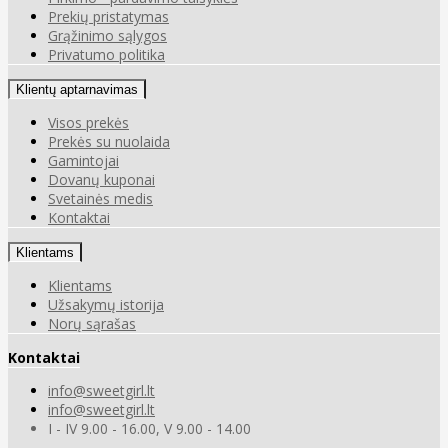
Prekių pristatymas
Grąžinimo sąlygos
Privatumo politika
Klientų aptarnavimas
Visos prekės
Prekės su nuolaida
Gamintojai
Dovanų kuponai
Svetainės medis
Kontaktai
Klientams
Klientams
Užsakymų istorija
Norų sąrašas
Kontaktai
info@sweetgirl.lt
info@sweetgirl.lt
I - IV 9.00 - 16.00, V 9.00 - 14.00