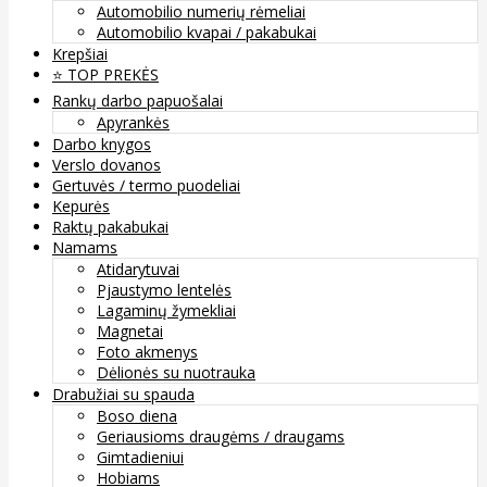
Automobilio numerių rėmeliai
Automobilio kvapai / pakabukai
Krepšiai
⭐️ TOP PREKĖS
Rankų darbo papuošalai
Apyrankės
Darbo knygos
Verslo dovanos
Gertuvės / termo puodeliai
Kepurės
Raktų pakabukai
Namams
Atidarytuvai
Pjaustymo lentelės
Lagaminų žymekliai
Magnetai
Foto akmenys
Dėlionės su nuotrauka
Drabužiai su spauda
Boso diena
Geriausioms draugėms / draugams
Gimtadieniui
Hobiams