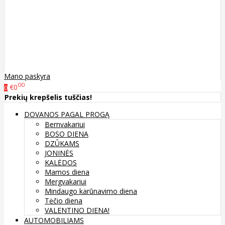
Mano paskyra
00
€0
0
Prekių krepšelis tuščias!
DOVANOS PAGAL PROGĄ
Bernvakariui
BOSO DIENA
DZŪKAMS
JONINĖS
KALĖDOS
Mamos diena
Mergvakariui
Mindaugo karūnavimo diena
Tėčio diena
VALENTINO DIENA!
AUTOMOBILIAMS