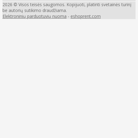
2026 © Visos teisės saugomos. Kopijuoti, platinti svetainės turinį
be autorių sutikimo draudžiama.
Elektroninių parduotuvių nuoma
-
eshoprent.com