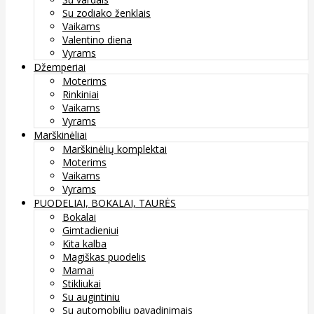
Su zodiako ženklais
Vaikams
Valentino diena
Vyrams
Džemperiai
Moterims
Rinkiniai
Vaikams
Vyrams
Marškinėliai
Marškinėlių komplektai
Moterims
Vaikams
Vyrams
PUODELIAI, BOKALAI, TAURĖS
Bokalai
Gimtadieniui
Kita kalba
Magiškas puodelis
Mamai
Stikliukai
Su augintiniu
Su automobilių pavadinimais