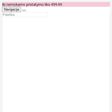
Iki nemokamo pristatymo liko €99.99
Navigacija