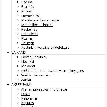
Bodžiai
Braletės
Kojinės
Liemenėlės
Maudymosi kostiumėliai
Moteriškos kelnaitės
Pėdkelnės
Petnešėlės
Pižama
Triumph
Apatinis trikotažas su defektais
VAIKAMS
Dovanų rinkiniai
Lipdukai
Mokyklai
Piešimo priemonės, spalvinimo knygelės
Vaikiška kosmetika
Žaislai
AKSESUARAI
Akiniai nuo saulės ir jų priedai
Diržai
Kelionėms
Kepurės