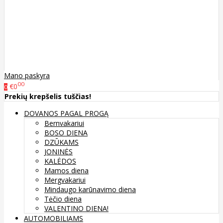
Mano paskyra
00
€0
0
Prekių krepšelis tuščias!
DOVANOS PAGAL PROGĄ
Bernvakariui
BOSO DIENA
DZŪKAMS
JONINĖS
KALĖDOS
Mamos diena
Mergvakariui
Mindaugo karūnavimo diena
Tėčio diena
VALENTINO DIENA!
AUTOMOBILIAMS