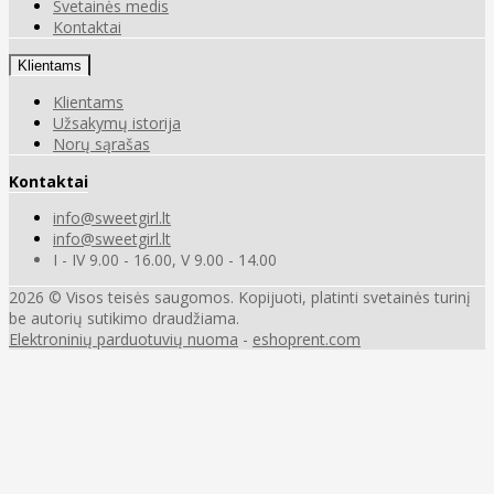
Svetainės medis
Kontaktai
Klientams
Klientams
Užsakymų istorija
Norų sąrašas
Kontaktai
info@sweetgirl.lt
info@sweetgirl.lt
I - IV 9.00 - 16.00, V 9.00 - 14.00
2026 © Visos teisės saugomos. Kopijuoti, platinti svetainės turinį
be autorių sutikimo draudžiama.
Elektroninių parduotuvių nuoma
-
eshoprent.com