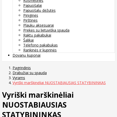
Kosmetinės
Papuošalai
Papuošalų dėžutės
Piniginės
Pirštinės
Plaukų aksesuarai
Prekės su lietuviška spauda
Raktų pakabukai
Šalikai
Telefono pakabukas
Rankinės ir kuprinės
Dovanų kuponai
Pagrindinis
Drabužiai su spauda
Vyrams
Vyriški marškinėliai NUOSTABIAUSIAS STATYBININKAS
Vyriški marškinėliai
NUOSTABIAUSIAS
STATYBININKAS