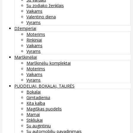
Su zodiako ženklais
Vaikams
Valentino diena
Vyrams
Džemperiai
Moterims
Rinkiniai
Vaikams
Vyrams
Marškinėliai
Marškinėlių komplektai
Moterims
Vaikams
Vyrams
PUODELIAI, BOKALAI, TAURĖS
Bokalai
Gimtadieniui
Kita kalba
Magiškas puodelis
Mamai
Stikliukai
Su augintiniu
Su automobilių pavadinimais