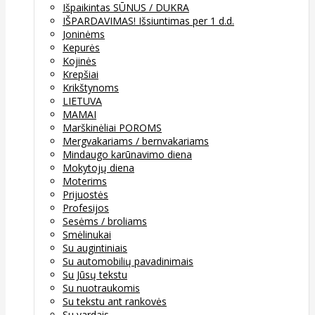
Išpaikintas SŪNUS / DUKRA
IŠPARDAVIMAS! Išsiuntimas per 1 d.d.
Joninėms
Kepurės
Kojinės
Krepšiai
Krikštynoms
LIETUVA
MAMAI
Marškinėliai POROMS
Mergvakariams / bernvakariams
Mindaugo karūnavimo diena
Mokytojų diena
Moterims
Prijuostės
Profesijos
Sesėms / broliams
Smėlinukai
Su augintiniais
Su automobilių pavadinimais
Su Jūsų tekstu
Su nuotraukomis
Su tekstu ant rankovės
Su vardais