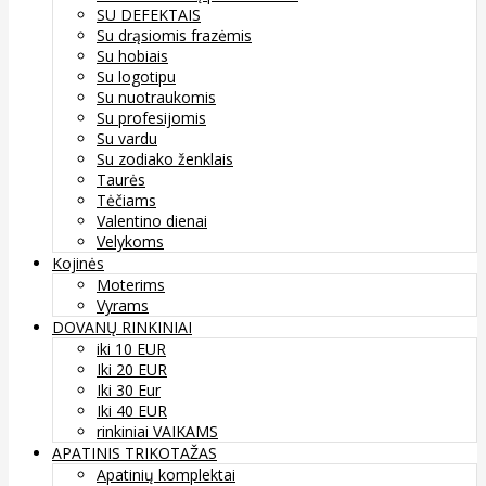
SU DEFEKTAIS
Su drąsiomis frazėmis
Su hobiais
Su logotipu
Su nuotraukomis
Su profesijomis
Su vardu
Su zodiako ženklais
Taurės
Tėčiams
Valentino dienai
Velykoms
Kojinės
Moterims
Vyrams
DOVANŲ RINKINIAI
iki 10 EUR
Iki 20 EUR
Iki 30 Eur
Iki 40 EUR
rinkiniai VAIKAMS
APATINIS TRIKOTAŽAS
Apatinių komplektai