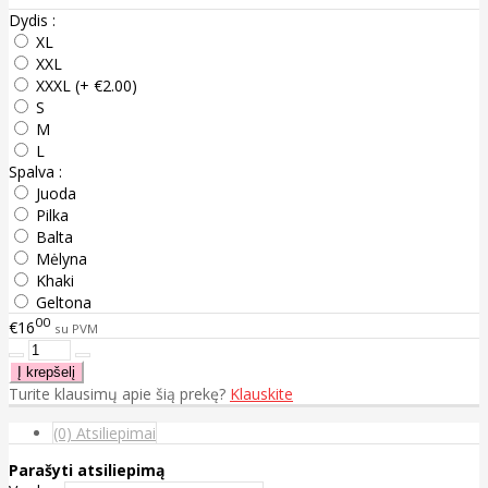
Dydis :
XL
XXL
XXXL (+ €2.00)
S
M
L
Spalva :
Juoda
Pilka
Balta
Mėlyna
Khaki
Geltona
00
€16
su PVM
Turite klausimų apie šią prekę?
Klauskite
(0) Atsiliepimai
Parašyti atsiliepimą