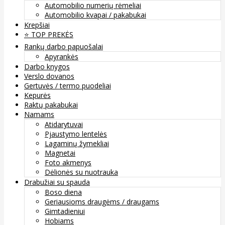
Automobilio numerių rėmeliai
Automobilio kvapai / pakabukai
Krepšiai
⭐️ TOP PREKĖS
Rankų darbo papuošalai
Apyrankės
Darbo knygos
Verslo dovanos
Gertuvės / termo puodeliai
Kepurės
Raktų pakabukai
Namams
Atidarytuvai
Pjaustymo lentelės
Lagaminų žymekliai
Magnetai
Foto akmenys
Dėlionės su nuotrauka
Drabužiai su spauda
Boso diena
Geriausioms draugėms / draugams
Gimtadieniui
Hobiams