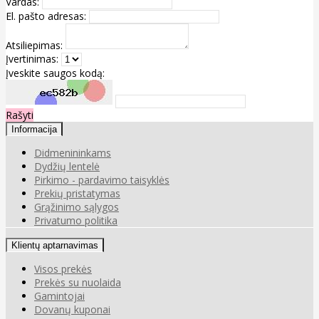
Vardas:
El. pašto adresas:
Atsiliepimas:
Įvertinimas:
Įveskite saugos kodą:
Rašyti
Informacija
Didmenininkams
Dydžių lentelė
Pirkimo - pardavimo taisyklės
Prekių pristatymas
Grąžinimo sąlygos
Privatumo politika
Klientų aptarnavimas
Visos prekės
Prekės su nuolaida
Gamintojai
Dovanų kuponai