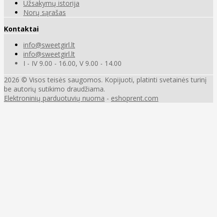
Užsakymų istorija
Norų sąrašas
Kontaktai
info@sweetgirl.lt
info@sweetgirl.lt
I - IV 9.00 - 16.00, V 9.00 - 14.00
2026 © Visos teisės saugomos. Kopijuoti, platinti svetainės turinį
be autorių sutikimo draudžiama.
Elektroninių parduotuvių nuoma
-
eshoprent.com