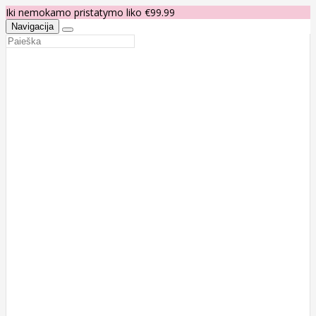
Iki nemokamo pristatymo liko €99.99
Navigacija