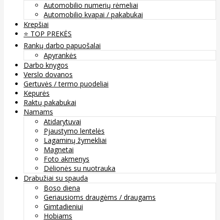
Automobilio numerių rėmeliai
Automobilio kvapai / pakabukai
Krepšiai
⭐️ TOP PREKĖS
Rankų darbo papuošalai
Apyrankės
Darbo knygos
Verslo dovanos
Gertuvės / termo puodeliai
Kepurės
Raktų pakabukai
Namams
Atidarytuvai
Pjaustymo lentelės
Lagaminų žymekliai
Magnetai
Foto akmenys
Dėlionės su nuotrauka
Drabužiai su spauda
Boso diena
Geriausioms draugėms / draugams
Gimtadieniui
Hobiams