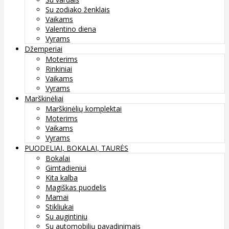
Su zodiako ženklais
Vaikams
Valentino diena
Vyrams
Džemperiai
Moterims
Rinkiniai
Vaikams
Vyrams
Marškinėliai
Marškinėlių komplektai
Moterims
Vaikams
Vyrams
PUODELIAI, BOKALAI, TAURĖS
Bokalai
Gimtadieniui
Kita kalba
Magiškas puodelis
Mamai
Stikliukai
Su augintiniu
Su automobilių pavadinimais