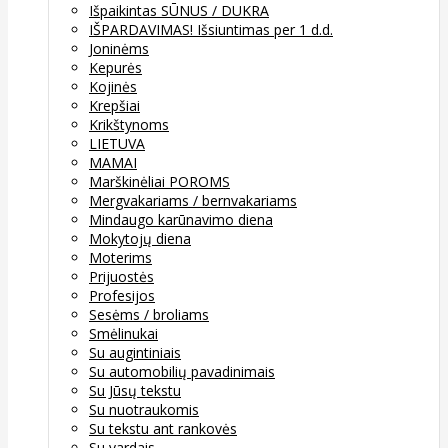
Išpaikintas SŪNUS / DUKRA
IŠPARDAVIMAS! Išsiuntimas per 1 d.d.
Joninėms
Kepurės
Kojinės
Krepšiai
Krikštynoms
LIETUVA
MAMAI
Marškinėliai POROMS
Mergvakariams / bernvakariams
Mindaugo karūnavimo diena
Mokytojų diena
Moterims
Prijuostės
Profesijos
Sesėms / broliams
Smėlinukai
Su augintiniais
Su automobilių pavadinimais
Su Jūsų tekstu
Su nuotraukomis
Su tekstu ant rankovės
Su vardais