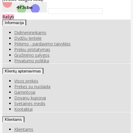
Rašyti
Informacija
Didmenininkams
Dydžių lentelė
Pirkimo - pardavimo taisyklės
Prekių pristatymas
Grąžinimo sąlygos
Privatumo politika
Klientų aptarnavimas
Visos prekės
Prekės su nuolaida
Gamintojai
Dovanų kuponai
Svetainės medis
Kontaktai
Klientams
Klientams