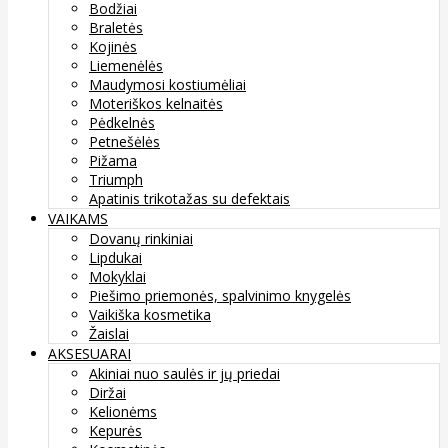
Bodžiai
Braletės
Kojinės
Liemenėlės
Maudymosi kostiumėliai
Moteriškos kelnaitės
Pėdkelnės
Petnešėlės
Pižama
Triumph
Apatinis trikotažas su defektais
VAIKAMS
Dovanų rinkiniai
Lipdukai
Mokyklai
Piešimo priemonės, spalvinimo knygelės
Vaikiška kosmetika
Žaislai
AKSESUARAI
Akiniai nuo saulės ir jų priedai
Diržai
Kelionėms
Kepurės