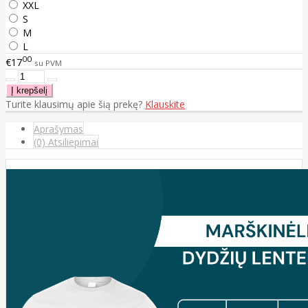
XXL
S
M
L
00
€17
su PVM
Turite klausimų apie šią prekę?
Klauskite
Aprašymas
(0) Atsiliepimai