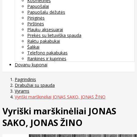
Kosmetinės
Papuošalai
Papuošalų dėžutės
Piniginės
Pirštinės
Plaukų aksesuarai
Prekės su lietuviška spauda
Raktų pakabukai
Šalikai
Telefono pakabukas
Rankinės ir kuprinės
Dovanų kuponai
Pagrindinis
Drabužiai su spauda
Vyrams
Vyriški marškinėliai JONAS SAKO, JONAS ŽINO
Vyriški marškinėliai JONAS
SAKO, JONAS ŽINO