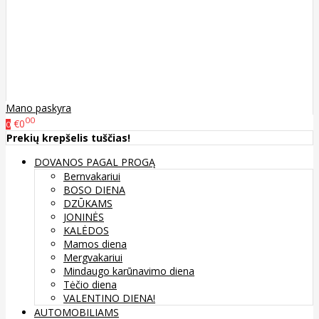
Mano paskyra
00
€0
0
Prekių krepšelis tuščias!
DOVANOS PAGAL PROGĄ
Bernvakariui
BOSO DIENA
DZŪKAMS
JONINĖS
KALĖDOS
Mamos diena
Mergvakariui
Mindaugo karūnavimo diena
Tėčio diena
VALENTINO DIENA!
AUTOMOBILIAMS