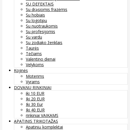
SU DEFEKTAIS
Su drąsiomis frazėmis
Su hobiais
Su logotipu
Su nuotraukomis
Su profesijomis
Su vardu
Su zodiako ženklais
Taurės
Tėčiams
Valentino dienai
Velykoms
Kojinės
Moterims
Vyrams
DOVANŲ RINKINIAI
iki 10 EUR
Iki 20 EUR
Iki 30 Eur
Iki 40 EUR
rinkiniai VAIKAMS
APATINIS TRIKOTAŽAS
Apatinių komplektai