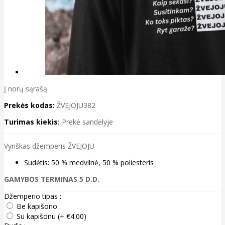
Į norų sąrašą
Prekės kodas:
ŽVEJOJU382
Turimas kiekis:
Prekė sandėlyje
Vyriškas džemperis ŽVEJOJU
Sudėtis: 50 % medvilnė, 50 % poliesteris
GAMYBOS TERMINAS 5 D.D.
Džemperio tipas :
Be kapišono
Su kapišonu (+ €4.00)