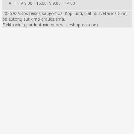
I - IV 9.00 - 16.00, V 9.00 - 14.00
2026 © Visos teisės saugomos. Kopijuoti, platinti svetainės turinį
be autorių sutikimo draudžiama.
Elektroninių parduotuvių nuoma
-
eshoprent.com