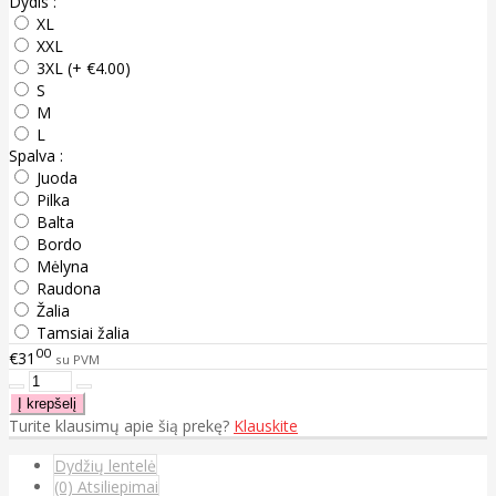
Dydis :
XL
XXL
3XL (+ €4.00)
S
M
L
Spalva :
Juoda
Pilka
Balta
Bordo
Mėlyna
Raudona
Žalia
Tamsiai žalia
00
€31
su PVM
Turite klausimų apie šią prekę?
Klauskite
Dydžių lentelė
(0) Atsiliepimai