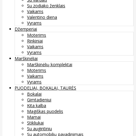
Su zodiako ženklais
Vaikams
Valentino diena
Vyrams
Džemperiai
Moterims
Rinkiniai
Vaikams
Vyrams
Marškinėliai
Marškinėlių komplektai
Moterims
Vaikams
Vyrams
PUODELIAI, BOKALAI, TAURĖS
Bokalai
Gimtadieniui
Kita kalba
Magiškas puodelis
Mamai
Stikliukai
Su augintiniu
Su automobilių pavadinimais