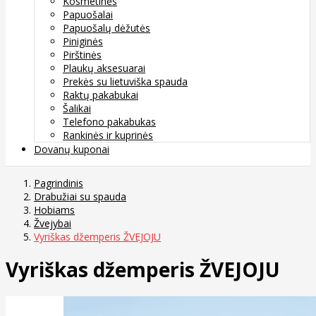
Kosmetinės
Papuošalai
Papuošalų dėžutės
Piniginės
Pirštinės
Plaukų aksesuarai
Prekės su lietuviška spauda
Raktų pakabukai
Šalikai
Telefono pakabukas
Rankinės ir kuprinės
Dovanų kuponai
Pagrindinis
Drabužiai su spauda
Hobiams
Žvejybai
Vyriškas džemperis ŽVEJOJU
Vyriškas džemperis ŽVEJOJU