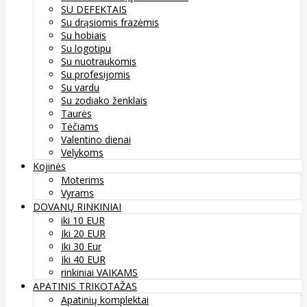
SU DEFEKTAIS
Su drąsiomis frazėmis
Su hobiais
Su logotipu
Su nuotraukomis
Su profesijomis
Su vardu
Su zodiako ženklais
Taurės
Tėčiams
Valentino dienai
Velykoms
Kojinės
Moterims
Vyrams
DOVANŲ RINKINIAI
iki 10 EUR
Iki 20 EUR
Iki 30 Eur
Iki 40 EUR
rinkiniai VAIKAMS
APATINIS TRIKOTAŽAS
Apatinių komplektai