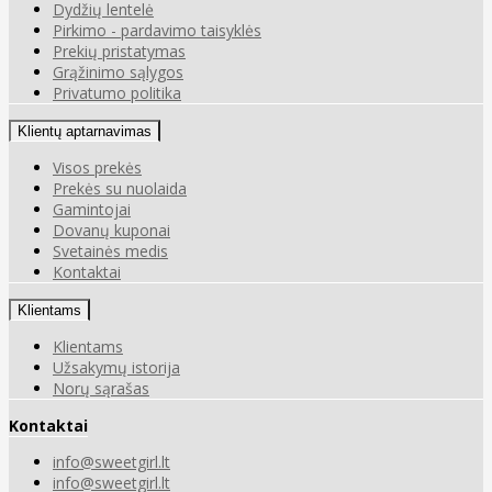
Dydžių lentelė
Pirkimo - pardavimo taisyklės
Prekių pristatymas
Grąžinimo sąlygos
Privatumo politika
Klientų aptarnavimas
Visos prekės
Prekės su nuolaida
Gamintojai
Dovanų kuponai
Svetainės medis
Kontaktai
Klientams
Klientams
Užsakymų istorija
Norų sąrašas
Kontaktai
info@sweetgirl.lt
info@sweetgirl.lt