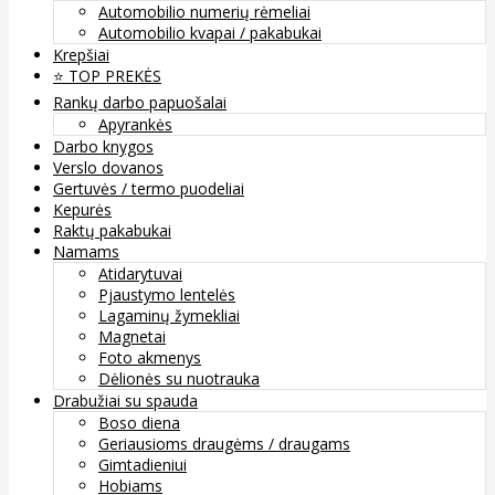
Automobilio numerių rėmeliai
Automobilio kvapai / pakabukai
Krepšiai
⭐️ TOP PREKĖS
Rankų darbo papuošalai
Apyrankės
Darbo knygos
Verslo dovanos
Gertuvės / termo puodeliai
Kepurės
Raktų pakabukai
Namams
Atidarytuvai
Pjaustymo lentelės
Lagaminų žymekliai
Magnetai
Foto akmenys
Dėlionės su nuotrauka
Drabužiai su spauda
Boso diena
Geriausioms draugėms / draugams
Gimtadieniui
Hobiams