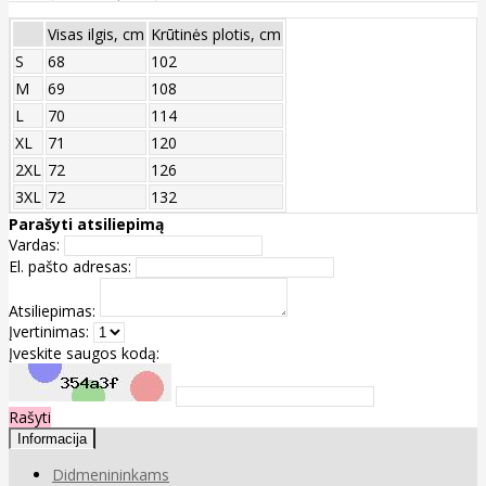
Visas ilgis, cm
Krūtinės plotis, cm
S
68
102
M
69
108
L
70
114
XL
71
120
2XL
72
126
3XL
72
132
Parašyti atsiliepimą
Vardas:
El. pašto adresas:
Atsiliepimas:
Įvertinimas:
Įveskite saugos kodą:
Rašyti
Informacija
Didmenininkams