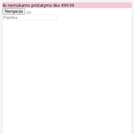
Iki nemokamo pristatymo liko €99.99
Navigacija