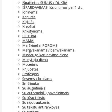
Išpaikintas SŪNUS / DUKRA
IŠPARDAVIMAS! Išsiuntimas per 1 d.d.
Joninėms
Kepurės
Kojinės
Krepšiai
Krikštynoms
LIETUVA
MAMAI
Marškinėliai POROMS
Mergvakariams / bernvakariams
Mindaugo karūnavimo diena
Mokytojų diena
Moterims
Prijuostės
Profesijos
Sesėms / broliams
Smėlinukai
Su augintiniais
Su automobilių pavadinimais
Su Jūsų tekstu
Su nuotraukomis
Su tekstu ant rankovės
Su vardais