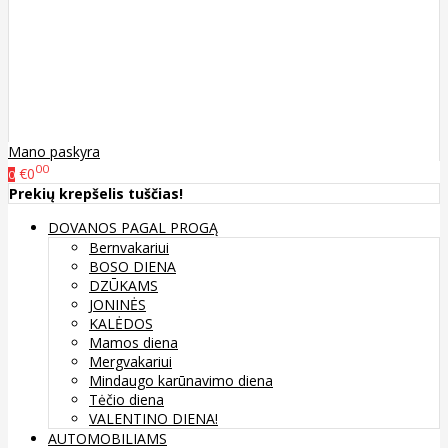
Mano paskyra
00
€0
0
Prekių krepšelis tuščias!
DOVANOS PAGAL PROGĄ
Bernvakariui
BOSO DIENA
DZŪKAMS
JONINĖS
KALĖDOS
Mamos diena
Mergvakariui
Mindaugo karūnavimo diena
Tėčio diena
VALENTINO DIENA!
AUTOMOBILIAMS