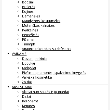
Bodžiai
Braletės
Kojinės
Liemenėlės
Maudymosi kostiumėliai
Moteriškos kelnaitės
Pėdkelnės
Petnešėlės
Pižama
Triumph
Apatinis trikotažas su defektais
VAIKAMS
Dovanų rinkiniai
Lipdukai
Mokyklai
Piešimo priemonės, spalvinimo knygelės
Vaikiška kosmetika
Žaislai
AKSESUARAI
Akiniai nuo saulės ir jų priedai
Diržai
Kelionėms
Kepurės