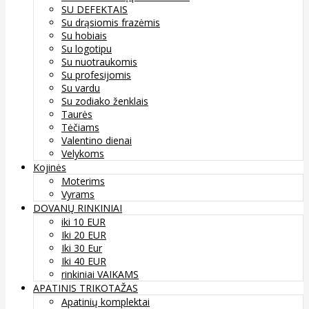
SU DEFEKTAIS
Su drąsiomis frazėmis
Su hobiais
Su logotipu
Su nuotraukomis
Su profesijomis
Su vardu
Su zodiako ženklais
Taurės
Tėčiams
Valentino dienai
Velykoms
Kojinės
Moterims
Vyrams
DOVANŲ RINKINIAI
iki 10 EUR
Iki 20 EUR
Iki 30 Eur
Iki 40 EUR
rinkiniai VAIKAMS
APATINIS TRIKOTAŽAS
Apatinių komplektai