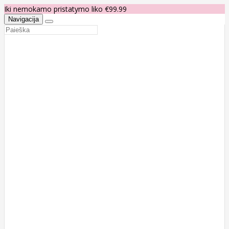
Iki nemokamo pristatymo liko €99.99
Navigacija