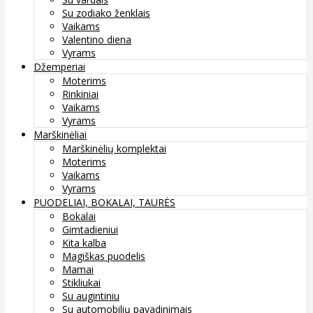
Su zodiako ženklais
Vaikams
Valentino diena
Vyrams
Džemperiai
Moterims
Rinkiniai
Vaikams
Vyrams
Marškinėliai
Marškinėlių komplektai
Moterims
Vaikams
Vyrams
PUODELIAI, BOKALAI, TAURĖS
Bokalai
Gimtadieniui
Kita kalba
Magiškas puodelis
Mamai
Stikliukai
Su augintiniu
Su automobilių pavadinimais