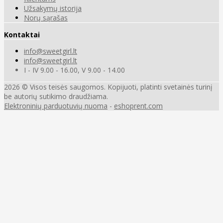
Užsakymų istorija
Norų sąrašas
Kontaktai
info@sweetgirl.lt
info@sweetgirl.lt
I - IV 9.00 - 16.00, V 9.00 - 14.00
2026 © Visos teisės saugomos. Kopijuoti, platinti svetainės turinį
be autorių sutikimo draudžiama.
Elektroninių parduotuvių nuoma
-
eshoprent.com