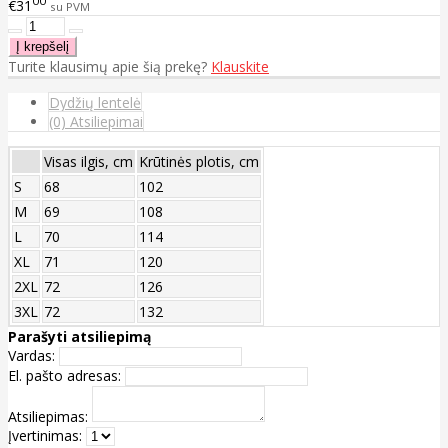
00
€31
su PVM
Turite klausimų apie šią prekę?
Klauskite
Dydžių lentelė
(0) Atsiliepimai
Visas ilgis, cm
Krūtinės plotis, cm
S
68
102
M
69
108
L
70
114
XL
71
120
2XL
72
126
3XL
72
132
Parašyti atsiliepimą
Vardas:
El. pašto adresas:
Atsiliepimas:
Įvertinimas: