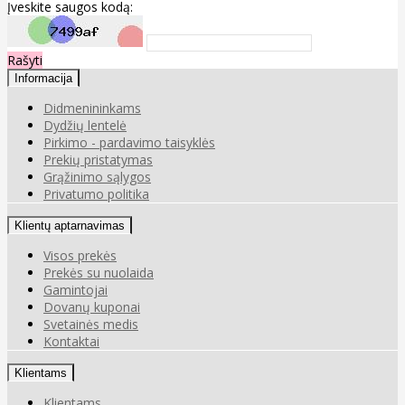
Įveskite saugos kodą:
Rašyti
Informacija
Didmenininkams
Dydžių lentelė
Pirkimo - pardavimo taisyklės
Prekių pristatymas
Grąžinimo sąlygos
Privatumo politika
Klientų aptarnavimas
Visos prekės
Prekės su nuolaida
Gamintojai
Dovanų kuponai
Svetainės medis
Kontaktai
Klientams
Klientams