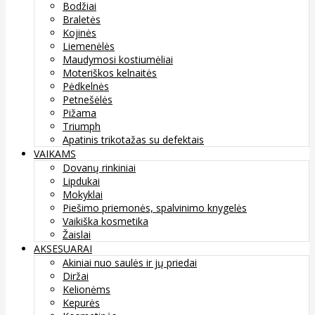
Bodžiai
Braletės
Kojinės
Liemenėlės
Maudymosi kostiumėliai
Moteriškos kelnaitės
Pėdkelnės
Petnešėlės
Pižama
Triumph
Apatinis trikotažas su defektais
VAIKAMS
Dovanų rinkiniai
Lipdukai
Mokyklai
Piešimo priemonės, spalvinimo knygelės
Vaikiška kosmetika
Žaislai
AKSESUARAI
Akiniai nuo saulės ir jų priedai
Diržai
Kelionėms
Kepurės