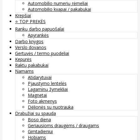
Automobilio numerių rėmeliai
Automobilio kvapai / pakabukai
Krepšiai
⭐️ TOP PREKĖS
Rankų darbo papuošalai
Apyrankės
Darbo knygos
Verslo dovanos
Gertuvės / termo puodeliai
Kepurės
Raktų pakabukai
Namams
Atidarytuvai
Pjaustymo lentelės
Lagaminų žymekliai
Magnetai
Foto akmenys
Dėlionės su nuotrauka
Drabužiai su spauda
Boso diena
Geriausioms draugėms / draugams
Gimtadieniui
Hobiams