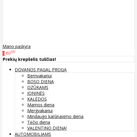
Mano paskyra
00
€0
0
Prekių krepšelis tuščias!
DOVANOS PAGAL PROGĄ
Bernvakariui
BOSO DIENA
DZŪKAMS
JONINĖS
KALĖDOS
Mamos diena
Mergvakariui
Mindaugo karūnavimo diena
Tėčio diena
VALENTINO DIENA!
AUTOMOBILIAMS