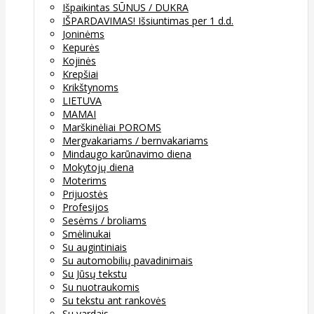
Išpaikintas SŪNUS / DUKRA
IŠPARDAVIMAS! Išsiuntimas per 1 d.d.
Joninėms
Kepurės
Kojinės
Krepšiai
Krikštynoms
LIETUVA
MAMAI
Marškinėliai POROMS
Mergvakariams / bernvakariams
Mindaugo karūnavimo diena
Mokytojų diena
Moterims
Prijuostės
Profesijos
Sesėms / broliams
Smėlinukai
Su augintiniais
Su automobilių pavadinimais
Su Jūsų tekstu
Su nuotraukomis
Su tekstu ant rankovės
Su vardais