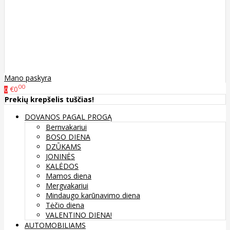
Mano paskyra
00
€0
0
Prekių krepšelis tuščias!
DOVANOS PAGAL PROGĄ
Bernvakariui
BOSO DIENA
DZŪKAMS
JONINĖS
KALĖDOS
Mamos diena
Mergvakariui
Mindaugo karūnavimo diena
Tėčio diena
VALENTINO DIENA!
AUTOMOBILIAMS