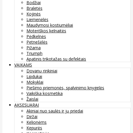
Bodžiai
Braletės
Kojinės
Liemenėlės
Maudymosi kostiumėliai
Moteriškos kelnaitės
Pėdkelnės
Petnešėlės
Pižama
Triumph
Apatinis trikotažas su defektais
VAIKAMS
Dovanų rinkiniai
Lipdukai
Mokyklai
Piešimo priemonės, spalvinimo knygelės
Vaikiška kosmetika
Žaislai
AKSESUARAI
Akiniai nuo saulės ir jų priedai
Diržai
Kelionėms
Kepurės