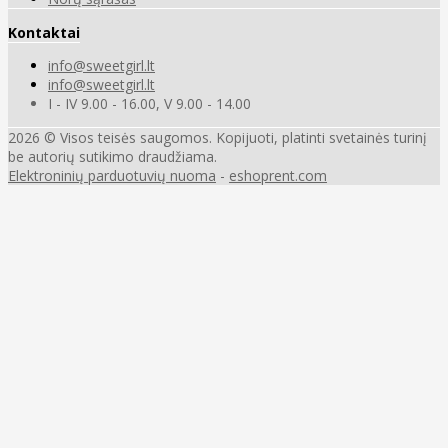
Kontaktai
info@sweetgirl.lt
info@sweetgirl.lt
I - IV 9.00 - 16.00, V 9.00 - 14.00
2026 © Visos teisės saugomos. Kopijuoti, platinti svetainės turinį
be autorių sutikimo draudžiama.
Elektroninių parduotuvių nuoma
-
eshoprent.com