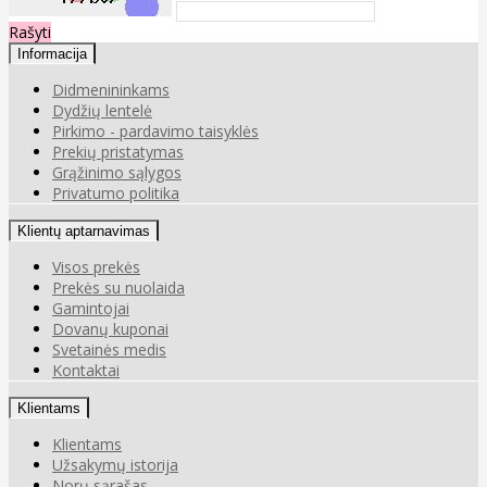
Rašyti
Informacija
Didmenininkams
Dydžių lentelė
Pirkimo - pardavimo taisyklės
Prekių pristatymas
Grąžinimo sąlygos
Privatumo politika
Klientų aptarnavimas
Visos prekės
Prekės su nuolaida
Gamintojai
Dovanų kuponai
Svetainės medis
Kontaktai
Klientams
Klientams
Užsakymų istorija
Norų sąrašas