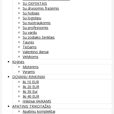
SU DEFEKTAIS
Su drąsiomis frazėmis
Su hobiais
Su logotipu
Su nuotraukomis
Su profesijomis
Su vardu
Su zodiako ženklais
Taurės
Tėčiams
Valentino dienai
Velykoms
Kojinės
Moterims
Vyrams
DOVANŲ RINKINIAI
iki 10 EUR
Iki 20 EUR
Iki 30 Eur
Iki 40 EUR
rinkiniai VAIKAMS
APATINIS TRIKOTAŽAS
Apatinių komplektai