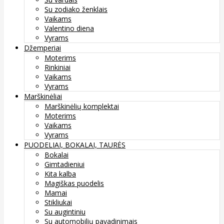
Su zodiako ženklais
Vaikams
Valentino diena
Vyrams
Džemperiai
Moterims
Rinkiniai
Vaikams
Vyrams
Marškinėliai
Marškinėlių komplektai
Moterims
Vaikams
Vyrams
PUODELIAI, BOKALAI, TAURĖS
Bokalai
Gimtadieniui
Kita kalba
Magiškas puodelis
Mamai
Stikliukai
Su augintiniu
Su automobilių pavadinimais