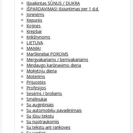
Išpaikintas SŪNUS / DUKRA
IŠPARDAVIMAS! Išsiuntimas per 1 d.d.
Joninėms
Kepurės
Kojinės
Krepšiai
Krikštynoms
LIETUVA
MAMAI
Marškinėliai POROMS
Mergvakariams / bernvakariams
Mindaugo karūnavimo diena
Mokytojų diena
Moterims
Prijuostės
Profesijos
Sesėms / broliams
Smėlinukai
Su augintiniais
Su automobilių pavadinimais
Su Jūsų tekstu
Su nuotraukomis
Su tekstu ant rankovės
Su vardais