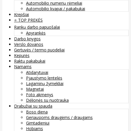
Automobilio numerių rėmeliai
Automobilio kvapai / pakabukai
Krepšiai
⭐️ TOP PREKĖS
Rankų darbo papuošalai
Apyrankės
Darbo knygos
Verslo dovanos
Gertuvės / termo puodeliai
Kepurės
Raktų pakabukai
Namams
Atidarytuvai
Pjaustymo lentelės
Lagaminų žymekliai
Magnetai
Foto akmenys
Dėlionės su nuotrauka
Drabužiai su spauda
Boso diena
Geriausioms draugėms / draugams
Gimtadieniui
Hobiams