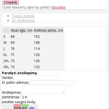
Turite klausimų apie šią prekę?
Klauskite
Dydžių lentelė
(0) Atsiliepimai
Visas ilgis, cm
Krūtinės plotis, cm
S
68
102
M
69
108
L
70
114
XL
71
120
2XL
72
126
3XL
72
132
Parašyti atsiliepimą
Vardas:
El. pašto adresas:
Atsiliepimas:
Įvertinimas:
Įveskite saugos kodą: