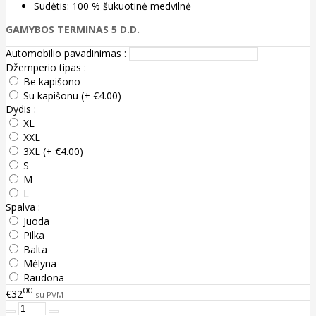
Sudėtis: 100 % šukuotinė medvilnė
GAMYBOS TERMINAS 5 D.D.
Automobilio pavadinimas :
Džemperio tipas :
Be kapišono
Su kapišonu (+ €4.00)
Dydis :
XL
XXL
3XL (+ €4.00)
S
M
L
Spalva :
Juoda
Pilka
Balta
Mėlyna
Raudona
00
€32
su PVM