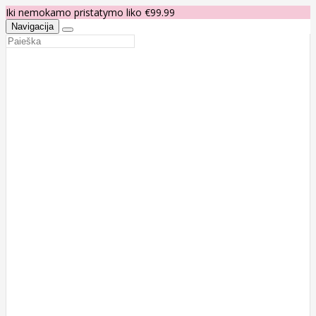
Iki nemokamo pristatymo liko €99.99
Navigacija