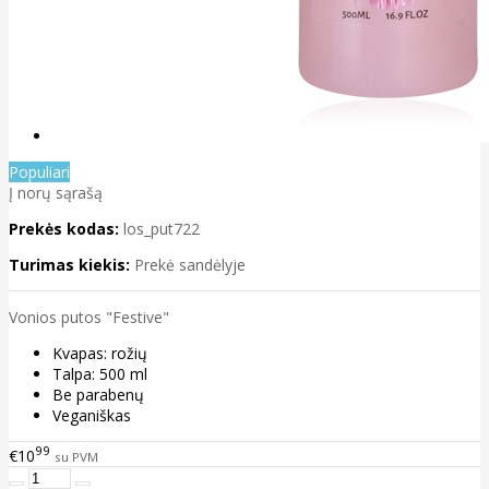
Populiari
Į norų sąrašą
Prekės kodas:
los_put722
Turimas kiekis:
Prekė sandėlyje
Vonios putos "Festive"
Kvapas: rožių
Talpa: 500 ml
Be parabenų
Veganiškas
99
€10
su PVM