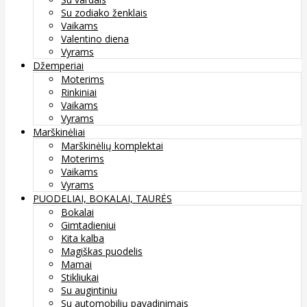
Su zodiako ženklais
Vaikams
Valentino diena
Vyrams
Džemperiai
Moterims
Rinkiniai
Vaikams
Vyrams
Marškinėliai
Marškinėlių komplektai
Moterims
Vaikams
Vyrams
PUODELIAI, BOKALAI, TAURĖS
Bokalai
Gimtadieniui
Kita kalba
Magiškas puodelis
Mamai
Stikliukai
Su augintiniu
Su automobilių pavadinimais