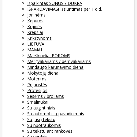
Išpaikintas SŪNUS / DUKRA
IŠPARDAVIMAS! Išsiuntimas per 1 d.d.
Joninėms
Kepurės
Kojinės
Krepšiai
Krikštynoms
LIETUVA
MAMAI
Marškinėliai POROMS
Mergvakariams / bernvakariams
Mindaugo karūnavimo diena
Mokytojų diena
Moterims
Prijuostės
Profesijos
Sesėms / broliams
Smėlinukai
Su augintiniais
Su automobilių pavadinimais
Su Jūsų tekstu
Su nuotraukomis
Su tekstu ant rankovės
Su vardais