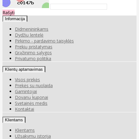
Rašyti
Informacija
Didmenininkams
Dydžių lentelė
Pirkimo - pardavimo taisyklės
Prekių pristatymas
Grąžinimo sąlygos
Privatumo politika
Klientų aptarnavimas
Visos prekės
Prekės su nuolaida
Gamintojai
Dovanų kuponai
Svetainės medis
Kontaktai
Klientams
Klientams
Užsakymų istorija