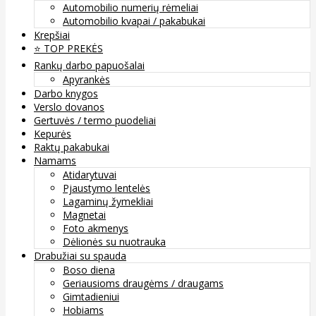
Automobilio numerių rėmeliai
Automobilio kvapai / pakabukai
Krepšiai
⭐️ TOP PREKĖS
Rankų darbo papuošalai
Apyrankės
Darbo knygos
Verslo dovanos
Gertuvės / termo puodeliai
Kepurės
Raktų pakabukai
Namams
Atidarytuvai
Pjaustymo lentelės
Lagaminų žymekliai
Magnetai
Foto akmenys
Dėlionės su nuotrauka
Drabužiai su spauda
Boso diena
Geriausioms draugėms / draugams
Gimtadieniui
Hobiams