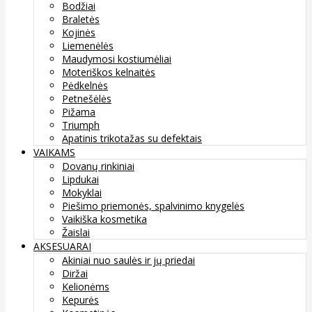
Bodžiai
Braletės
Kojinės
Liemenėlės
Maudymosi kostiumėliai
Moteriškos kelnaitės
Pėdkelnės
Petnešėlės
Pižama
Triumph
Apatinis trikotažas su defektais
VAIKAMS
Dovanų rinkiniai
Lipdukai
Mokyklai
Piešimo priemonės, spalvinimo knygelės
Vaikiška kosmetika
Žaislai
AKSESUARAI
Akiniai nuo saulės ir jų priedai
Diržai
Kelionėms
Kepurės