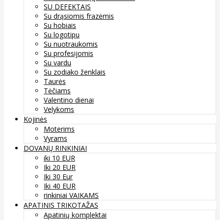
SU DEFEKTAIS
Su drąsiomis frazėmis
Su hobiais
Su logotipu
Su nuotraukomis
Su profesijomis
Su vardu
Su zodiako ženklais
Taurės
Tėčiams
Valentino dienai
Velykoms
Kojinės
Moterims
Vyrams
DOVANŲ RINKINIAI
iki 10 EUR
Iki 20 EUR
Iki 30 Eur
Iki 40 EUR
rinkiniai VAIKAMS
APATINIS TRIKOTAŽAS
Apatinių komplektai