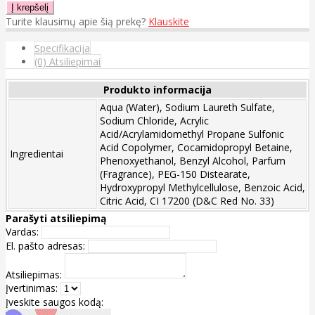
Turite klausimų apie šią prekę?
Klauskite
Specifikacija
(0) Atsiliepimai
Produkto informacija
Aqua (Water), Sodium Laureth Sulfate,
Sodium Chloride, Acrylic
Acid/Acrylamidomethyl Propane Sulfonic
Acid Copolymer, Cocamidopropyl Betaine,
Ingredientai
Phenoxyethanol, Benzyl Alcohol, Parfum
(Fragrance), PEG-150 Distearate,
Hydroxypropyl Methylcellulose, Benzoic Acid,
Citric Acid, CI 17200 (D&C Red No. 33)
Parašyti atsiliepimą
Vardas:
El. pašto adresas:
Atsiliepimas:
Įvertinimas:
Įveskite saugos kodą: