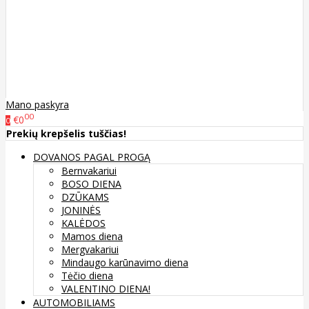
Mano paskyra
00
€0
0
Prekių krepšelis tuščias!
DOVANOS PAGAL PROGĄ
Bernvakariui
BOSO DIENA
DZŪKAMS
JONINĖS
KALĖDOS
Mamos diena
Mergvakariui
Mindaugo karūnavimo diena
Tėčio diena
VALENTINO DIENA!
AUTOMOBILIAMS