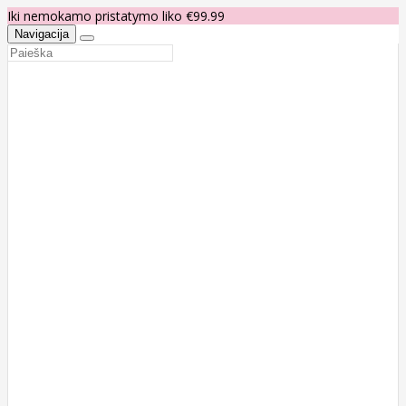
Iki nemokamo pristatymo liko €99.99
Navigacija