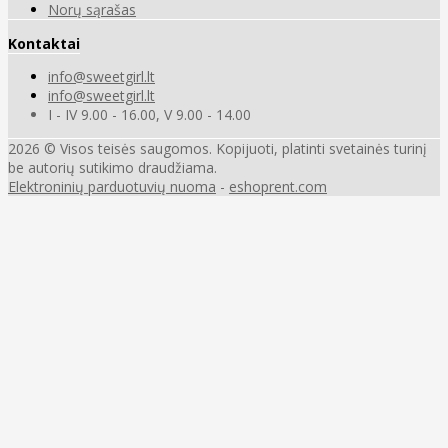
Norų sąrašas
Kontaktai
info@sweetgirl.lt
info@sweetgirl.lt
I - IV 9.00 - 16.00, V 9.00 - 14.00
2026 © Visos teisės saugomos. Kopijuoti, platinti svetainės turinį
be autorių sutikimo draudžiama.
Elektroninių parduotuvių nuoma
-
eshoprent.com