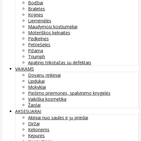
Bodžiai
Braletės
Kojinės
Liemenėlės
Maudymosi kostiumėliai
Moteriškos kelnaitės
Pėdkelnės
Petnešėlės
Pižama
Triumph
Apatinis trikotažas su defektais
VAIKAMS
Dovanų rinkiniai
Lipdukai
Mokyklai
Piešimo priemonės, spalvinimo knygelės
Vaikiška kosmetika
Žaislai
AKSESUARAI
Akiniai nuo saulės ir jų priedai
Diržai
Kelionėms
Kepurės