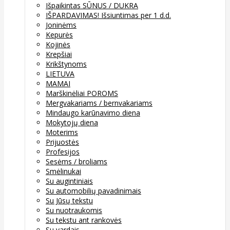
Išpaikintas SŪNUS / DUKRA
IŠPARDAVIMAS! Išsiuntimas per 1 d.d.
Joninėms
Kepurės
Kojinės
Krepšiai
Krikštynoms
LIETUVA
MAMAI
Marškinėliai POROMS
Mergvakariams / bernvakariams
Mindaugo karūnavimo diena
Mokytojų diena
Moterims
Prijuostės
Profesijos
Sesėms / broliams
Smėlinukai
Su augintiniais
Su automobilių pavadinimais
Su Jūsų tekstu
Su nuotraukomis
Su tekstu ant rankovės
Su vardais