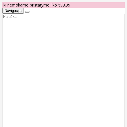
Iki nemokamo pristatymo liko €99.99
Navigacija