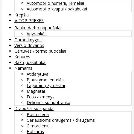
Automobilio numerių rėmeliai
Automobilio kvapai / pakabukai
Krepšiai
⭐️ TOP PREKĖS
Rankų darbo papuošalai
Apyrankės
Darbo knygos
Verslo dovanos
Gertuvės / termo puodeliai
Kepurės
Raktų pakabukai
Namams
Atidarytuvai
Pjaustymo lentelės
Lagaminų žymekliai
Magnetai
Foto akmenys
Dėlionės su nuotrauka
Drabužiai su spauda
Boso diena
Geriausioms draugėms / draugams
Gimtadieniui
Hobiams