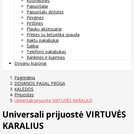
Kosmetinės
Papuošalai
Papuošalų dėžutės
Piniginės
Pirštinės
Plaukų aksesuarai
Prekės su lietuviška spauda
Raktų pakabukai
Šalikai
Telefono pakabukas
Rankinės ir kuprinės
Dovanų kuponai
Pagrindinis
DOVANOS PAGAL PROGĄ
KALĖDOS
Prijuostės
Universali prijuostė VIRTUVĖS KARALIUS
Universali prijuostė VIRTUVĖS
KARALIUS