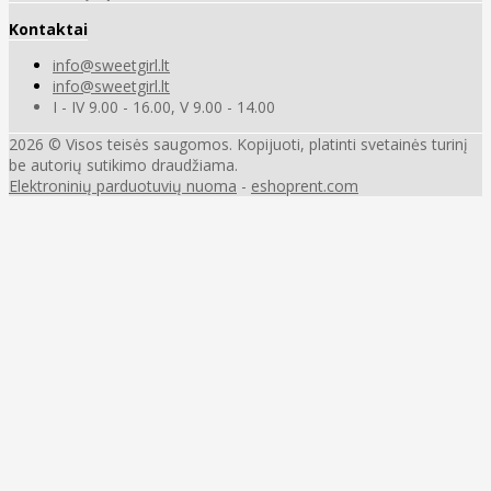
Kontaktai
info@sweetgirl.lt
info@sweetgirl.lt
I - IV 9.00 - 16.00, V 9.00 - 14.00
2026 © Visos teisės saugomos. Kopijuoti, platinti svetainės turinį
be autorių sutikimo draudžiama.
Elektroninių parduotuvių nuoma
-
eshoprent.com