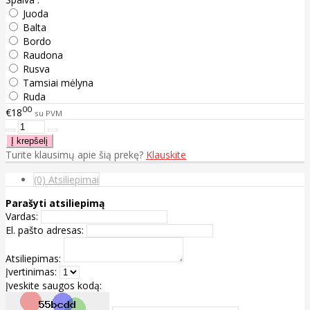
Juoda
Balta
Bordo
Raudona
Rusva
Tamsiai mėlyna
Ruda
00
€18
su PVM
Turite klausimų apie šią prekę?
Klauskite
(0) Atsiliepimai
Parašyti atsiliepimą
Vardas:
El. pašto adresas:
Atsiliepimas:
Įvertinimas:
Įveskite saugos kodą: