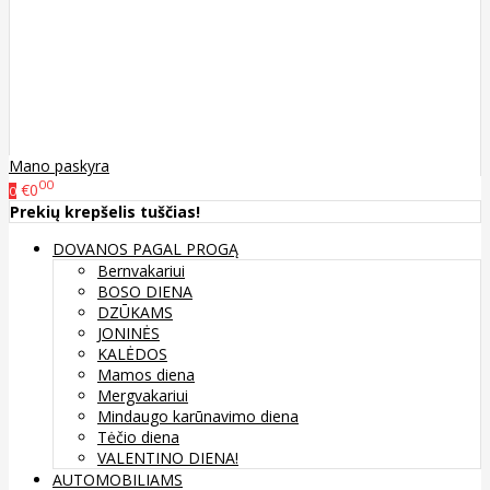
Mano paskyra
00
€0
0
Prekių krepšelis tuščias!
DOVANOS PAGAL PROGĄ
Bernvakariui
BOSO DIENA
DZŪKAMS
JONINĖS
KALĖDOS
Mamos diena
Mergvakariui
Mindaugo karūnavimo diena
Tėčio diena
VALENTINO DIENA!
AUTOMOBILIAMS