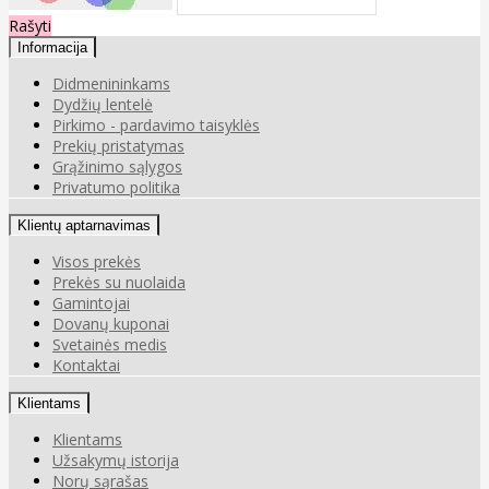
Rašyti
Informacija
Didmenininkams
Dydžių lentelė
Pirkimo - pardavimo taisyklės
Prekių pristatymas
Grąžinimo sąlygos
Privatumo politika
Klientų aptarnavimas
Visos prekės
Prekės su nuolaida
Gamintojai
Dovanų kuponai
Svetainės medis
Kontaktai
Klientams
Klientams
Užsakymų istorija
Norų sąrašas