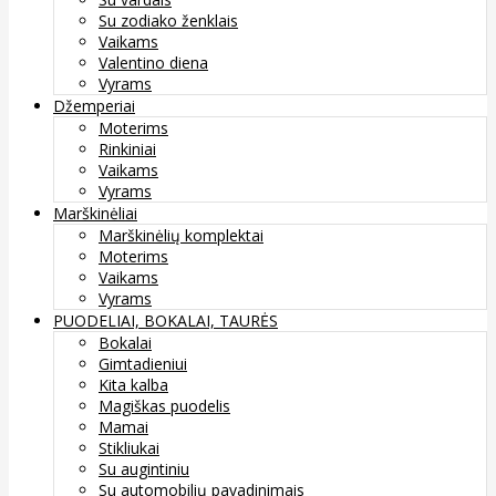
Su zodiako ženklais
Vaikams
Valentino diena
Vyrams
Džemperiai
Moterims
Rinkiniai
Vaikams
Vyrams
Marškinėliai
Marškinėlių komplektai
Moterims
Vaikams
Vyrams
PUODELIAI, BOKALAI, TAURĖS
Bokalai
Gimtadieniui
Kita kalba
Magiškas puodelis
Mamai
Stikliukai
Su augintiniu
Su automobilių pavadinimais