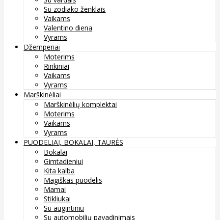
Su zodiako ženklais
Vaikams
Valentino diena
Vyrams
Džemperiai
Moterims
Rinkiniai
Vaikams
Vyrams
Marškinėliai
Marškinėlių komplektai
Moterims
Vaikams
Vyrams
PUODELIAI, BOKALAI, TAURĖS
Bokalai
Gimtadieniui
Kita kalba
Magiškas puodelis
Mamai
Stikliukai
Su augintiniu
Su automobilių pavadinimais