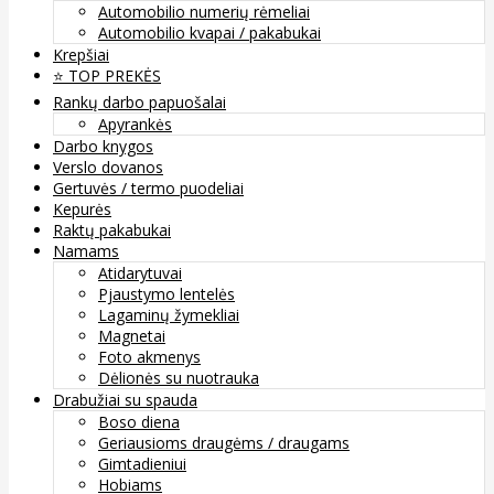
Automobilio numerių rėmeliai
Automobilio kvapai / pakabukai
Krepšiai
⭐️ TOP PREKĖS
Rankų darbo papuošalai
Apyrankės
Darbo knygos
Verslo dovanos
Gertuvės / termo puodeliai
Kepurės
Raktų pakabukai
Namams
Atidarytuvai
Pjaustymo lentelės
Lagaminų žymekliai
Magnetai
Foto akmenys
Dėlionės su nuotrauka
Drabužiai su spauda
Boso diena
Geriausioms draugėms / draugams
Gimtadieniui
Hobiams