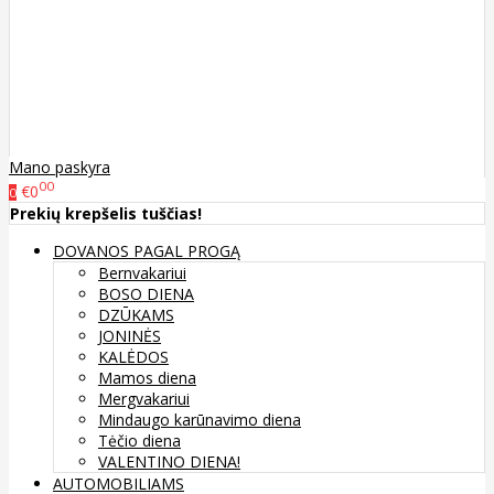
Mano paskyra
00
€0
0
Prekių krepšelis tuščias!
DOVANOS PAGAL PROGĄ
Bernvakariui
BOSO DIENA
DZŪKAMS
JONINĖS
KALĖDOS
Mamos diena
Mergvakariui
Mindaugo karūnavimo diena
Tėčio diena
VALENTINO DIENA!
AUTOMOBILIAMS