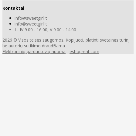
Kontaktai
info@sweetgirl.lt
info@sweetgirl.lt
I - IV 9.00 - 16.00, V 9.00 - 14.00
2026 © Visos teisės saugomos. Kopijuoti, platinti svetainės turinį
be autorių sutikimo draudžiama.
Elektroninių parduotuvių nuoma
-
eshoprent.com