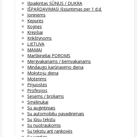
Išpaikintas SŪNUS / DUKRA
IŠPARDAVIMAS! Išsiuntimas per 1 d.d.
Joninėms
Kepurės
Kojinės
Krepšiai
Krikštynoms
LIETUVA
MAMAI
Marškinėliai POROMS
Mergvakariams / bernvakariams
Mindaugo karūnavimo diena
Mokytojų diena
Moterims
Prijuostės
Profesijos
Sesėms / broliams
Smėlinukai
Su augintiniais
Su automobilių pavadinimais
Su Jūsų tekstu
Su nuotraukomis
Su tekstu ant rankovės
Su vardais