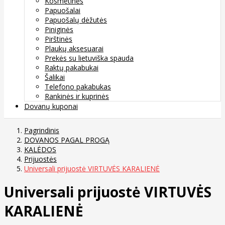
Kosmetinės
Papuošalai
Papuošalų dėžutės
Piniginės
Pirštinės
Plaukų aksesuarai
Prekės su lietuviška spauda
Raktų pakabukai
Šalikai
Telefono pakabukas
Rankinės ir kuprinės
Dovanų kuponai
Pagrindinis
DOVANOS PAGAL PROGĄ
KALĖDOS
Prijuostės
Universali prijuostė VIRTUVĖS KARALIENĖ
Universali prijuostė VIRTUVĖS
KARALIENĖ