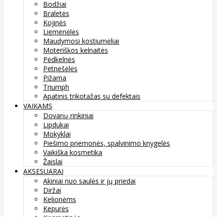
Bodžiai
Braletės
Kojinės
Liemenėlės
Maudymosi kostiumėliai
Moteriškos kelnaitės
Pėdkelnės
Petnešėlės
Pižama
Triumph
Apatinis trikotažas su defektais
VAIKAMS
Dovanų rinkiniai
Lipdukai
Mokyklai
Piešimo priemonės, spalvinimo knygelės
Vaikiška kosmetika
Žaislai
AKSESUARAI
Akiniai nuo saulės ir jų priedai
Diržai
Kelionėms
Kepurės