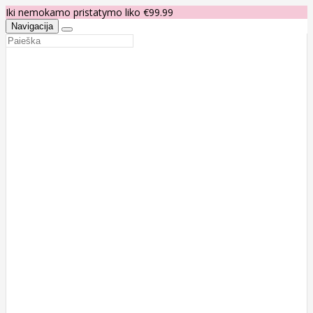
Iki nemokamo pristatymo liko €99.99
Navigacija