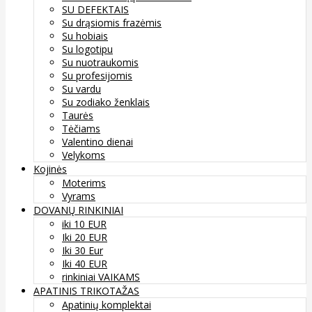
SU DEFEKTAIS
Su drąsiomis frazėmis
Su hobiais
Su logotipu
Su nuotraukomis
Su profesijomis
Su vardu
Su zodiako ženklais
Taurės
Tėčiams
Valentino dienai
Velykoms
Kojinės
Moterims
Vyrams
DOVANŲ RINKINIAI
iki 10 EUR
Iki 20 EUR
Iki 30 Eur
Iki 40 EUR
rinkiniai VAIKAMS
APATINIS TRIKOTAŽAS
Apatinių komplektai