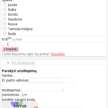
Juoda
Balta
Bordo
Raudona
Rusva
Tamsiai mėlyna
Ruda
00
€18
su PVM
Turite klausimų apie šią prekę?
Klauskite
(0) Atsiliepimai
Parašyti atsiliepimą
Vardas:
El. pašto adresas:
Atsiliepimas:
Įvertinimas:
Įveskite saugos kodą: