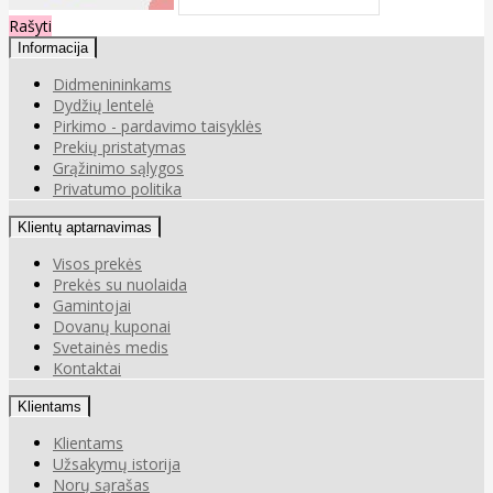
Rašyti
Informacija
Didmenininkams
Dydžių lentelė
Pirkimo - pardavimo taisyklės
Prekių pristatymas
Grąžinimo sąlygos
Privatumo politika
Klientų aptarnavimas
Visos prekės
Prekės su nuolaida
Gamintojai
Dovanų kuponai
Svetainės medis
Kontaktai
Klientams
Klientams
Užsakymų istorija
Norų sąrašas