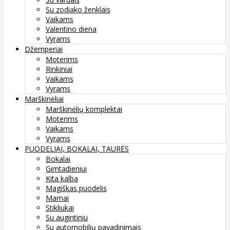
Su zodiako ženklais
Vaikams
Valentino diena
Vyrams
Džemperiai
Moterims
Rinkiniai
Vaikams
Vyrams
Marškinėliai
Marškinėlių komplektai
Moterims
Vaikams
Vyrams
PUODELIAI, BOKALAI, TAURĖS
Bokalai
Gimtadieniui
Kita kalba
Magiškas puodelis
Mamai
Stikliukai
Su augintiniu
Su automobilių pavadinimais