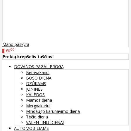
Mano paskyra
00
€0
0
Prekių krepšelis tuščias!
DOVANOS PAGAL PROGĄ
Bernvakariui
BOSO DIENA
DZŪKAMS
JONINĖS
KALĖDOS
Mamos diena
Mergvakariui
Mindaugo karūnavimo diena
Tėčio diena
VALENTINO DIENA!
AUTOMOBILIAMS