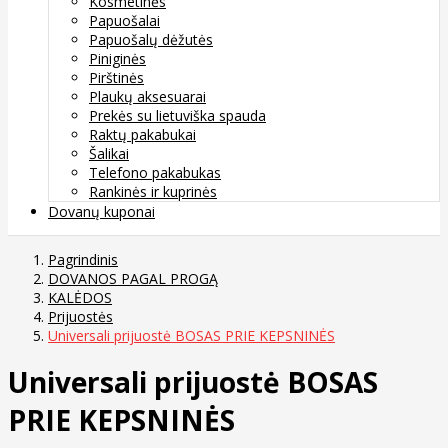
Kosmetinės
Papuošalai
Papuošalų dėžutės
Piniginės
Pirštinės
Plaukų aksesuarai
Prekės su lietuviška spauda
Raktų pakabukai
Šalikai
Telefono pakabukas
Rankinės ir kuprinės
Dovanų kuponai
Pagrindinis
DOVANOS PAGAL PROGĄ
KALĖDOS
Prijuostės
Universali prijuostė BOSAS PRIE KEPSNINĖS
Universali prijuostė BOSAS
PRIE KEPSNINĖS