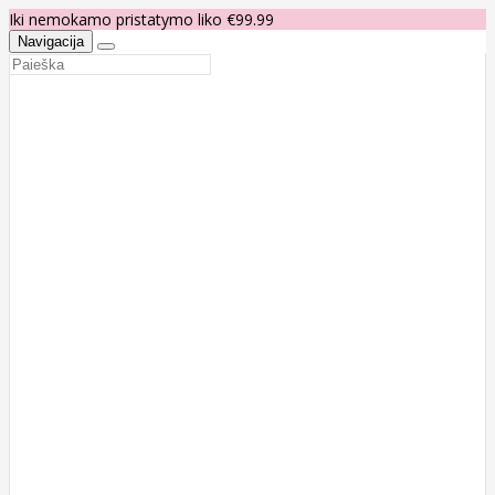
Iki nemokamo pristatymo liko €99.99
Navigacija