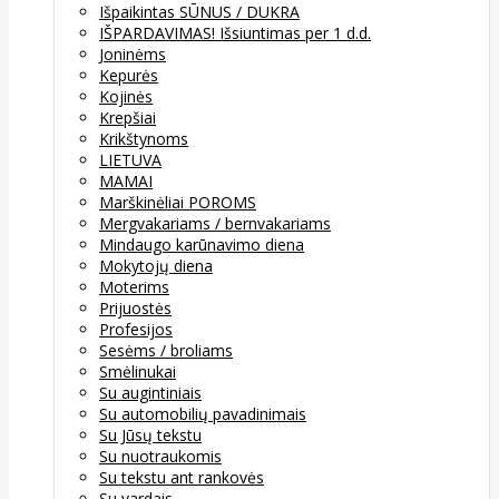
Išpaikintas SŪNUS / DUKRA
IŠPARDAVIMAS! Išsiuntimas per 1 d.d.
Joninėms
Kepurės
Kojinės
Krepšiai
Krikštynoms
LIETUVA
MAMAI
Marškinėliai POROMS
Mergvakariams / bernvakariams
Mindaugo karūnavimo diena
Mokytojų diena
Moterims
Prijuostės
Profesijos
Sesėms / broliams
Smėlinukai
Su augintiniais
Su automobilių pavadinimais
Su Jūsų tekstu
Su nuotraukomis
Su tekstu ant rankovės
Su vardais