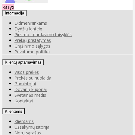
Rašyti
Informacija
Didmenininkams
Dydžių lentelė
Pirkimo - pardavimo taisyklės
Prekių pristatymas
Grąžinimo sąlygos
Privatumo politika
Klientų aptarnavimas
Visos prekės
Prekės su nuolaida
Gamintojai
Dovanų kuponai
Svetainės medis
Kontaktai
Klientams
Klientams
Užsakymų istorija
Norų sąrašas