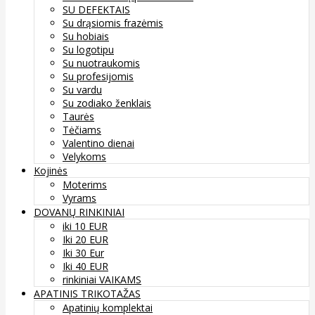
SU DEFEKTAIS
Su drąsiomis frazėmis
Su hobiais
Su logotipu
Su nuotraukomis
Su profesijomis
Su vardu
Su zodiako ženklais
Taurės
Tėčiams
Valentino dienai
Velykoms
Kojinės
Moterims
Vyrams
DOVANŲ RINKINIAI
iki 10 EUR
Iki 20 EUR
Iki 30 Eur
Iki 40 EUR
rinkiniai VAIKAMS
APATINIS TRIKOTAŽAS
Apatinių komplektai