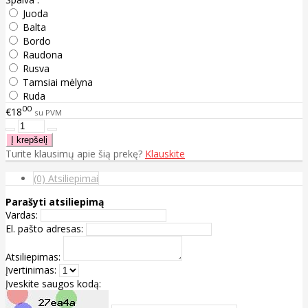
Juoda
Balta
Bordo
Raudona
Rusva
Tamsiai mėlyna
Ruda
00
€18
su PVM
Turite klausimų apie šią prekę?
Klauskite
(0) Atsiliepimai
Parašyti atsiliepimą
Vardas:
El. pašto adresas:
Atsiliepimas:
Įvertinimas:
Įveskite saugos kodą: