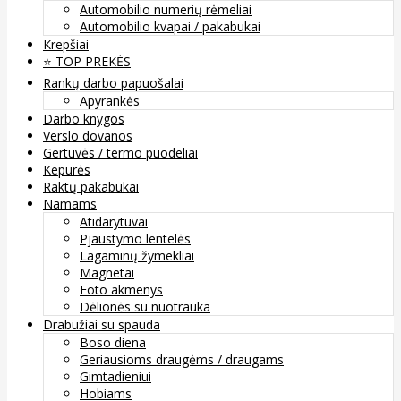
Automobilio numerių rėmeliai
Automobilio kvapai / pakabukai
Krepšiai
⭐️ TOP PREKĖS
Rankų darbo papuošalai
Apyrankės
Darbo knygos
Verslo dovanos
Gertuvės / termo puodeliai
Kepurės
Raktų pakabukai
Namams
Atidarytuvai
Pjaustymo lentelės
Lagaminų žymekliai
Magnetai
Foto akmenys
Dėlionės su nuotrauka
Drabužiai su spauda
Boso diena
Geriausioms draugėms / draugams
Gimtadieniui
Hobiams