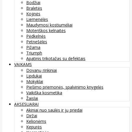
Bodžiai
Braletės
Kojinės
Liemenėlės
Maudymosi kostiumėliai
Moteriškos kelnaitės
Pėdkelnės
Petnešėlės
Pižama
Triumph
Apatinis trikotažas su defektais
VAIKAMS
Dovanų rinkiniai
Lipdukai
Mokyklai
Piešimo priemonės, spalvinimo knygelės
Vaikiška kosmetika
Žaislai
AKSESUARAI
Akiniai nuo saulės ir jų priedai
Diržai
Kelionėms
Kepurės