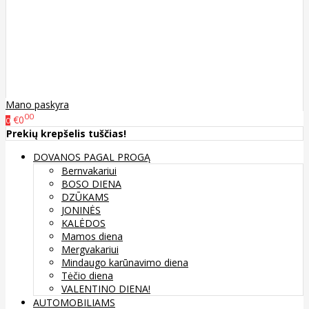
Mano paskyra
00
€0
0
Prekių krepšelis tuščias!
DOVANOS PAGAL PROGĄ
Bernvakariui
BOSO DIENA
DZŪKAMS
JONINĖS
KALĖDOS
Mamos diena
Mergvakariui
Mindaugo karūnavimo diena
Tėčio diena
VALENTINO DIENA!
AUTOMOBILIAMS