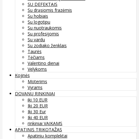
SU DEFEKTAIS
Su drąsiomis frazėmis
Su hobiais
Su logotipu
Su nuotraukomis
Su profesijomis
Su vardu
Su zodiako ženklais
Taurės
Tėčiams
Valentino dienai
Velykoms
Kojinės
Moterims
Vyrams
DOVANŲ RINKINIAI
iki 10 EUR
Iki 20 EUR
Iki 30 Eur
Iki 40 EUR
rinkiniai VAIKAMS
APATINIS TRIKOTAŽAS
Apatinių komplektai