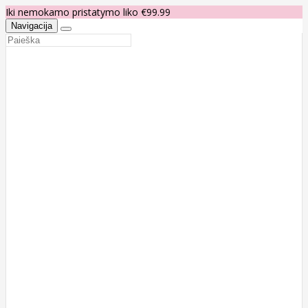
Iki nemokamo pristatymo liko €99.99
Navigacija