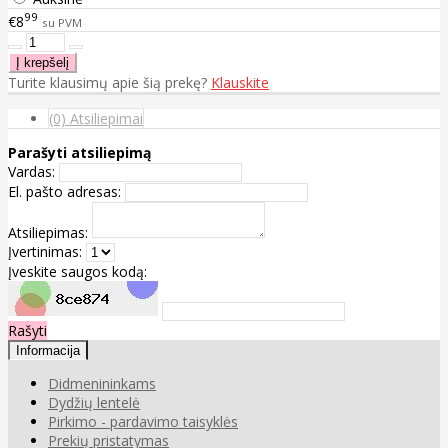
99
€8
su PVM
Turite klausimų apie šią prekę?
Klauskite
(0) Atsiliepimai
Parašyti atsiliepimą
Vardas:
El. pašto adresas:
Atsiliepimas:
Įvertinimas:
Įveskite saugos kodą:
Rašyti
Informacija
Didmenininkams
Dydžių lentelė
Pirkimo - pardavimo taisyklės
Prekių pristatymas