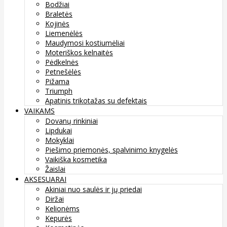
Bodžiai
Braletės
Kojinės
Liemenėlės
Maudymosi kostiumėliai
Moteriškos kelnaitės
Pėdkelnės
Petnešėlės
Pižama
Triumph
Apatinis trikotažas su defektais
VAIKAMS
Dovanų rinkiniai
Lipdukai
Mokyklai
Piešimo priemonės, spalvinimo knygelės
Vaikiška kosmetika
Žaislai
AKSESUARAI
Akiniai nuo saulės ir jų priedai
Diržai
Kelionėms
Kepurės