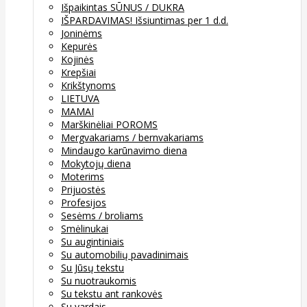
Išpaikintas SŪNUS / DUKRA
IŠPARDAVIMAS! Išsiuntimas per 1 d.d.
Joninėms
Kepurės
Kojinės
Krepšiai
Krikštynoms
LIETUVA
MAMAI
Marškinėliai POROMS
Mergvakariams / bernvakariams
Mindaugo karūnavimo diena
Mokytojų diena
Moterims
Prijuostės
Profesijos
Sesėms / broliams
Smėlinukai
Su augintiniais
Su automobilių pavadinimais
Su Jūsų tekstu
Su nuotraukomis
Su tekstu ant rankovės
Su vardais