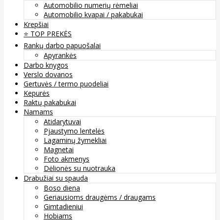
Automobilio numerių rėmeliai
Automobilio kvapai / pakabukai
Krepšiai
⭐️ TOP PREKĖS
Rankų darbo papuošalai
Apyrankės
Darbo knygos
Verslo dovanos
Gertuvės / termo puodeliai
Kepurės
Raktų pakabukai
Namams
Atidarytuvai
Pjaustymo lentelės
Lagaminų žymekliai
Magnetai
Foto akmenys
Dėlionės su nuotrauka
Drabužiai su spauda
Boso diena
Geriausioms draugėms / draugams
Gimtadieniui
Hobiams