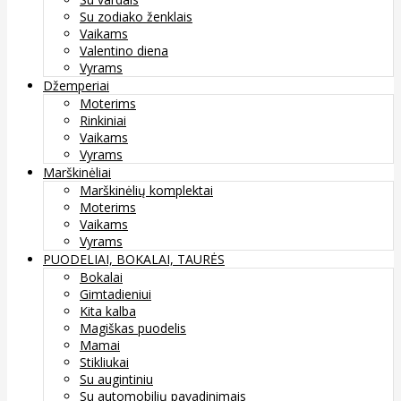
Su zodiako ženklais
Vaikams
Valentino diena
Vyrams
Džemperiai
Moterims
Rinkiniai
Vaikams
Vyrams
Marškinėliai
Marškinėlių komplektai
Moterims
Vaikams
Vyrams
PUODELIAI, BOKALAI, TAURĖS
Bokalai
Gimtadieniui
Kita kalba
Magiškas puodelis
Mamai
Stikliukai
Su augintiniu
Su automobilių pavadinimais