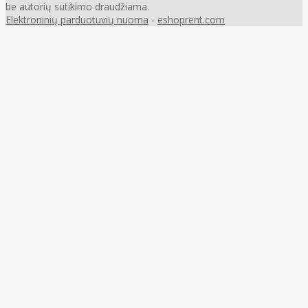
be autorių sutikimo draudžiama.
Elektroninių parduotuvių nuoma
-
eshoprent.com