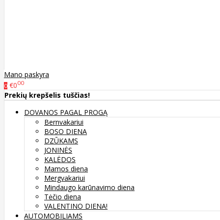
Mano paskyra
00
€0
0
Prekių krepšelis tuščias!
DOVANOS PAGAL PROGĄ
Bernvakariui
BOSO DIENA
DZŪKAMS
JONINĖS
KALĖDOS
Mamos diena
Mergvakariui
Mindaugo karūnavimo diena
Tėčio diena
VALENTINO DIENA!
AUTOMOBILIAMS