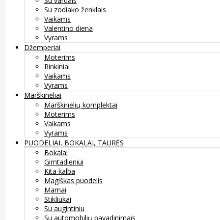
Su vardais
Su zodiako ženklais
Vaikams
Valentino diena
Vyrams
Džemperiai
Moterims
Rinkiniai
Vaikams
Vyrams
Marškinėliai
Marškinėlių komplektai
Moterims
Vaikams
Vyrams
PUODELIAI, BOKALAI, TAURĖS
Bokalai
Gimtadieniui
Kita kalba
Magiškas puodelis
Mamai
Stikliukai
Su augintiniu
Su automobilių pavadinimais