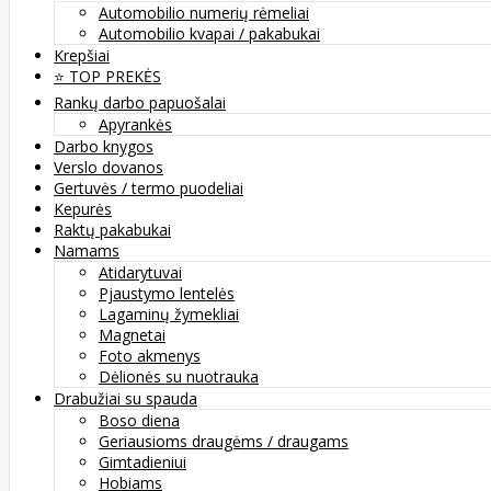
Automobilio numerių rėmeliai
Automobilio kvapai / pakabukai
Krepšiai
⭐️ TOP PREKĖS
Rankų darbo papuošalai
Apyrankės
Darbo knygos
Verslo dovanos
Gertuvės / termo puodeliai
Kepurės
Raktų pakabukai
Namams
Atidarytuvai
Pjaustymo lentelės
Lagaminų žymekliai
Magnetai
Foto akmenys
Dėlionės su nuotrauka
Drabužiai su spauda
Boso diena
Geriausioms draugėms / draugams
Gimtadieniui
Hobiams