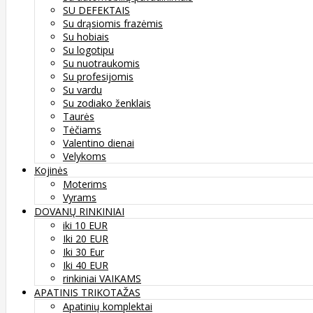
SU DEFEKTAIS
Su drąsiomis frazėmis
Su hobiais
Su logotipu
Su nuotraukomis
Su profesijomis
Su vardu
Su zodiako ženklais
Taurės
Tėčiams
Valentino dienai
Velykoms
Kojinės
Moterims
Vyrams
DOVANŲ RINKINIAI
iki 10 EUR
Iki 20 EUR
Iki 30 Eur
Iki 40 EUR
rinkiniai VAIKAMS
APATINIS TRIKOTAŽAS
Apatinių komplektai