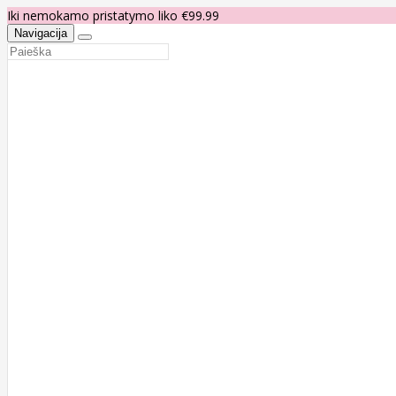
Iki nemokamo pristatymo liko €99.99
Navigacija