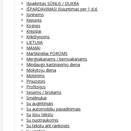
Išpaikintas SŪNUS / DUKRA
IŠPARDAVIMAS! Išsiuntimas per 1 d.d.
Joninėms
Kepurės
Kojinės
Krepšiai
Krikštynoms
LIETUVA
MAMAI
Marškinėliai POROMS
Mergvakariams / bernvakariams
Mindaugo karūnavimo diena
Mokytojų diena
Moterims
Prijuostės
Profesijos
Sesėms / broliams
Smėlinukai
Su augintiniais
Su automobilių pavadinimais
Su Jūsų tekstu
Su nuotraukomis
Su tekstu ant rankovės