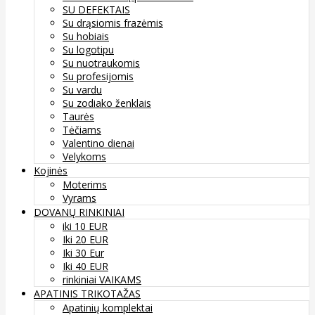
SU DEFEKTAIS
Su drąsiomis frazėmis
Su hobiais
Su logotipu
Su nuotraukomis
Su profesijomis
Su vardu
Su zodiako ženklais
Taurės
Tėčiams
Valentino dienai
Velykoms
Kojinės
Moterims
Vyrams
DOVANŲ RINKINIAI
iki 10 EUR
Iki 20 EUR
Iki 30 Eur
Iki 40 EUR
rinkiniai VAIKAMS
APATINIS TRIKOTAŽAS
Apatinių komplektai