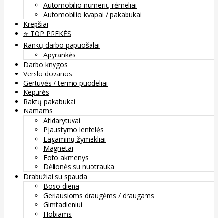
Automobilio numerių rėmeliai
Automobilio kvapai / pakabukai
Krepšiai
⭐️ TOP PREKĖS
Rankų darbo papuošalai
Apyrankės
Darbo knygos
Verslo dovanos
Gertuvės / termo puodeliai
Kepurės
Raktų pakabukai
Namams
Atidarytuvai
Pjaustymo lentelės
Lagaminų žymekliai
Magnetai
Foto akmenys
Dėlionės su nuotrauka
Drabužiai su spauda
Boso diena
Geriausioms draugėms / draugams
Gimtadieniui
Hobiams