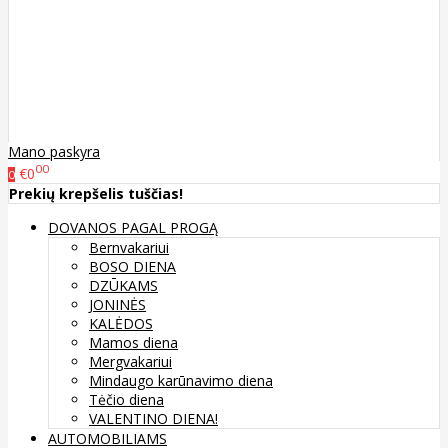
Mano paskyra
00
€0
0
Prekių krepšelis tuščias!
DOVANOS PAGAL PROGĄ
Bernvakariui
BOSO DIENA
DZŪKAMS
JONINĖS
KALĖDOS
Mamos diena
Mergvakariui
Mindaugo karūnavimo diena
Tėčio diena
VALENTINO DIENA!
AUTOMOBILIAMS