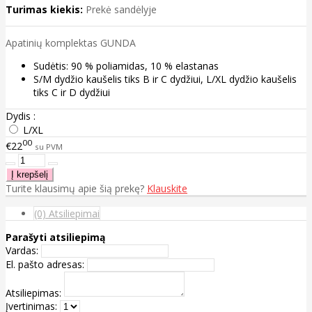
Turimas kiekis:
Prekė sandėlyje
Apatinių komplektas GUNDA
Sudėtis: 90 % poliamidas, 10 % elastanas
S/M dydžio kaušelis tiks B ir C dydžiui, L/XL dydžio kaušelis
tiks C ir D dydžiui
Dydis :
L/XL
00
€22
su PVM
Turite klausimų apie šią prekę?
Klauskite
(0) Atsiliepimai
Parašyti atsiliepimą
Vardas:
El. pašto adresas:
Atsiliepimas:
Įvertinimas: