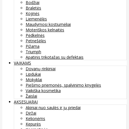
Bodžiai
Braletės
Kojinės
Liemenėlės
Maudymosi kostiumėliai
Moteriškos kelnaitės
Pėdkelnės
Petnešėlės
Pižama
Triumph
Apatinis trikotažas su defektais
VAIKAMS
Dovanų rinkiniai
Lipdukai
Mokyklai
Piešimo priemonės, spalvinimo knygelės
Vaikiška kosmetika
Žaislai
AKSESUARAI
Akiniai nuo saulės ir jų priedai
Diržai
Kelionėms
Kepurės