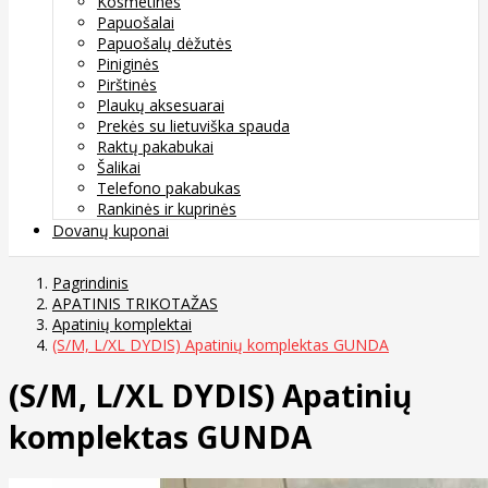
Kosmetinės
Papuošalai
Papuošalų dėžutės
Piniginės
Pirštinės
Plaukų aksesuarai
Prekės su lietuviška spauda
Raktų pakabukai
Šalikai
Telefono pakabukas
Rankinės ir kuprinės
Dovanų kuponai
Pagrindinis
APATINIS TRIKOTAŽAS
Apatinių komplektai
(S/M, L/XL DYDIS) Apatinių komplektas GUNDA
(S/M, L/XL DYDIS) Apatinių
komplektas GUNDA