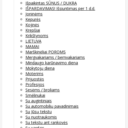
Išpaikintas SŪNUS / DUKRA
IŠPARDAVIMAS! Išsiuntimas per 1 d.d.
Joninėms
Kepurės
Kojinės
Krepšiai
Krikštynoms
LIETUVA
MAMAI
Marškinėliai POROMS
Mergvakariams / bernvakariams
Mindaugo karūnavimo diena
Mokytojų diena
Moterims
Prijuostės
Profesijos
Sesėms / broliams
Smėlinukai
Su augintiniais
Su automobilių pavadinimais
Su Jūsų tekstu
Su nuotraukomis
Su tekstu ant rankovės
Su vardais