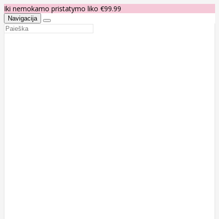
Iki nemokamo pristatymo liko €99.99
Navigacija