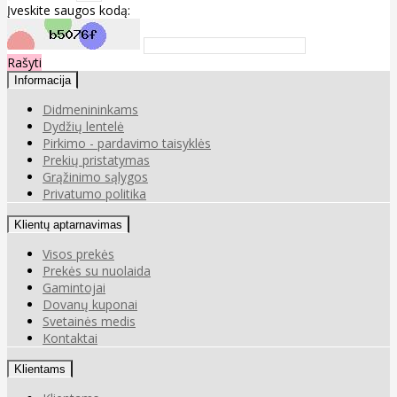
Įveskite saugos kodą:
Rašyti
Informacija
Didmenininkams
Dydžių lentelė
Pirkimo - pardavimo taisyklės
Prekių pristatymas
Grąžinimo sąlygos
Privatumo politika
Klientų aptarnavimas
Visos prekės
Prekės su nuolaida
Gamintojai
Dovanų kuponai
Svetainės medis
Kontaktai
Klientams