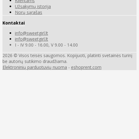
Klientams
Užsakymų istorija
Norų sąrašas
Kontaktai
info@sweetgirl.lt
info@sweetgirl.lt
I - IV 9.00 - 16.00, V 9.00 - 14.00
2026 © Visos teisės saugomos. Kopijuoti, platinti svetainės turinį
be autorių sutikimo draudžiama.
Elektroninių parduotuvių nuoma
-
eshoprent.com