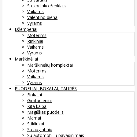
Su zodiako ženklais
Vaikams
Valentino diena
Vyrams
Džemperiai
Moterims
Rinkiniai
Vaikams
Vyrams
Marškinėliai
Marškinėlių komplektai
Moterims
Vaikams
Vyrams
PUODELIAI, BOKALAI, TAURĖS
Bokalai
Gimtadieniui
Kita kalba
Magiškas puodelis
Mamai
Stikliukai
Su augintiniu
Su automobilių pavadinimais