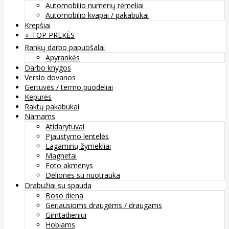
Automobilio numerių rėmeliai
Automobilio kvapai / pakabukai
Krepšiai
⭐️ TOP PREKĖS
Rankų darbo papuošalai
Apyrankės
Darbo knygos
Verslo dovanos
Gertuvės / termo puodeliai
Kepurės
Raktų pakabukai
Namams
Atidarytuvai
Pjaustymo lentelės
Lagaminų žymekliai
Magnetai
Foto akmenys
Dėlionės su nuotrauka
Drabužiai su spauda
Boso diena
Geriausioms draugėms / draugams
Gimtadieniui
Hobiams