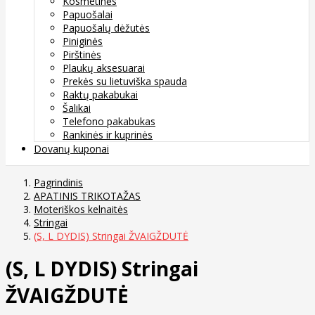
Kosmetinės
Papuošalai
Papuošalų dėžutės
Piniginės
Pirštinės
Plaukų aksesuarai
Prekės su lietuviška spauda
Raktų pakabukai
Šalikai
Telefono pakabukas
Rankinės ir kuprinės
Dovanų kuponai
Pagrindinis
APATINIS TRIKOTAŽAS
Moteriškos kelnaitės
Stringai
(S, L DYDIS) Stringai ŽVAIGŽDUTĖ
(S, L DYDIS) Stringai
ŽVAIGŽDUTĖ