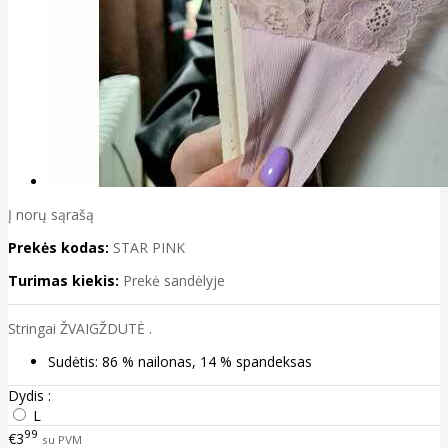
Į norų sąrašą
Prekės kodas:
STAR PINK
Turimas kiekis:
Prekė sandėlyje
Stringai ŽVAIGŽDUTĖ .
Sudėtis: 86 % nailonas, 14 % spandeksas
Dydis :
L
99
€3
su PVM