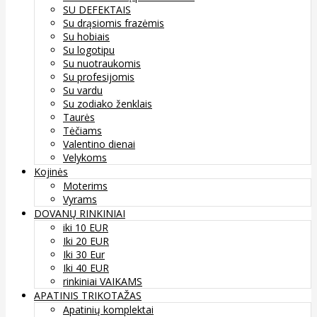
SU DEFEKTAIS
Su drąsiomis frazėmis
Su hobiais
Su logotipu
Su nuotraukomis
Su profesijomis
Su vardu
Su zodiako ženklais
Taurės
Tėčiams
Valentino dienai
Velykoms
Kojinės
Moterims
Vyrams
DOVANŲ RINKINIAI
iki 10 EUR
Iki 20 EUR
Iki 30 Eur
Iki 40 EUR
rinkiniai VAIKAMS
APATINIS TRIKOTAŽAS
Apatinių komplektai