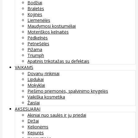
Bodžiai
Braletės
Kojinės
Liemenėlės
Maudymosi kostiumėliai
Moteriškos kelnaitės
Pėdkelnės
Petnešėlės
Pižama
Triumph
Apatinis trikotažas su defektais
VAIKAMS
Dovanų rinkiniai
Lipdukai
Mokyklai
Piešimo priemonės, spalvinimo knygelės
Vaikiška kosmetika
Žaislai
AKSESUARAI
Akiniai nuo saulės ir jų priedai
Diržai
Kelionėms
Kepurės