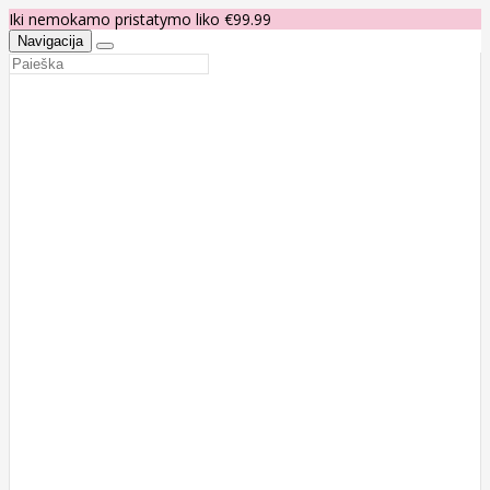
Iki nemokamo pristatymo liko €99.99
Navigacija