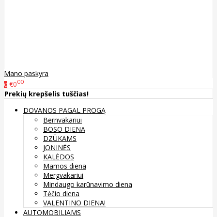
Mano paskyra
00
€0
0
Prekių krepšelis tuščias!
DOVANOS PAGAL PROGĄ
Bernvakariui
BOSO DIENA
DZŪKAMS
JONINĖS
KALĖDOS
Mamos diena
Mergvakariui
Mindaugo karūnavimo diena
Tėčio diena
VALENTINO DIENA!
AUTOMOBILIAMS