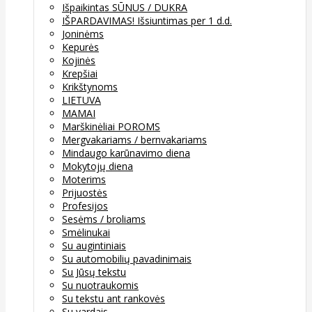
Išpaikintas SŪNUS / DUKRA
IŠPARDAVIMAS! Išsiuntimas per 1 d.d.
Joninėms
Kepurės
Kojinės
Krepšiai
Krikštynoms
LIETUVA
MAMAI
Marškinėliai POROMS
Mergvakariams / bernvakariams
Mindaugo karūnavimo diena
Mokytojų diena
Moterims
Prijuostės
Profesijos
Sesėms / broliams
Smėlinukai
Su augintiniais
Su automobilių pavadinimais
Su Jūsų tekstu
Su nuotraukomis
Su tekstu ant rankovės
Su vardais