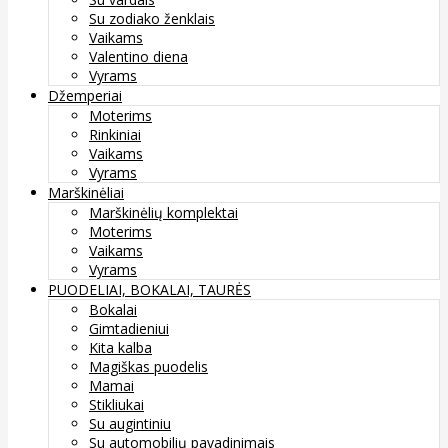
Su zodiako ženklais
Vaikams
Valentino diena
Vyrams
Džemperiai
Moterims
Rinkiniai
Vaikams
Vyrams
Marškinėliai
Marškinėlių komplektai
Moterims
Vaikams
Vyrams
PUODELIAI, BOKALAI, TAURĖS
Bokalai
Gimtadieniui
Kita kalba
Magiškas puodelis
Mamai
Stikliukai
Su augintiniu
Su automobilių pavadinimais