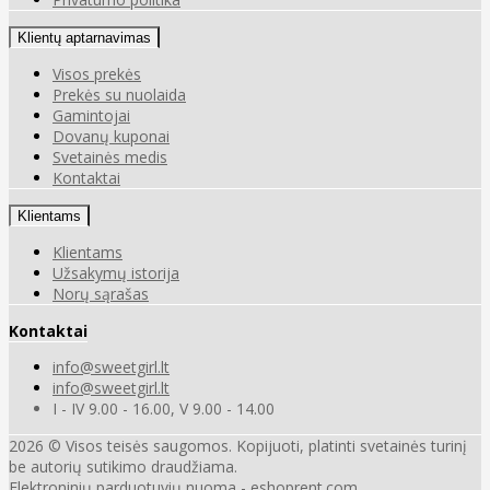
Klientų aptarnavimas
Visos prekės
Prekės su nuolaida
Gamintojai
Dovanų kuponai
Svetainės medis
Kontaktai
Klientams
Klientams
Užsakymų istorija
Norų sąrašas
Kontaktai
info@sweetgirl.lt
info@sweetgirl.lt
I - IV 9.00 - 16.00, V 9.00 - 14.00
2026 © Visos teisės saugomos. Kopijuoti, platinti svetainės turinį
be autorių sutikimo draudžiama.
Elektroninių parduotuvių nuoma
-
eshoprent.com