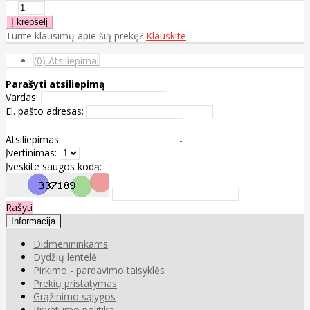
Turite klausimų apie šią prekę?
Klauskite
(0) Atsiliepimai
Parašyti atsiliepimą
Vardas:
El. pašto adresas:
Atsiliepimas:
Įvertinimas:
Įveskite saugos kodą:
Rašyti
Informacija
Didmenininkams
Dydžių lentelė
Pirkimo - pardavimo taisyklės
Prekių pristatymas
Grąžinimo sąlygos
Privatumo politika