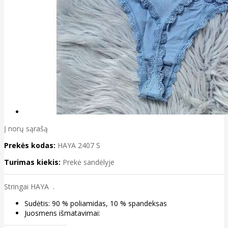
Į norų sąrašą
Prekės kodas:
HAYA 2407 S
Turimas kiekis:
Prekė sandėlyje
Stringai HAYA .
Sudėtis: 90 % poliamidas, 10 % spandeksas
Juosmens išmatavimai: