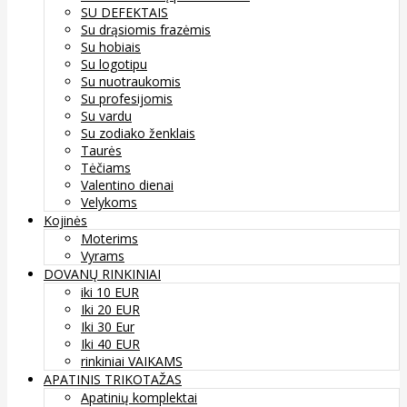
SU DEFEKTAIS
Su drąsiomis frazėmis
Su hobiais
Su logotipu
Su nuotraukomis
Su profesijomis
Su vardu
Su zodiako ženklais
Taurės
Tėčiams
Valentino dienai
Velykoms
Kojinės
Moterims
Vyrams
DOVANŲ RINKINIAI
iki 10 EUR
Iki 20 EUR
Iki 30 Eur
Iki 40 EUR
rinkiniai VAIKAMS
APATINIS TRIKOTAŽAS
Apatinių komplektai