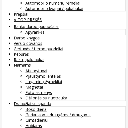
Automobilio numerių rėmeliai
Automobilio kvapai / pakabukai
Krepšiai
⭐️ TOP PREKĖS
Rankų darbo papuošalai
Apyrankės
Darbo knygos
Verslo dovanos
Gertuvės / termo puodeliai
Kepurės
Raktų pakabukai
Namams
Atidarytuvai
Pjaustymo lentelės
Lagaminų žymekliai
Magnetai
Foto akmenys
Dėlionės su nuotrauka
Drabužiai su spauda
Boso diena
Geriausioms draugėms / draugams
Gimtadieniui
Hobiams