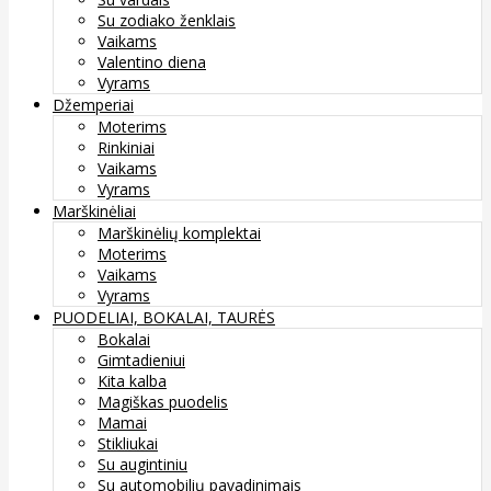
Su zodiako ženklais
Vaikams
Valentino diena
Vyrams
Džemperiai
Moterims
Rinkiniai
Vaikams
Vyrams
Marškinėliai
Marškinėlių komplektai
Moterims
Vaikams
Vyrams
PUODELIAI, BOKALAI, TAURĖS
Bokalai
Gimtadieniui
Kita kalba
Magiškas puodelis
Mamai
Stikliukai
Su augintiniu
Su automobilių pavadinimais