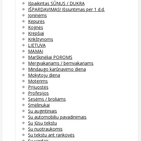
Išpaikintas SŪNUS / DUKRA
IŠPARDAVIMAS! Išsiuntimas per 1 d.d.
Joninėms
Kepurės
Kojinės
Krepšiai
Krikštynoms
LIETUVA
MAMAI
Marškinėliai POROMS
Mergvakariams / bernvakariams
Mindaugo karūnavimo diena
Mokytojų diena
Moterims
Prijuostės
Profesijos
Sesėms / broliams
Smėlinukai
Su augintiniais
Su automobilių pavadinimais
Su Jūsų tekstu
Su nuotraukomis
Su tekstu ant rankovės
Su vardais