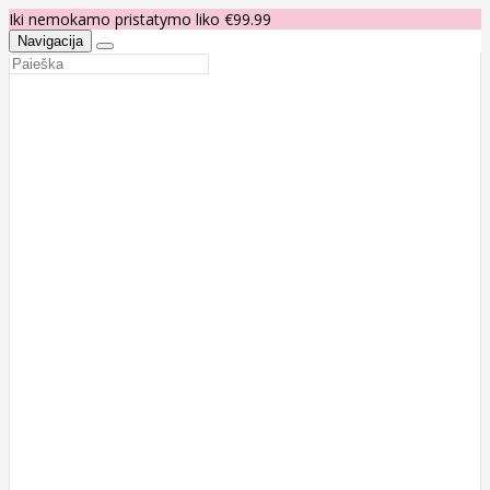
Iki nemokamo pristatymo liko €99.99
Navigacija