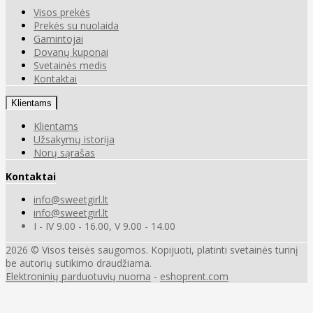
Visos prekės
Prekės su nuolaida
Gamintojai
Dovanų kuponai
Svetainės medis
Kontaktai
Klientams
Klientams
Užsakymų istorija
Norų sąrašas
Kontaktai
info@sweetgirl.lt
info@sweetgirl.lt
I - IV 9.00 - 16.00, V 9.00 - 14.00
2026 © Visos teisės saugomos. Kopijuoti, platinti svetainės turinį
be autorių sutikimo draudžiama.
Elektroninių parduotuvių nuoma
-
eshoprent.com