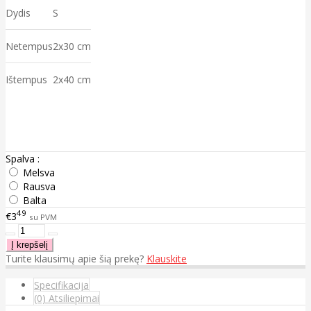
Dydis
S
Netempus
2x30 cm
Ištempus
2x40 cm
Spalva :
Melsva
Rausva
Balta
49
€3
su PVM
Turite klausimų apie šią prekę?
Klauskite
Specifikacija
(0) Atsiliepimai