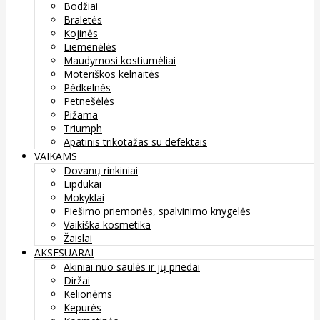
Bodžiai
Braletės
Kojinės
Liemenėlės
Maudymosi kostiumėliai
Moteriškos kelnaitės
Pėdkelnės
Petnešėlės
Pižama
Triumph
Apatinis trikotažas su defektais
VAIKAMS
Dovanų rinkiniai
Lipdukai
Mokyklai
Piešimo priemonės, spalvinimo knygelės
Vaikiška kosmetika
Žaislai
AKSESUARAI
Akiniai nuo saulės ir jų priedai
Diržai
Kelionėms
Kepurės