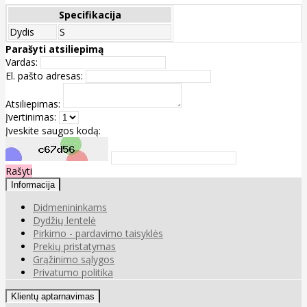
Specifikacija
Dydis
S
Parašyti atsiliepimą
Vardas:
El. pašto adresas:
Atsiliepimas:
Įvertinimas:
Įveskite saugos kodą:
Rašyti
Informacija
Didmenininkams
Dydžių lentelė
Pirkimo - pardavimo taisyklės
Prekių pristatymas
Grąžinimo sąlygos
Privatumo politika
Klientų aptarnavimas