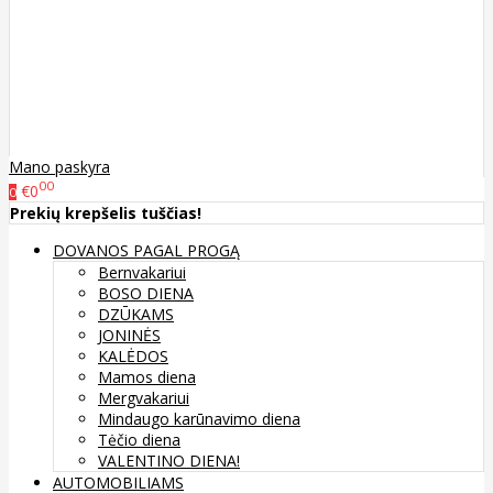
Mano paskyra
00
€0
0
Prekių krepšelis tuščias!
DOVANOS PAGAL PROGĄ
Bernvakariui
BOSO DIENA
DZŪKAMS
JONINĖS
KALĖDOS
Mamos diena
Mergvakariui
Mindaugo karūnavimo diena
Tėčio diena
VALENTINO DIENA!
AUTOMOBILIAMS