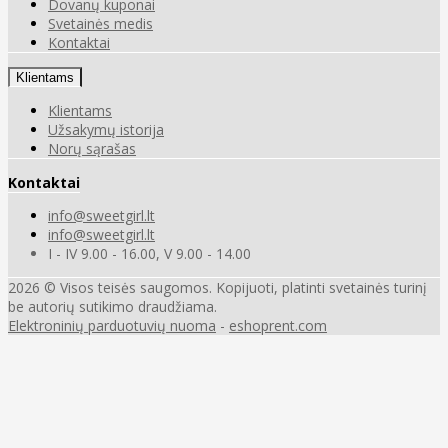
Dovanų kuponai
Svetainės medis
Kontaktai
Klientams
Klientams
Užsakymų istorija
Norų sąrašas
Kontaktai
info@sweetgirl.lt
info@sweetgirl.lt
I - IV 9.00 - 16.00, V 9.00 - 14.00
2026 © Visos teisės saugomos. Kopijuoti, platinti svetainės turinį
be autorių sutikimo draudžiama.
Elektroninių parduotuvių nuoma
-
eshoprent.com