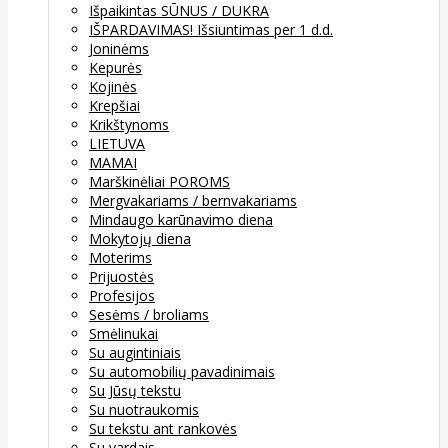
Išpaikintas SŪNUS / DUKRA
IŠPARDAVIMAS! Išsiuntimas per 1 d.d.
Joninėms
Kepurės
Kojinės
Krepšiai
Krikštynoms
LIETUVA
MAMAI
Marškinėliai POROMS
Mergvakariams / bernvakariams
Mindaugo karūnavimo diena
Mokytojų diena
Moterims
Prijuostės
Profesijos
Sesėms / broliams
Smėlinukai
Su augintiniais
Su automobilių pavadinimais
Su Jūsų tekstu
Su nuotraukomis
Su tekstu ant rankovės
Su vardais