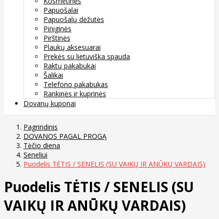
Kosmetinės
Papuošalai
Papuošalų dėžutės
Piniginės
Pirštinės
Plaukų aksesuarai
Prekės su lietuviška spauda
Raktų pakabukai
Šalikai
Telefono pakabukas
Rankinės ir kuprinės
Dovanų kuponai
Pagrindinis
DOVANOS PAGAL PROGĄ
Tėčio diena
Seneliui
Puodelis TĖTIS / SENELIS (SU VAIKŲ IR ANŪKŲ VARDAIS)
Puodelis TĖTIS / SENELIS (SU
VAIKŲ IR ANŪKŲ VARDAIS)