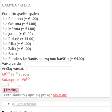
GAMYBA 1-3 D.D.
Puodelio ąselės spalva :
Raudona (+ €1.00)
Geltona (+ €1.00)
Mėlyna (+ €1.00)
Juoda (+ €1.00)
Rožinė (+ €1.00)
Pilka (+ €1.00)
Žalia (+ €1.00)
Balta
Puodelis keičiantis spalvą nuo karščio (+ €4.00)
Vaikų vardai :
Anūkų vardai: :
50
00
€8
€9
su PVM
50
Sutaupote - €0
Turite klausimų apie šią prekę?
Klauskite
(0) Atsiliepimai