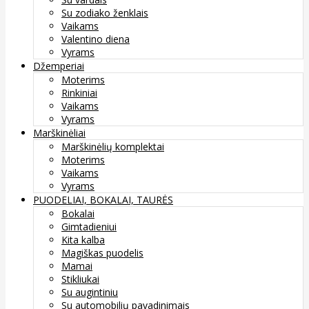
Su zodiako ženklais
Vaikams
Valentino diena
Vyrams
Džemperiai
Moterims
Rinkiniai
Vaikams
Vyrams
Marškinėliai
Marškinėlių komplektai
Moterims
Vaikams
Vyrams
PUODELIAI, BOKALAI, TAURĖS
Bokalai
Gimtadieniui
Kita kalba
Magiškas puodelis
Mamai
Stikliukai
Su augintiniu
Su automobilių pavadinimais