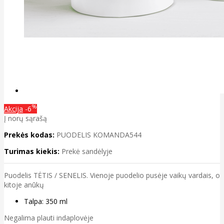
%
Akcija
-6
Į norų sąrašą
Prekės kodas:
PUODELIS KOMANDA544
Turimas kiekis:
Prekė sandėlyje
Puodelis TĖTIS / SENELIS. Vienoje puodelio pusėje vaikų vardais, o
kitoje anūkų
Talpa: 350 ml
Negalima plauti indaplovėje