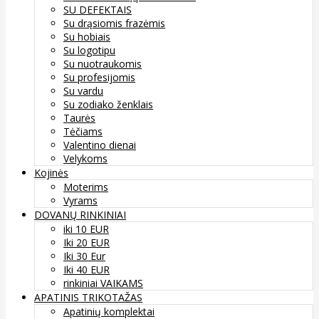
SU DEFEKTAIS
Su drąsiomis frazėmis
Su hobiais
Su logotipu
Su nuotraukomis
Su profesijomis
Su vardu
Su zodiako ženklais
Taurės
Tėčiams
Valentino dienai
Velykoms
Kojinės
Moterims
Vyrams
DOVANŲ RINKINIAI
iki 10 EUR
Iki 20 EUR
Iki 30 Eur
Iki 40 EUR
rinkiniai VAIKAMS
APATINIS TRIKOTAŽAS
Apatinių komplektai