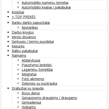
Automobilio numerių rėmeliai
Automobilio kvapai / pakabukai
Krepšiai
⭐️ TOP PREKĖS
Rankų darbo papuošalai
Apyrankės
Darbo knygos
Verslo dovanos
Gertuvės / termo puodeliai
Kepurės
Raktų pakabukai
Namams
Atidarytuvai
Pjaustymo lentelės
Lagaminų žymekliai
Magnetai
Foto akmenys
Dėlionės su nuotrauka
Drabužiai su spauda
Boso diena
Geriausioms draugėms / draugams
Gimtadieniui
Hobiams