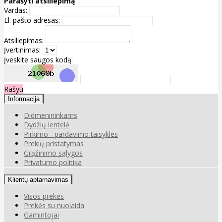
Parašyti atsiliepimą
Vardas:
El. pašto adresas:
Atsiliepimas:
Įvertinimas:
Įveskite saugos kodą:
Rašyti
Informacija
Didmenininkams
Dydžių lentelė
Pirkimo - pardavimo taisyklės
Prekių pristatymas
Grąžinimo sąlygos
Privatumo politika
Klientų aptarnavimas
Visos prekės
Prekės su nuolaida
Gamintojai