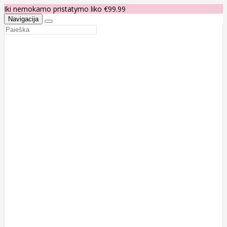
Iki nemokamo pristatymo liko €99.99
Navigacija