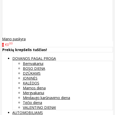
Mano paskyra
00
€0
0
Prekių krepšelis tuščias!
DOVANOS PAGAL PROGĄ
Bernvakariui
BOSO DIENA
DZŪKAMS
JONINĖS
KALĖDOS
Mamos diena
Mergvakariui
Mindaugo karūnavimo diena
Tėčio diena
VALENTINO DIENA!
AUTOMOBILIAMS