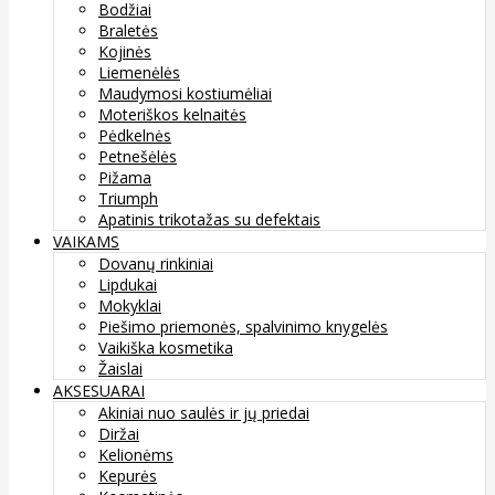
Bodžiai
Braletės
Kojinės
Liemenėlės
Maudymosi kostiumėliai
Moteriškos kelnaitės
Pėdkelnės
Petnešėlės
Pižama
Triumph
Apatinis trikotažas su defektais
VAIKAMS
Dovanų rinkiniai
Lipdukai
Mokyklai
Piešimo priemonės, spalvinimo knygelės
Vaikiška kosmetika
Žaislai
AKSESUARAI
Akiniai nuo saulės ir jų priedai
Diržai
Kelionėms
Kepurės