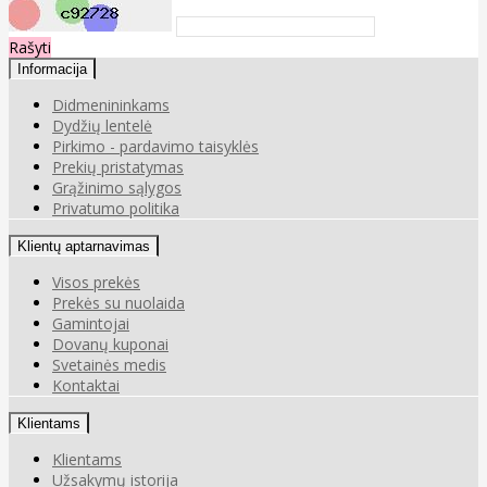
Rašyti
Informacija
Didmenininkams
Dydžių lentelė
Pirkimo - pardavimo taisyklės
Prekių pristatymas
Grąžinimo sąlygos
Privatumo politika
Klientų aptarnavimas
Visos prekės
Prekės su nuolaida
Gamintojai
Dovanų kuponai
Svetainės medis
Kontaktai
Klientams
Klientams
Užsakymų istorija