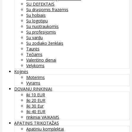
SU DEFEKTAIS
Su drąsiomis frazėmis
Su hobiais
Su logotipu
Su nuotraukomis
Su profesijomis
Su vardu
Su zodiako ženklais
Taurės
Tėčiams
Valentino dienai
Velykoms
Kojinės
Moterims
Vyrams
DOVANŲ RINKINIAI
iki 10 EUR
Iki 20 EUR
Iki 30 Eur
Iki 40 EUR
rinkiniai VAIKAMS
APATINIS TRIKOTAŽAS
Apatinių komplektai