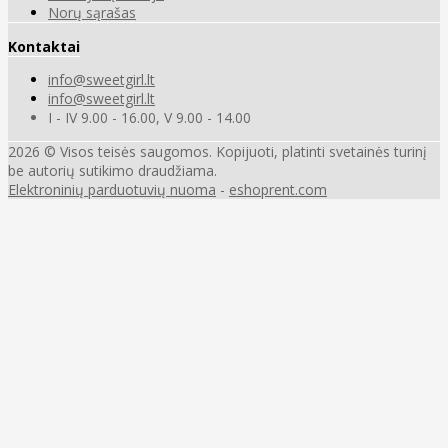
Norų sąrašas
Kontaktai
info@sweetgirl.lt
info@sweetgirl.lt
I - IV 9.00 - 16.00, V 9.00 - 14.00
2026 © Visos teisės saugomos. Kopijuoti, platinti svetainės turinį
be autorių sutikimo draudžiama.
Elektroninių parduotuvių nuoma
-
eshoprent.com