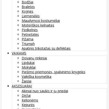
Bodžiai
Braletės
Kojinės
Liemenėlės
Maudymosi kostiumėliai
Moteriškos kelnaitės
Pėdkelnės
Petnešėlės
Pižama
Triumph
Apatinis trikotažas su defektais
VAIKAMS
Dovanų rinkiniai
Lipdukai
Mokyklai
Piešimo priemonės, spalvinimo knygelės
Vaikiška kosmetika
Žaislai
AKSESUARAI
Akiniai nuo saulės ir jų priedai
Diržai
Kelionėms
Kepurės