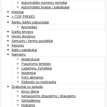
Automobilio numerių rėmeliai
Automobilio kvapai / pakabukai
Krepšiai
⭐️ TOP PREKĖS
Rankų darbo papuošalai
Apyrankės
Darbo knygos
Verslo dovanos
Gertuvės / termo puodeliai
Kepurės
Raktų pakabukai
Namams
Atidarytuvai
Pjaustymo lentelės
Lagaminų žymekliai
Magnetai
Foto akmenys
Dėlionės su nuotrauka
Drabužiai su spauda
Boso diena
Geriausioms draugėms / draugams
Gimtadieniui
Hobiams