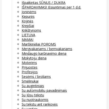
Išpaikintas SŪNUS / DUKRA
IŠPARDAVIMAS! Išsiuntimas per 1 d.d.
Joninėms
Kepurės
Kojinės
Krepšiai
Krikštynoms
LIETUVA
MAMAI
Marškinėliai POROMS
Mergvakariams / bernvakariams
Mindaugo karūnavimo diena
Mokytojų diena
Moterims
Prijuostės
Profesijos
Sesėms / broliams
Smėlinukai
Su augintiniais
Su automobilių pavadinimais
Su Jūsų tekstu
Su nuotraukomis
Su tekstu ant rankovės
Su vardais