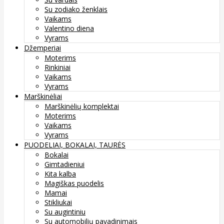
Su zodiako ženklais
Vaikams
Valentino diena
Vyrams
Džemperiai
Moterims
Rinkiniai
Vaikams
Vyrams
Marškinėliai
Marškinėlių komplektai
Moterims
Vaikams
Vyrams
PUODELIAI, BOKALAI, TAURĖS
Bokalai
Gimtadieniui
Kita kalba
Magiškas puodelis
Mamai
Stikliukai
Su augintiniu
Su automobilių pavadinimais