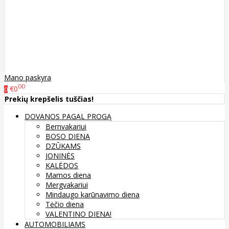
Mano paskyra
00
€0
0
Prekių krepšelis tuščias!
DOVANOS PAGAL PROGĄ
Bernvakariui
BOSO DIENA
DZŪKAMS
JONINĖS
KALĖDOS
Mamos diena
Mergvakariui
Mindaugo karūnavimo diena
Tėčio diena
VALENTINO DIENA!
AUTOMOBILIAMS