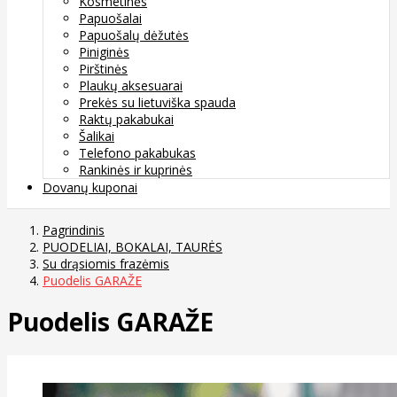
Kosmetinės
Papuošalai
Papuošalų dėžutės
Piniginės
Pirštinės
Plaukų aksesuarai
Prekės su lietuviška spauda
Raktų pakabukai
Šalikai
Telefono pakabukas
Rankinės ir kuprinės
Dovanų kuponai
Pagrindinis
PUODELIAI, BOKALAI, TAURĖS
Su drąsiomis frazėmis
Puodelis GARAŽE
Puodelis GARAŽE