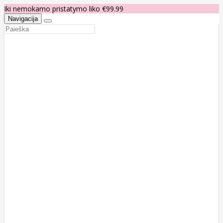
Iki nemokamo pristatymo liko €99.99
Navigacija