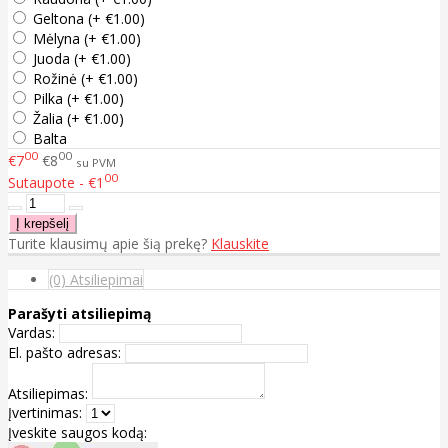
Geltona (+ €1.00)
Mėlyna (+ €1.00)
Juoda (+ €1.00)
Rožinė (+ €1.00)
Pilka (+ €1.00)
Žalia (+ €1.00)
Balta
00
00
€7
€8
su PVM
00
Sutaupote - €1
Turite klausimų apie šią prekę?
Klauskite
(0) Atsiliepimai
Parašyti atsiliepimą
Vardas:
El. pašto adresas:
Atsiliepimas:
Įvertinimas:
Įveskite saugos kodą: