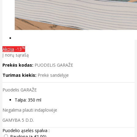
%
Akcija
-13
Į norų sąrašą
Prekės kodas:
PUODELIS GARAŽE
Turimas kiekis:
Prekė sandėlyje
Puodelis GARAŽE
Talpa: 350 ml
Negalima plauti indaplovėje
GAMYBA 5 D.D.
Puodelio ąselės spalva :
Raudona (+ €1.00)