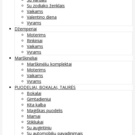
Su zodiako ženklais
Vaikams
Valentino diena
Vyrams
Džemperiai
Moterims
Rinkiniai
Vaikams
Vyrams
Marškinėliai
Marškinėlių komplektai
Moterims
Vaikams
Vyrams
PUODELIAI, BOKALAI, TAURĖS
Bokalai
Gimtadieniui
Kita kalba
Magiškas puodelis
Mamai
Stikliukai
Su augintiniu
Su automobilių pavadinimais