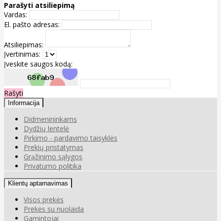
Parašyti atsiliepimą
Vardas:
El. pašto adresas:
Atsiliepimas:
Įvertinimas:
Įveskite saugos kodą:
Rašyti
Informacija
Didmenininkams
Dydžių lentelė
Pirkimo - pardavimo taisyklės
Prekių pristatymas
Grąžinimo sąlygos
Privatumo politika
Klientų aptarnavimas
Visos prekės
Prekės su nuolaida
Gamintojai