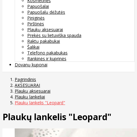
Kosmetinės
Papuošalai
Papuošalų dėžutės
Piniginės
Pirštinės
Plaukų aksesuarai
Prekės su lietuviška spauda
Raktų pakabukai
Šalikai
Telefono pakabukas
Rankinės ir kuprinės
Dovanų kuponai
Pagrindinis
AKSESUARAI
Plaukų aksesuarai
Plaukų lankeliai
Plaukų lankelis "Leopard"
Plaukų lankelis "Leopard"