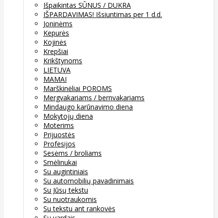
Išpaikintas SŪNUS / DUKRA
IŠPARDAVIMAS! Išsiuntimas per 1 d.d.
Joninėms
Kepurės
Kojinės
Krepšiai
Krikštynoms
LIETUVA
MAMAI
Marškinėliai POROMS
Mergvakariams / bernvakariams
Mindaugo karūnavimo diena
Mokytojų diena
Moterims
Prijuostės
Profesijos
Sesėms / broliams
Smėlinukai
Su augintiniais
Su automobilių pavadinimais
Su Jūsų tekstu
Su nuotraukomis
Su tekstu ant rankovės
Su vardais