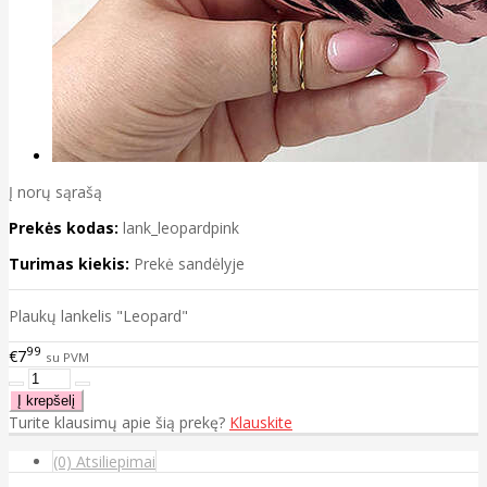
Į norų sąrašą
Prekės kodas:
lank_leopardpink
Turimas kiekis:
Prekė sandėlyje
Plaukų lankelis "Leopard"
99
€7
su PVM
Turite klausimų apie šią prekę?
Klauskite
(0) Atsiliepimai