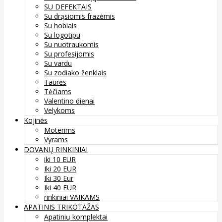
SU DEFEKTAIS
Su drąsiomis frazėmis
Su hobiais
Su logotipu
Su nuotraukomis
Su profesijomis
Su vardu
Su zodiako ženklais
Taurės
Tėčiams
Valentino dienai
Velykoms
Kojinės
Moterims
Vyrams
DOVANŲ RINKINIAI
iki 10 EUR
Iki 20 EUR
Iki 30 Eur
Iki 40 EUR
rinkiniai VAIKAMS
APATINIS TRIKOTAŽAS
Apatinių komplektai