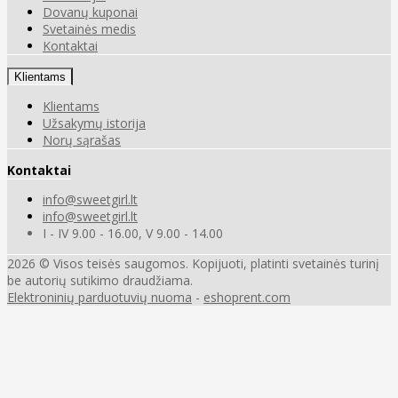
Dovanų kuponai
Svetainės medis
Kontaktai
Klientams
Klientams
Užsakymų istorija
Norų sąrašas
Kontaktai
info@sweetgirl.lt
info@sweetgirl.lt
I - IV 9.00 - 16.00, V 9.00 - 14.00
2026 © Visos teisės saugomos. Kopijuoti, platinti svetainės turinį
be autorių sutikimo draudžiama.
Elektroninių parduotuvių nuoma
-
eshoprent.com