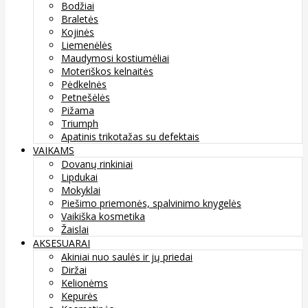
Bodžiai
Braletės
Kojinės
Liemenėlės
Maudymosi kostiumėliai
Moteriškos kelnaitės
Pėdkelnės
Petnešėlės
Pižama
Triumph
Apatinis trikotažas su defektais
VAIKAMS
Dovanų rinkiniai
Lipdukai
Mokyklai
Piešimo priemonės, spalvinimo knygelės
Vaikiška kosmetika
Žaislai
AKSESUARAI
Akiniai nuo saulės ir jų priedai
Diržai
Kelionėms
Kepurės