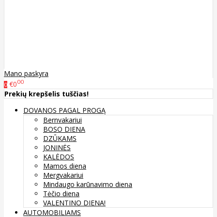
Mano paskyra
00
€0
0
Prekių krepšelis tuščias!
DOVANOS PAGAL PROGĄ
Bernvakariui
BOSO DIENA
DZŪKAMS
JONINĖS
KALĖDOS
Mamos diena
Mergvakariui
Mindaugo karūnavimo diena
Tėčio diena
VALENTINO DIENA!
AUTOMOBILIAMS