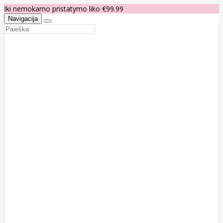
Iki nemokamo pristatymo liko €99.99
Navigacija