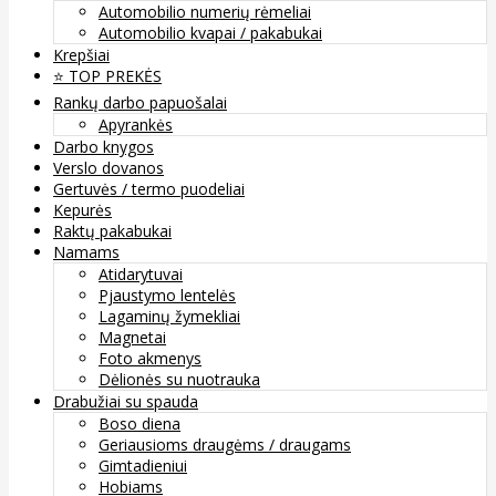
Automobilio numerių rėmeliai
Automobilio kvapai / pakabukai
Krepšiai
⭐️ TOP PREKĖS
Rankų darbo papuošalai
Apyrankės
Darbo knygos
Verslo dovanos
Gertuvės / termo puodeliai
Kepurės
Raktų pakabukai
Namams
Atidarytuvai
Pjaustymo lentelės
Lagaminų žymekliai
Magnetai
Foto akmenys
Dėlionės su nuotrauka
Drabužiai su spauda
Boso diena
Geriausioms draugėms / draugams
Gimtadieniui
Hobiams