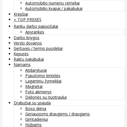
Automobilio numerių rėmeliai
Automobilio kvapai / pakabukai
Krepšiai
⭐️ TOP PREKĖS
Rankų darbo papuošalai
Apyrankės
Darbo knygos
Verslo dovanos
Gertuvės / termo puodeliai
Kepurės
Raktų pakabukai
Namams
Atidarytuvai
Pjaustymo lentelės
Lagaminų žymekliai
Magnetai
Foto akmenys
Dėlionės su nuotrauka
Drabužiai su spauda
Boso diena
Geriausioms draugėms / draugams
Gimtadieniui
Hobiams