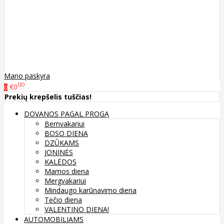
Mano paskyra
00
€0
0
Prekių krepšelis tuščias!
DOVANOS PAGAL PROGĄ
Bernvakariui
BOSO DIENA
DZŪKAMS
JONINĖS
KALĖDOS
Mamos diena
Mergvakariui
Mindaugo karūnavimo diena
Tėčio diena
VALENTINO DIENA!
AUTOMOBILIAMS