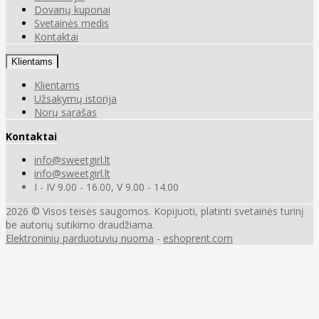
Dovanų kuponai
Svetainės medis
Kontaktai
Klientams
Klientams
Užsakymų istorija
Norų sąrašas
Kontaktai
info@sweetgirl.lt
info@sweetgirl.lt
I - IV 9.00 - 16.00, V 9.00 - 14.00
2026 © Visos teisės saugomos. Kopijuoti, platinti svetainės turinį
be autorių sutikimo draudžiama.
Elektroninių parduotuvių nuoma
-
eshoprent.com