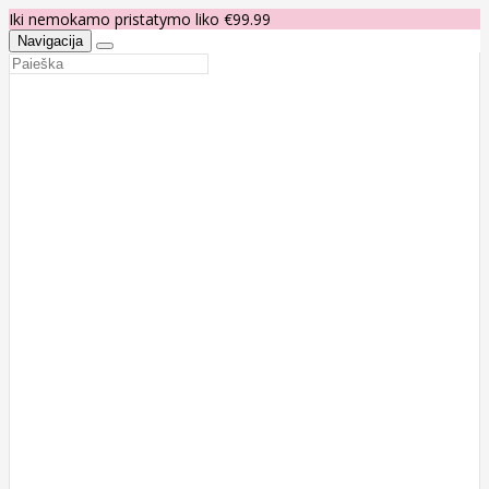
Iki nemokamo pristatymo liko €99.99
Navigacija