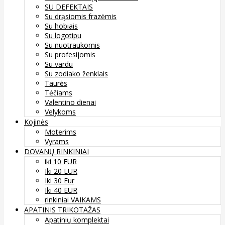
SU DEFEKTAIS
Su drąsiomis frazėmis
Su hobiais
Su logotipu
Su nuotraukomis
Su profesijomis
Su vardu
Su zodiako ženklais
Taurės
Tėčiams
Valentino dienai
Velykoms
Kojinės
Moterims
Vyrams
DOVANŲ RINKINIAI
iki 10 EUR
Iki 20 EUR
Iki 30 Eur
Iki 40 EUR
rinkiniai VAIKAMS
APATINIS TRIKOTAŽAS
Apatinių komplektai