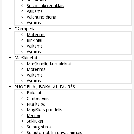
Su zodiako ženklais
Vaikams
Valentino diena
Vyrams
Džemperiai
Moterims
Rinkiniai
Vaikams
Vyrams
Marškinėliai
Marškinėlių komplektai
Moterims
Vaikams
Vyrams
PUODELIAI, BOKALAI, TAURĖS
Bokalai
Gimtadieniui
Kita kalba
Magiškas puodelis
Mamai
Stikliukai
Su augintiniu
Su automobilių pavadinimais