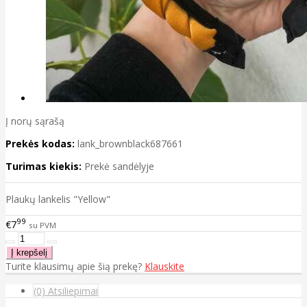
Į norų sąrašą
Prekės kodas:
lank_brownblack687661
Turimas kiekis:
Prekė sandėlyje
Plaukų lankelis "Yellow"
99
€7
su PVM
Turite klausimų apie šią prekę?
Klauskite
(0) Atsiliepimai