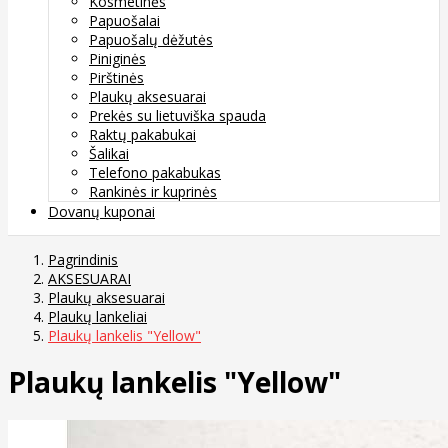
Kosmetinės
Papuošalai
Papuošalų dėžutės
Piniginės
Pirštinės
Plaukų aksesuarai
Prekės su lietuviška spauda
Raktų pakabukai
Šalikai
Telefono pakabukas
Rankinės ir kuprinės
Dovanų kuponai
Pagrindinis
AKSESUARAI
Plaukų aksesuarai
Plaukų lankeliai
Plaukų lankelis "Yellow"
Plaukų lankelis "Yellow"