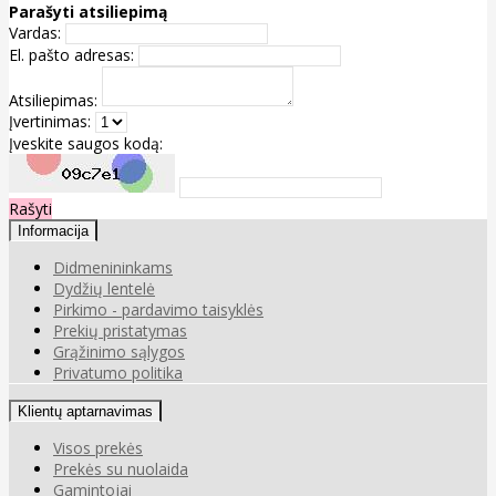
Parašyti atsiliepimą
Vardas:
El. pašto adresas:
Atsiliepimas:
Įvertinimas:
Įveskite saugos kodą:
Rašyti
Informacija
Didmenininkams
Dydžių lentelė
Pirkimo - pardavimo taisyklės
Prekių pristatymas
Grąžinimo sąlygos
Privatumo politika
Klientų aptarnavimas
Visos prekės
Prekės su nuolaida
Gamintojai