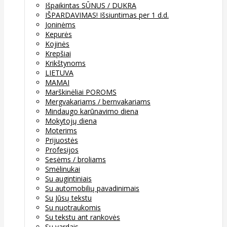
Išpaikintas SŪNUS / DUKRA
IŠPARDAVIMAS! Išsiuntimas per 1 d.d.
Joninėms
Kepurės
Kojinės
Krepšiai
Krikštynoms
LIETUVA
MAMAI
Marškinėliai POROMS
Mergvakariams / bernvakariams
Mindaugo karūnavimo diena
Mokytojų diena
Moterims
Prijuostės
Profesijos
Sesėms / broliams
Smėlinukai
Su augintiniais
Su automobilių pavadinimais
Su Jūsų tekstu
Su nuotraukomis
Su tekstu ant rankovės
Su vardais