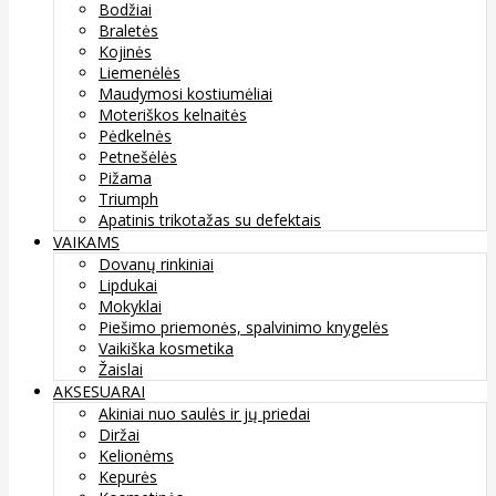
Bodžiai
Braletės
Kojinės
Liemenėlės
Maudymosi kostiumėliai
Moteriškos kelnaitės
Pėdkelnės
Petnešėlės
Pižama
Triumph
Apatinis trikotažas su defektais
VAIKAMS
Dovanų rinkiniai
Lipdukai
Mokyklai
Piešimo priemonės, spalvinimo knygelės
Vaikiška kosmetika
Žaislai
AKSESUARAI
Akiniai nuo saulės ir jų priedai
Diržai
Kelionėms
Kepurės