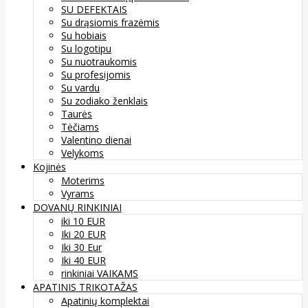
SU DEFEKTAIS
Su drąsiomis frazėmis
Su hobiais
Su logotipu
Su nuotraukomis
Su profesijomis
Su vardu
Su zodiako ženklais
Taurės
Tėčiams
Valentino dienai
Velykoms
Kojinės
Moterims
Vyrams
DOVANŲ RINKINIAI
iki 10 EUR
Iki 20 EUR
Iki 30 Eur
Iki 40 EUR
rinkiniai VAIKAMS
APATINIS TRIKOTAŽAS
Apatinių komplektai