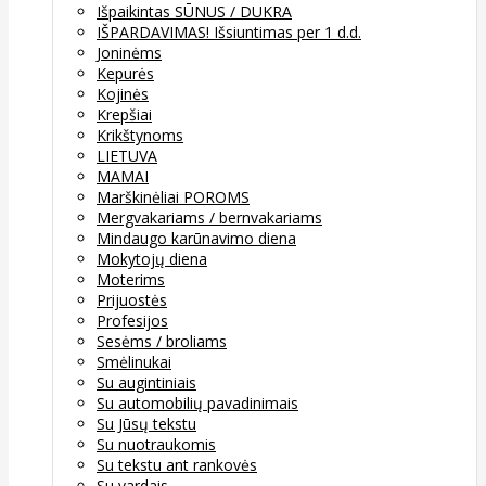
Išpaikintas SŪNUS / DUKRA
IŠPARDAVIMAS! Išsiuntimas per 1 d.d.
Joninėms
Kepurės
Kojinės
Krepšiai
Krikštynoms
LIETUVA
MAMAI
Marškinėliai POROMS
Mergvakariams / bernvakariams
Mindaugo karūnavimo diena
Mokytojų diena
Moterims
Prijuostės
Profesijos
Sesėms / broliams
Smėlinukai
Su augintiniais
Su automobilių pavadinimais
Su Jūsų tekstu
Su nuotraukomis
Su tekstu ant rankovės
Su vardais