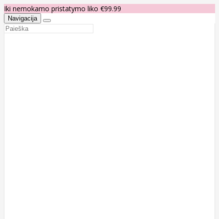
Iki nemokamo pristatymo liko €99.99
Navigacija