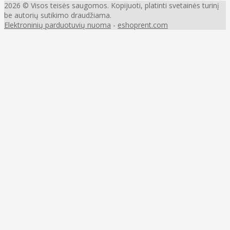
2026 © Visos teisės saugomos. Kopijuoti, platinti svetainės turinį
be autorių sutikimo draudžiama.
Elektroninių parduotuvių nuoma
-
eshoprent.com