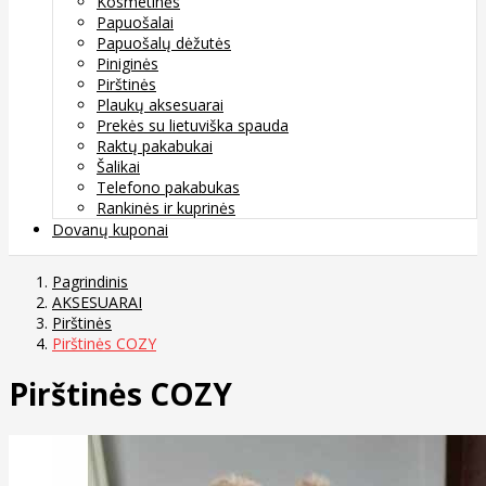
Kosmetinės
Papuošalai
Papuošalų dėžutės
Piniginės
Pirštinės
Plaukų aksesuarai
Prekės su lietuviška spauda
Raktų pakabukai
Šalikai
Telefono pakabukas
Rankinės ir kuprinės
Dovanų kuponai
Pagrindinis
AKSESUARAI
Pirštinės
Pirštinės COZY
Pirštinės COZY