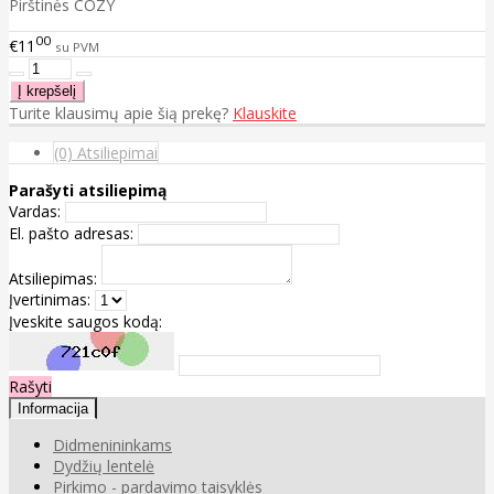
Pirštinės COZY
00
€11
su PVM
Turite klausimų apie šią prekę?
Klauskite
(0) Atsiliepimai
Parašyti atsiliepimą
Vardas:
El. pašto adresas:
Atsiliepimas:
Įvertinimas:
Įveskite saugos kodą:
Rašyti
Informacija
Didmenininkams
Dydžių lentelė
Pirkimo - pardavimo taisyklės