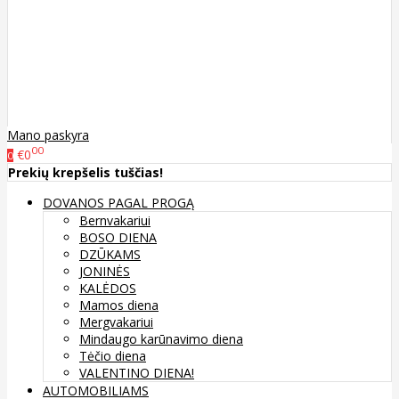
Mano paskyra
00
€0
0
Prekių krepšelis tuščias!
DOVANOS PAGAL PROGĄ
Bernvakariui
BOSO DIENA
DZŪKAMS
JONINĖS
KALĖDOS
Mamos diena
Mergvakariui
Mindaugo karūnavimo diena
Tėčio diena
VALENTINO DIENA!
AUTOMOBILIAMS