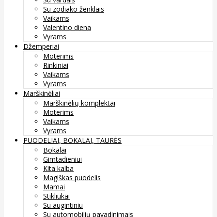
Su zodiako ženklais
Vaikams
Valentino diena
Vyrams
Džemperiai
Moterims
Rinkiniai
Vaikams
Vyrams
Marškinėliai
Marškinėlių komplektai
Moterims
Vaikams
Vyrams
PUODELIAI, BOKALAI, TAURĖS
Bokalai
Gimtadieniui
Kita kalba
Magiškas puodelis
Mamai
Stikliukai
Su augintiniu
Su automobilių pavadinimais