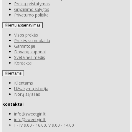
Prekių pristatymas
Grąžinimo sąlygos
Privatumo politika
Klientų aptarnavimas
Visos prekės
Prekės su nuolaida
Gamintojai
Dovanų kuponai
Svetainės medis
Kontaktai
Klientams
Klientams
Užsakymų istorija
Norų sąrašas
Kontaktai
info@sweetgirl.lt
info@sweetgirl.lt
I - IV 9.00 - 16.00, V 9.00 - 14.00