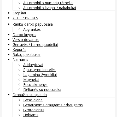
Automobilio numerių rėmeliai
Automobilio kvapai / pakabukai
Krepšiai
⭐️ TOP PREKĖS
Rankų darbo papuošalai
Apyrankės
Darbo knygos
Verslo dovanos
Gertuvės / termo puodeliai
Kepurės
Raktų pakabukai
Namams
Atidarytuvai
Pjaustymo lentelės
Lagaminų žymekliai
Magnetai
Foto akmenys
Dėlionės su nuotrauka
Drabužiai su spauda
Boso diena
Geriausioms draugėms / draugams
Gimtadieniui
Hobiams