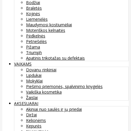
Bodžiai
Braletės
Kojinės
Liemenėlės
Maudymosi kostiumėliai
Moteriškos kelnaitės
Pėdkelnės
Petnešėlės
Pižama
Triumph
Apatinis trikotažas su defektais
VAIKAMS
Dovanų rinkiniai
Lipdukai
Mokyklai
Piešimo priemonės, spalvinimo knygelės
Vaikiška kosmetika
Žaislai
AKSESUARAI
Akiniai nuo saulės ir jų priedai
Diržai
Kelionėms
Kepurės