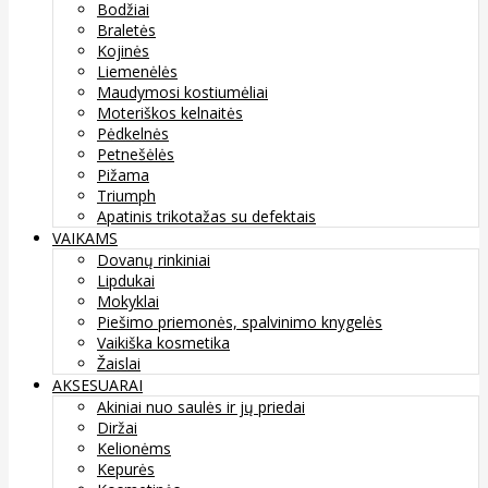
Bodžiai
Braletės
Kojinės
Liemenėlės
Maudymosi kostiumėliai
Moteriškos kelnaitės
Pėdkelnės
Petnešėlės
Pižama
Triumph
Apatinis trikotažas su defektais
VAIKAMS
Dovanų rinkiniai
Lipdukai
Mokyklai
Piešimo priemonės, spalvinimo knygelės
Vaikiška kosmetika
Žaislai
AKSESUARAI
Akiniai nuo saulės ir jų priedai
Diržai
Kelionėms
Kepurės