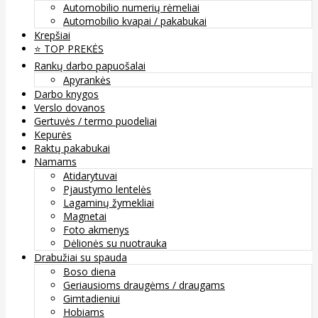
Automobilio numerių rėmeliai
Automobilio kvapai / pakabukai
Krepšiai
⭐️ TOP PREKĖS
Rankų darbo papuošalai
Apyrankės
Darbo knygos
Verslo dovanos
Gertuvės / termo puodeliai
Kepurės
Raktų pakabukai
Namams
Atidarytuvai
Pjaustymo lentelės
Lagaminų žymekliai
Magnetai
Foto akmenys
Dėlionės su nuotrauka
Drabužiai su spauda
Boso diena
Geriausioms draugėms / draugams
Gimtadieniui
Hobiams