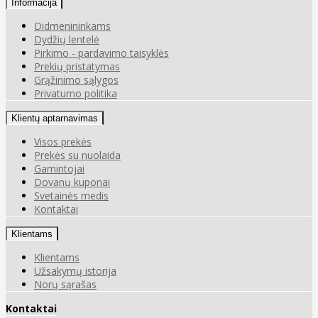
Informacija
Didmenininkams
Dydžių lentelė
Pirkimo - pardavimo taisyklės
Prekių pristatymas
Grąžinimo sąlygos
Privatumo politika
Klientų aptarnavimas
Visos prekės
Prekės su nuolaida
Gamintojai
Dovanų kuponai
Svetainės medis
Kontaktai
Klientams
Klientams
Užsakymų istorija
Norų sąrašas
Kontaktai