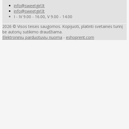
info@sweetgirl.lt
info@sweetgirl.lt
I - IV 9.00 - 16.00, V 9.00 - 14.00
2026 © Visos teisės saugomos. Kopijuoti, platinti svetainės turinį
be autorių sutikimo draudžiama.
Elektroninių parduotuvių nuoma
-
eshoprent.com