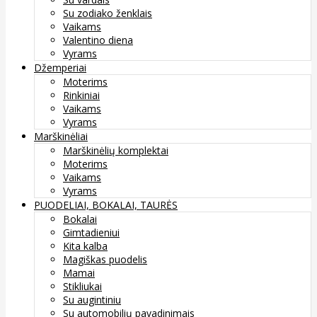
Su zodiako ženklais
Vaikams
Valentino diena
Vyrams
Džemperiai
Moterims
Rinkiniai
Vaikams
Vyrams
Marškinėliai
Marškinėlių komplektai
Moterims
Vaikams
Vyrams
PUODELIAI, BOKALAI, TAURĖS
Bokalai
Gimtadieniui
Kita kalba
Magiškas puodelis
Mamai
Stikliukai
Su augintiniu
Su automobilių pavadinimais