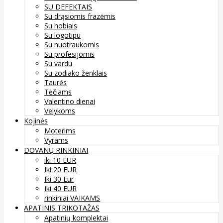
SU DEFEKTAIS
Su drąsiomis frazėmis
Su hobiais
Su logotipu
Su nuotraukomis
Su profesijomis
Su vardu
Su zodiako ženklais
Taurės
Tėčiams
Valentino dienai
Velykoms
Kojinės
Moterims
Vyrams
DOVANŲ RINKINIAI
iki 10 EUR
Iki 20 EUR
Iki 30 Eur
Iki 40 EUR
rinkiniai VAIKAMS
APATINIS TRIKOTAŽAS
Apatinių komplektai