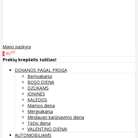
Mano paskyra
00
€0
0
Prekių krepšelis tuščias!
DOVANOS PAGAL PROGĄ
Bernvakariui
BOSO DIENA
DZŪKAMS
JONINĖS
KALĖDOS
Mamos diena
Mergvakariui
Mindaugo karūnavimo diena
Tėčio diena
VALENTINO DIENA!
AUTOMOBILIAMS