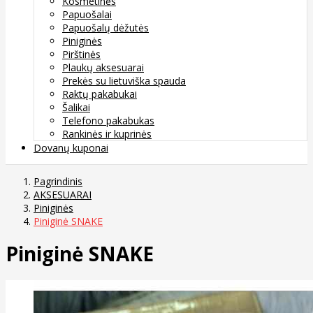
Kosmetinės
Papuošalai
Papuošalų dėžutės
Piniginės
Pirštinės
Plaukų aksesuarai
Prekės su lietuviška spauda
Raktų pakabukai
Šalikai
Telefono pakabukas
Rankinės ir kuprinės
Dovanų kuponai
Pagrindinis
AKSESUARAI
Piniginės
Piniginė SNAKE
Piniginė SNAKE