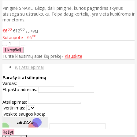
Piniginė SNAKE. Blizgi, daili piniginė, kurios pagrindinis skyrius
atsisega su užtrauktuku. Telpa daug kortelių, yra vieta kupiūroms ir
monetoms.
00
00
€6
€12
su PVM
00
Sutaupote - €6
Turite klausimų apie šią prekę?
Klauskite
(0) Atsiliepimai
Parašyti atsiliepimą
Vardas:
El. pašto adresas:
Atsiliepimas:
Įvertinimas:
Įveskite saugos kodą:
Rašyti