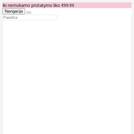
Iki nemokamo pristatymo liko €99.99
Navigacija