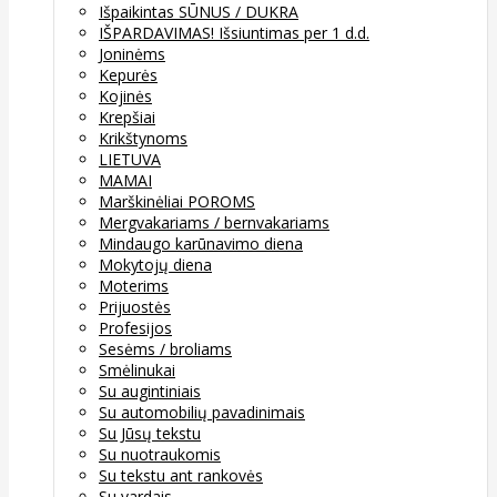
Išpaikintas SŪNUS / DUKRA
IŠPARDAVIMAS! Išsiuntimas per 1 d.d.
Joninėms
Kepurės
Kojinės
Krepšiai
Krikštynoms
LIETUVA
MAMAI
Marškinėliai POROMS
Mergvakariams / bernvakariams
Mindaugo karūnavimo diena
Mokytojų diena
Moterims
Prijuostės
Profesijos
Sesėms / broliams
Smėlinukai
Su augintiniais
Su automobilių pavadinimais
Su Jūsų tekstu
Su nuotraukomis
Su tekstu ant rankovės
Su vardais