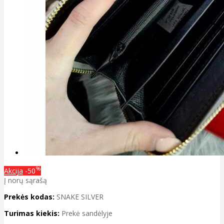
%
Akcija
-50
Į norų sąrašą
Prekės kodas:
SNAKE SILVER
Turimas kiekis:
Prekė sandėlyje