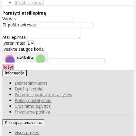
(0) Atsiliepimai
Parašyti atsiliepimą
Vardas:
El. pašto adresas:
Atsiliepimas:
Įvertinimas:
Įveskite saugos kodą:
Rašyti
Informacija
Didmenininkams
Dydžių lentelė
Pirkimo - pardavimo taisyklės
Prekių pristatymas
Grąžinimo sąlygos
Privatumo politika
Klientų aptarnavimas
Visos prekės