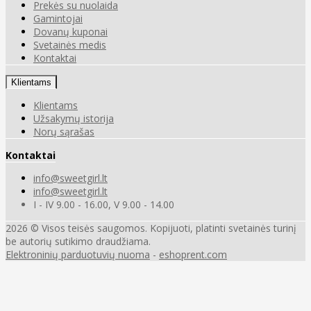
Prekės su nuolaida
Gamintojai
Dovanų kuponai
Svetainės medis
Kontaktai
Klientams
Klientams
Užsakymų istorija
Norų sąrašas
Kontaktai
info@sweetgirl.lt
info@sweetgirl.lt
I - IV 9.00 - 16.00, V 9.00 - 14.00
2026 © Visos teisės saugomos. Kopijuoti, platinti svetainės turinį
be autorių sutikimo draudžiama.
Elektroninių parduotuvių nuoma
-
eshoprent.com