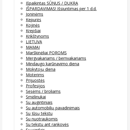
Išpaikintas SŪNUS / DUKRA
IŠPARDAVIMAS! Išsiuntimas per 1 d.d.
Joninėms
Kepurės
Kojinės
Krepšiai
Krikštynoms
LIETUVA
MAMAI
Marškinėliai POROMS
Mergvakariams / bernvakariams
Mindaugo karūnavimo diena
Mokytojų diena
Moterims
Prijuostės
Profesijos
Sesėms / broliams
Smėlinukai
Su augintiniais
Su automobilių pavadinimais
Su Jūsų tekstu
Su nuotraukomis
Su tekstu ant rankovės
Su vardais