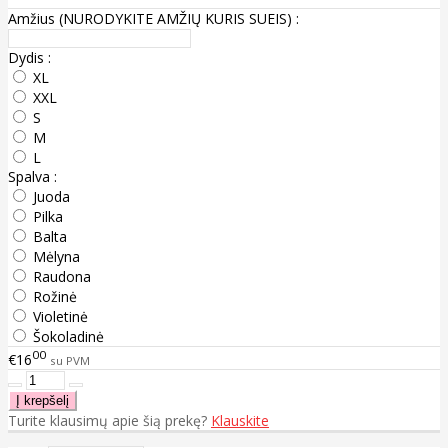
Amžius (NURODYKITE AMŽIŲ KURIS SUEIS) :
Dydis :
XL
XXL
S
M
L
Spalva :
Juoda
Pilka
Balta
Mėlyna
Raudona
Rožinė
Violetinė
Šokoladinė
00
€16
su PVM
Turite klausimų apie šią prekę?
Klauskite