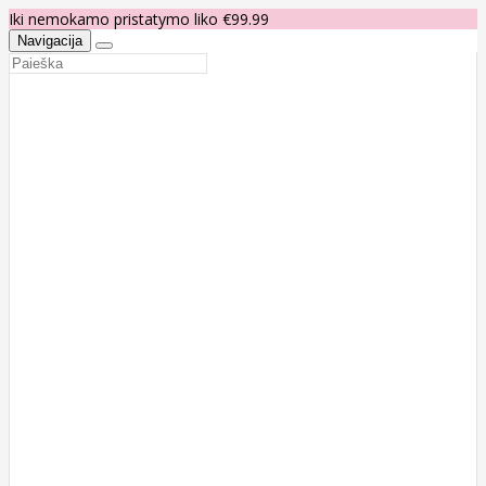
Iki nemokamo pristatymo liko €99.99
Navigacija