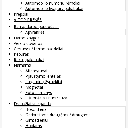
Automobilio numerių rėmeliai
Automobilio kvapai / pakabukai
Krepšiai
⭐️ TOP PREKĖS
Rankų darbo papuošalai
Apyrankės
Darbo knygos
Verslo dovanos
Gertuvės / termo puodeliai
Kepurės
Raktų pakabukai
Namams
Atidarytuvai
Pjaustymo lentelės
Lagaminų žymekliai
Magnetai
Foto akmenys
Dėlionės su nuotrauka
Drabužiai su spauda
Boso diena
Geriausioms draugėms / draugams
Gimtadieniui
Hobiams