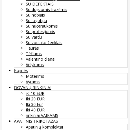
SU DEFEKTAIS
Su drąsiomis frazėmis
Su hobiais
Su logotipu
Su nuotraukomis
Su profesijomis
Su vardu
Su zodiako ženklais
Taurės
Tėčiams
Valentino dienai
Velykoms
Kojinės
Moterims
Vyrams
DOVANŲ RINKINIAI
iki 10 EUR
Iki 20 EUR
Iki 30 Eur
Iki 40 EUR
rinkiniai VAIKAMS
APATINIS TRIKOTAŽAS
Apatinių komplektai