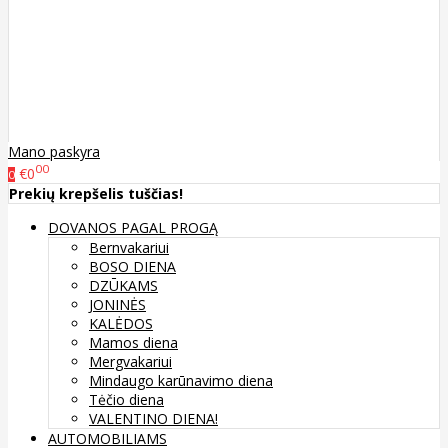
Mano paskyra
00
€0
0
Prekių krepšelis tuščias!
DOVANOS PAGAL PROGĄ
Bernvakariui
BOSO DIENA
DZŪKAMS
JONINĖS
KALĖDOS
Mamos diena
Mergvakariui
Mindaugo karūnavimo diena
Tėčio diena
VALENTINO DIENA!
AUTOMOBILIAMS