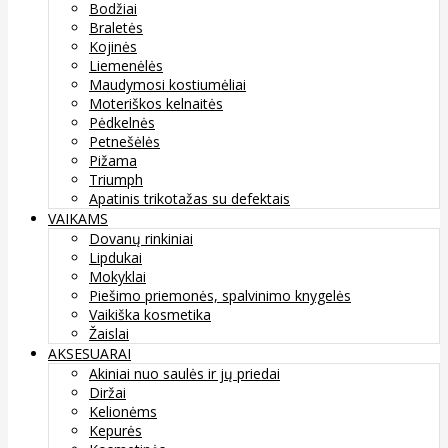
Bodžiai
Braletės
Kojinės
Liemenėlės
Maudymosi kostiumėliai
Moteriškos kelnaitės
Pėdkelnės
Petnešėlės
Pižama
Triumph
Apatinis trikotažas su defektais
VAIKAMS
Dovanų rinkiniai
Lipdukai
Mokyklai
Piešimo priemonės, spalvinimo knygelės
Vaikiška kosmetika
Žaislai
AKSESUARAI
Akiniai nuo saulės ir jų priedai
Diržai
Kelionėms
Kepurės