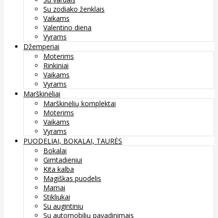
Su zodiako ženklais
Vaikams
Valentino diena
Vyrams
Džemperiai
Moterims
Rinkiniai
Vaikams
Vyrams
Marškinėliai
Marškinėlių komplektai
Moterims
Vaikams
Vyrams
PUODELIAI, BOKALAI, TAURĖS
Bokalai
Gimtadieniui
Kita kalba
Magiškas puodelis
Mamai
Stikliukai
Su augintiniu
Su automobilių pavadinimais