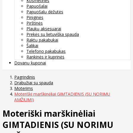
Kosmetinės
Papuošalai
Papuošalų dėžutės
Piniginės
Pirštinės
Plaukų aksesuarai
Prekės su lietuviška spauda
Raktų pakabukai
Šalikai
Telefono pakabukas
Rankinės ir kuprinės
Dovanų kuponai
Pagrindinis
Drabužiai su spauda
Moterims
Moteriški marškinėliai GIMTADIENIS (SU NORIMU
AMŽIUMI)
Moteriški marškinėliai
GIMTADIENIS (SU NORIMU