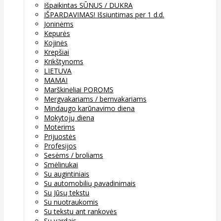
Išpaikintas SŪNUS / DUKRA
IŠPARDAVIMAS! Išsiuntimas per 1 d.d.
Joninėms
Kepurės
Kojinės
Krepšiai
Krikštynoms
LIETUVA
MAMAI
Marškinėliai POROMS
Mergvakariams / bernvakariams
Mindaugo karūnavimo diena
Mokytojų diena
Moterims
Prijuostės
Profesijos
Sesėms / broliams
Smėlinukai
Su augintiniais
Su automobilių pavadinimais
Su Jūsų tekstu
Su nuotraukomis
Su tekstu ant rankovės
Su vardais