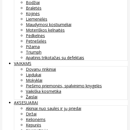
Bodžiai
Braletės
Kojinės
Liemenėlės
Maudymosi kostiumėliai
Moteriškos kelnaitės
Pėdkelnės
Petnešėlės
Pižama
Triumph
Apatinis trikotažas su defektais
VAIKAMS
Dovanų rinkiniai
Lipdukai
Mokyklai
Piešimo priemonės, spalvinimo knygelės
Vaikiška kosmetika
Žaislai
AKSESUARAI
Akiniai nuo saulės ir jų priedai
Diržai
Kelionėms
Kepurės