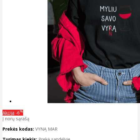
%
Akcija
-6
Į norų sąrašą
Prekės kodas:
VYNĄ MAR
Turimas kiekis:
Prekė sandėlyje