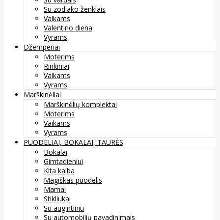
Su zodiako ženklais
Vaikams
Valentino diena
Vyrams
Džemperiai
Moterims
Rinkiniai
Vaikams
Vyrams
Marškinėliai
Marškinėlių komplektai
Moterims
Vaikams
Vyrams
PUODELIAI, BOKALAI, TAURĖS
Bokalai
Gimtadieniui
Kita kalba
Magiškas puodelis
Mamai
Stikliukai
Su augintiniu
Su automobilių pavadinimais