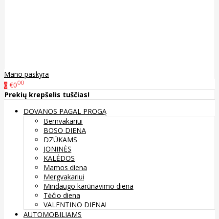
Mano paskyra
00
€0
0
Prekių krepšelis tuščias!
DOVANOS PAGAL PROGĄ
Bernvakariui
BOSO DIENA
DZŪKAMS
JONINĖS
KALĖDOS
Mamos diena
Mergvakariui
Mindaugo karūnavimo diena
Tėčio diena
VALENTINO DIENA!
AUTOMOBILIAMS