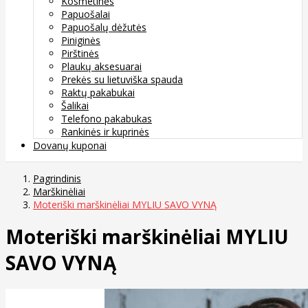
Kosmetinės
Papuošalai
Papuošalų dėžutės
Piniginės
Pirštinės
Plaukų aksesuarai
Prekės su lietuviška spauda
Raktų pakabukai
Šalikai
Telefono pakabukas
Rankinės ir kuprinės
Dovanų kuponai
Pagrindinis
Marškinėliai
Moteriški marškinėliai MYLIU SAVO VYNĄ
Moteriški marškinėliai MYLIU
SAVO VYNĄ