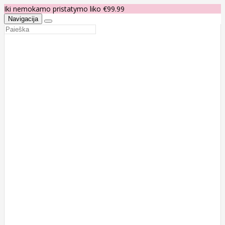
Iki nemokamo pristatymo liko €99.99
Navigacija