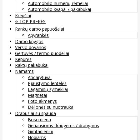
Automobilio numerių rėmeliai
Automobilio kvapai / pakabukai
Krepšiai
⭐️ TOP PREKĖS
Rankų darbo papuošalai
Apyrankės
Darbo knygos
Verslo dovanos
Gertuvės / termo puodeliai
Kepurės
Raktų pakabukai
Namams
Atidarytuvai
Pjaustymo lentelės
Lagaminų žymekliai
Magnetai
Foto akmenys
Dėlionės su nuotrauka
Drabužiai su spauda
Boso diena
Geriausioms draugėms / draugams
Gimtadieniui
Hobiams