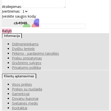
Atsiliepimas:
Įvertinimas:
Įveskite saugos kodą:
Rašyti
Informacija
Didmenininkams
Dydžių lentelė
Pirkimo - pardavimo taisyklės
Prekių pristatymas
Grąžinimo sąlygos
Privatumo politika
Klientų aptarnavimas
Visos prekės
Prekės su nuolaida
Gamintojai
Dovanų kuponai
Svetainės medis
Kontaktai