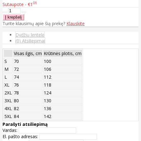
01
Sutaupote - €1
Turite klausimų apie šią prekę?
Klauskite
Dydžių lentelė
(0) Atsiliepimai
Visas ilgis, cm
Krūtinės plotis, cm
S
70
100
M
72
106
L
74
112
XL
76
118
2XL
78
124
3XL
80
130
4XL
82
136
5XL
84
142
Parašyti atsiliepimą
Vardas:
El. pašto adresas: