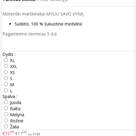
Moteriški marškinėliai MYLIU SAVO VYNĄ
Sudėtis: 100 % šukuotinė medvilnė
Pagaminimo terminas 5 d.d.
Dydis :
XL
XXL
XS
S
M
L
Spalva :
Juoda
Balta
Mėlyna
Rožinė
Žalia
99
00
€15
€17
su PVM