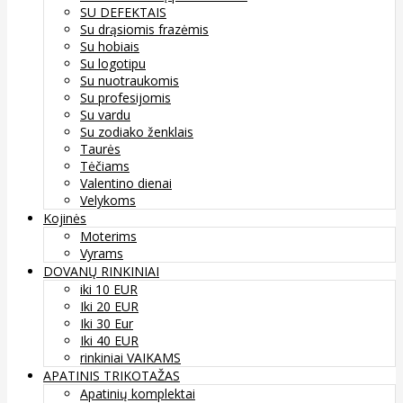
SU DEFEKTAIS
Su drąsiomis frazėmis
Su hobiais
Su logotipu
Su nuotraukomis
Su profesijomis
Su vardu
Su zodiako ženklais
Taurės
Tėčiams
Valentino dienai
Velykoms
Kojinės
Moterims
Vyrams
DOVANŲ RINKINIAI
iki 10 EUR
Iki 20 EUR
Iki 30 Eur
Iki 40 EUR
rinkiniai VAIKAMS
APATINIS TRIKOTAŽAS
Apatinių komplektai