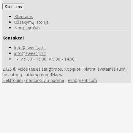
Klientams
Klientams
Užsakymų istorija
Norų sąrašas
Kontaktai
info@sweetgirl.lt
info@sweetgirl.lt
I - IV 9.00 - 16.00, V 9.00 - 14.00
2026 © Visos teisės saugomos. Kopijuoti, platinti svetainės turinį
be autorių sutikimo draudžiama.
Elektroninių parduotuvių nuoma
-
eshoprent.com