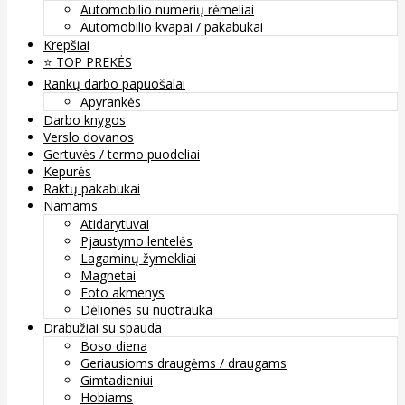
Automobilio numerių rėmeliai
Automobilio kvapai / pakabukai
Krepšiai
⭐️ TOP PREKĖS
Rankų darbo papuošalai
Apyrankės
Darbo knygos
Verslo dovanos
Gertuvės / termo puodeliai
Kepurės
Raktų pakabukai
Namams
Atidarytuvai
Pjaustymo lentelės
Lagaminų žymekliai
Magnetai
Foto akmenys
Dėlionės su nuotrauka
Drabužiai su spauda
Boso diena
Geriausioms draugėms / draugams
Gimtadieniui
Hobiams