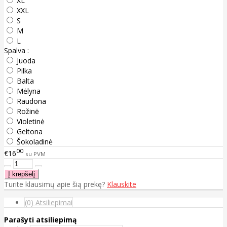
XL
XXL
S
M
L
Spalva :
Juoda
Pilka
Balta
Mėlyna
Raudona
Rožinė
Violetinė
Geltona
Šokoladinė
00
€16
su PVM
Turite klausimų apie šią prekę?
Klauskite
(0) Atsiliepimai
Parašyti atsiliepimą