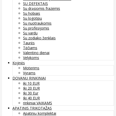
SU DEFEKTAIS
Su drąsiomis frazėmis
Su hobiais
Su logotipu
Su nuotraukomis
Su profesijomis
Su vardu
Su zodiako ženklais
Taurės
Tėčiams
Valentino dienai
Velykoms
Kojinės
Moterims
Vyrams
DOVANŲ RINKINIAI
iki 10 EUR
Iki 20 EUR
Iki 30 Eur
Iki 40 EUR
rinkiniai VAIKAMS
APATINIS TRIKOTAŽAS
Apatinių komplektai