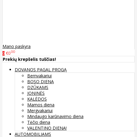
Mano paskyra
00
€0
0
Prekių krepšelis tuščias!
DOVANOS PAGAL PROGĄ
Bernvakariui
BOSO DIENA
DZŪKAMS
JONINĖS
KALĖDOS
Mamos diena
Mergvakariui
Mindaugo karūnavimo diena
Tėčio diena
VALENTINO DIENA!
AUTOMOBILIAMS