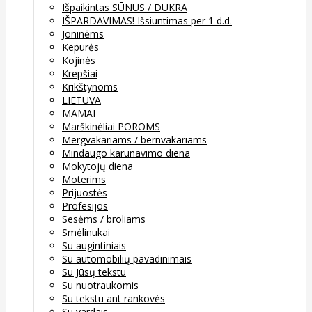
Išpaikintas SŪNUS / DUKRA
IŠPARDAVIMAS! Išsiuntimas per 1 d.d.
Joninėms
Kepurės
Kojinės
Krepšiai
Krikštynoms
LIETUVA
MAMAI
Marškinėliai POROMS
Mergvakariams / bernvakariams
Mindaugo karūnavimo diena
Mokytojų diena
Moterims
Prijuostės
Profesijos
Sesėms / broliams
Smėlinukai
Su augintiniais
Su automobilių pavadinimais
Su Jūsų tekstu
Su nuotraukomis
Su tekstu ant rankovės
Su vardais