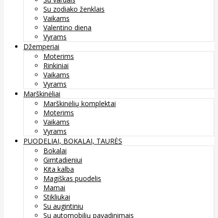
Su zodiako ženklais
Vaikams
Valentino diena
Vyrams
Džemperiai
Moterims
Rinkiniai
Vaikams
Vyrams
Marškinėliai
Marškinėlių komplektai
Moterims
Vaikams
Vyrams
PUODELIAI, BOKALAI, TAURĖS
Bokalai
Gimtadieniui
Kita kalba
Magiškas puodelis
Mamai
Stikliukai
Su augintiniu
Su automobilių pavadinimais