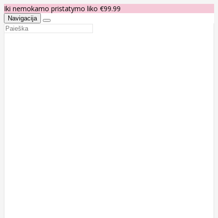
Iki nemokamo pristatymo liko €99.99
Navigacija