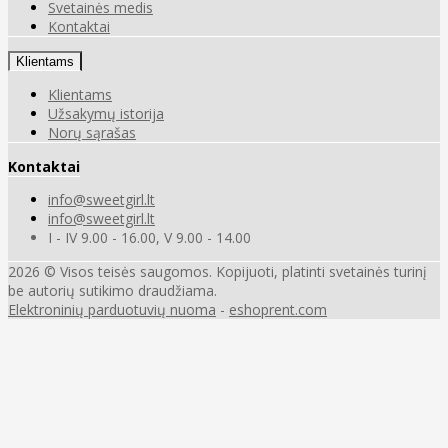
Svetainės medis
Kontaktai
Klientams
Klientams
Užsakymų istorija
Norų sąrašas
Kontaktai
info@sweetgirl.lt
info@sweetgirl.lt
I - IV 9.00 - 16.00, V 9.00 - 14.00
2026 © Visos teisės saugomos. Kopijuoti, platinti svetainės turinį
be autorių sutikimo draudžiama.
Elektroninių parduotuvių nuoma
-
eshoprent.com