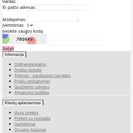
Vardas:
El. pašto adresas:
Atsiliepimas:
Įvertinimas:
Įveskite saugos kodą:
Rašyti
Informacija
Didmenininkams
Dydžių lentelė
Pirkimo - pardavimo taisyklės
Prekių pristatymas
Grąžinimo sąlygos
Privatumo politika
Klientų aptarnavimas
Visos prekės
Prekės su nuolaida
Gamintojai
Dovanų kuponai