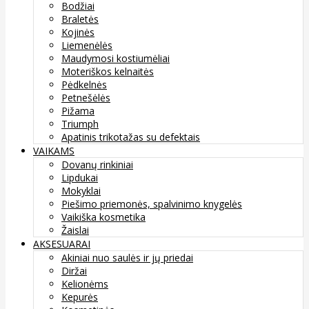
Bodžiai
Braletės
Kojinės
Liemenėlės
Maudymosi kostiumėliai
Moteriškos kelnaitės
Pėdkelnės
Petnešėlės
Pižama
Triumph
Apatinis trikotažas su defektais
VAIKAMS
Dovanų rinkiniai
Lipdukai
Mokyklai
Piešimo priemonės, spalvinimo knygelės
Vaikiška kosmetika
Žaislai
AKSESUARAI
Akiniai nuo saulės ir jų priedai
Diržai
Kelionėms
Kepurės