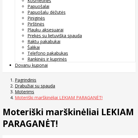
Kosmetinės
Papuošalai
Papuošalų dėžutės
Piniginės
Pirštinės
Plaukų aksesuarai
Prekės su lietuviška spauda
Raktų pakabukai
Šalikai
Telefono pakabukas
Rankinės ir kuprinės
Dovanų kuponai
Pagrindinis
Drabužiai su spauda
Moterims
Moteriški marškinėliai LEKIAM PARAGANĖT!
Moteriški marškinėliai LEKIAM
PARAGANĖT!