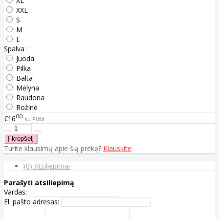
XL
XXL
S
M
L
Spalva :
Juoda
Pilka
Balta
Mėlyna
Raudona
Rožinė
00
€16
su PVM
Turite klausimų apie šią prekę?
Klauskite
(0) Atsiliepimai
Parašyti atsiliepimą
Vardas:
El. pašto adresas: