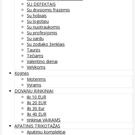
SU DEFEKTAIS
Su drąsiomis frazėmis
Su hobiais
Su logotipu
Su nuotraukomis
Su profesijomis
Su vardu
Su zodiako ženklais
Taurės
Tėčiams
Valentino dienai
Velykoms
Kojinės
Moterims
Vyrams
DOVANŲ RINKINIAI
iki 10 EUR
Iki 20 EUR
Iki 30 Eur
Iki 40 EUR
rinkiniai VAIKAMS
APATINIS TRIKOTAŽAS
Apatinių komplektai