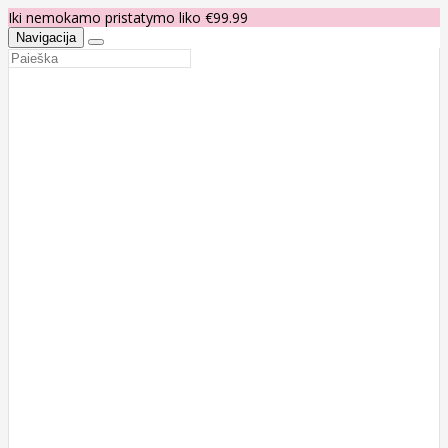
Iki nemokamo pristatymo liko €99.99
Navigacija