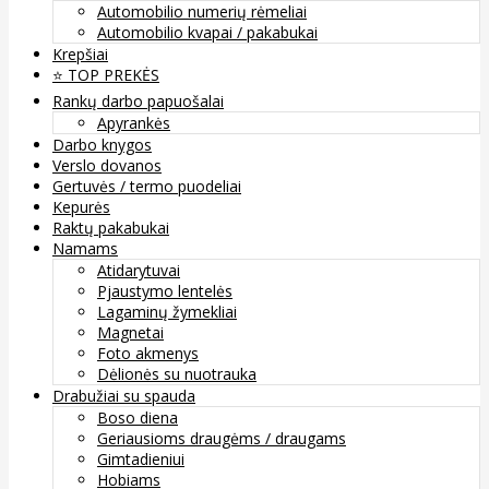
Automobilio numerių rėmeliai
Automobilio kvapai / pakabukai
Krepšiai
⭐️ TOP PREKĖS
Rankų darbo papuošalai
Apyrankės
Darbo knygos
Verslo dovanos
Gertuvės / termo puodeliai
Kepurės
Raktų pakabukai
Namams
Atidarytuvai
Pjaustymo lentelės
Lagaminų žymekliai
Magnetai
Foto akmenys
Dėlionės su nuotrauka
Drabužiai su spauda
Boso diena
Geriausioms draugėms / draugams
Gimtadieniui
Hobiams