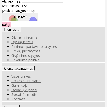
Atsiliepimas:
Įvertinimas:
Įveskite saugos kodą:
Rašyti
Informacija
Didmenininkams
Dydžių lentelė
Pirkimo - pardavimo taisyklės
Prekių pristatymas
Grąžinimo sąlygos
Privatumo politika
Klientų aptarnavimas
Visos prekės
Prekės su nuolaida
Gamintojai
Dovanų kuponai
Svetainės medis
Kontaktai