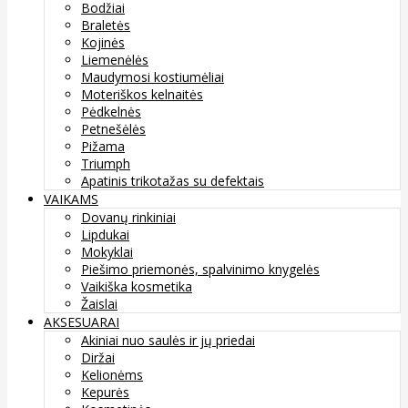
Bodžiai
Braletės
Kojinės
Liemenėlės
Maudymosi kostiumėliai
Moteriškos kelnaitės
Pėdkelnės
Petnešėlės
Pižama
Triumph
Apatinis trikotažas su defektais
VAIKAMS
Dovanų rinkiniai
Lipdukai
Mokyklai
Piešimo priemonės, spalvinimo knygelės
Vaikiška kosmetika
Žaislai
AKSESUARAI
Akiniai nuo saulės ir jų priedai
Diržai
Kelionėms
Kepurės