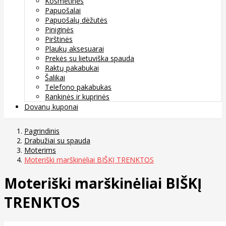
Kosmetinės
Papuošalai
Papuošalų dėžutės
Piniginės
Pirštinės
Plaukų aksesuarai
Prekės su lietuviška spauda
Raktų pakabukai
Šalikai
Telefono pakabukas
Rankinės ir kuprinės
Dovanų kuponai
Pagrindinis
Drabužiai su spauda
Moterims
Moteriški marškinėliai BIŠKĮ TRENKTOS
Moteriški marškinėliai BIŠKĮ
TRENKTOS