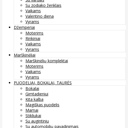
Su zodiako ženklais
Vaikams
Valentino diena
Vyrams
Džemperiai
Moterims
Rinkiniai
Vaikams
Vyrams
Marškinėliai
Marškinėlių komplektai
Moterims
Vaikams
Vyrams
PUODELIAI, BOKALAI, TAURĖS
Bokalai
Gimtadieniui
Kita kalba
Magiškas puodelis
Mamai
Stikliukai
Su augintiniu
Su automobilių pavadinimais