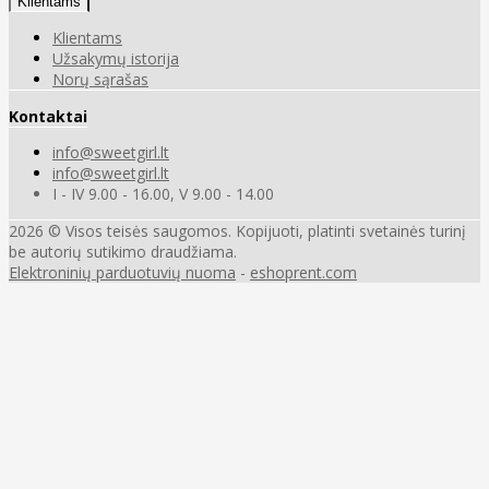
Klientams
Klientams
Užsakymų istorija
Norų sąrašas
Kontaktai
info@sweetgirl.lt
info@sweetgirl.lt
I - IV 9.00 - 16.00, V 9.00 - 14.00
2026 © Visos teisės saugomos. Kopijuoti, platinti svetainės turinį
be autorių sutikimo draudžiama.
Elektroninių parduotuvių nuoma
-
eshoprent.com