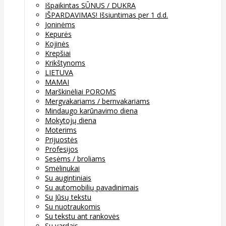
Išpaikintas SŪNUS / DUKRA
IŠPARDAVIMAS! Išsiuntimas per 1 d.d.
Joninėms
Kepurės
Kojinės
Krepšiai
Krikštynoms
LIETUVA
MAMAI
Marškinėliai POROMS
Mergvakariams / bernvakariams
Mindaugo karūnavimo diena
Mokytojų diena
Moterims
Prijuostės
Profesijos
Sesėms / broliams
Smėlinukai
Su augintiniais
Su automobilių pavadinimais
Su Jūsų tekstu
Su nuotraukomis
Su tekstu ant rankovės
Su vardais