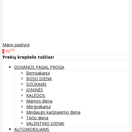
Mano paskyra
00
€0
0
Prekių krepšelis tuščias!
DOVANOS PAGAL PROGĄ
Bernvakariui
BOSO DIENA
DZŪKAMS
JONINĖS
KALĖDOS
Mamos diena
Mergvakariui
Mindaugo karūnavimo diena
Tėčio diena
VALENTINO DIENA!
AUTOMOBILIAMS