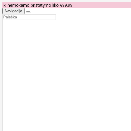
Iki nemokamo pristatymo liko €99.99
Navigacija