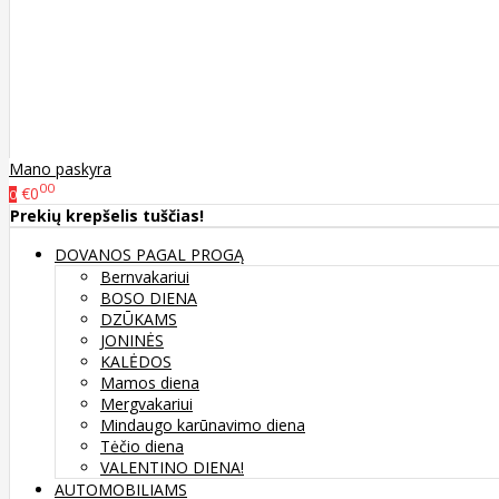
Mano paskyra
00
€0
0
Prekių krepšelis tuščias!
DOVANOS PAGAL PROGĄ
Bernvakariui
BOSO DIENA
DZŪKAMS
JONINĖS
KALĖDOS
Mamos diena
Mergvakariui
Mindaugo karūnavimo diena
Tėčio diena
VALENTINO DIENA!
AUTOMOBILIAMS