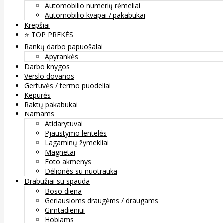
Automobilio numerių rėmeliai
Automobilio kvapai / pakabukai
Krepšiai
⭐️ TOP PREKĖS
Rankų darbo papuošalai
Apyrankės
Darbo knygos
Verslo dovanos
Gertuvės / termo puodeliai
Kepurės
Raktų pakabukai
Namams
Atidarytuvai
Pjaustymo lentelės
Lagaminų žymekliai
Magnetai
Foto akmenys
Dėlionės su nuotrauka
Drabužiai su spauda
Boso diena
Geriausioms draugėms / draugams
Gimtadieniui
Hobiams