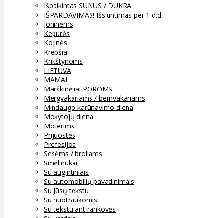
Išpaikintas SŪNUS / DUKRA
IŠPARDAVIMAS! Išsiuntimas per 1 d.d.
Joninėms
Kepurės
Kojinės
Krepšiai
Krikštynoms
LIETUVA
MAMAI
Marškinėliai POROMS
Mergvakariams / bernvakariams
Mindaugo karūnavimo diena
Mokytojų diena
Moterims
Prijuostės
Profesijos
Sesėms / broliams
Smėlinukai
Su augintiniais
Su automobilių pavadinimais
Su Jūsų tekstu
Su nuotraukomis
Su tekstu ant rankovės