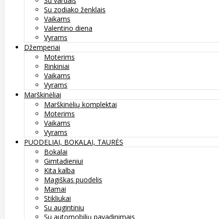
Su vardais
Su zodiako ženklais
Vaikams
Valentino diena
Vyrams
Džemperiai
Moterims
Rinkiniai
Vaikams
Vyrams
Marškinėliai
Marškinėlių komplektai
Moterims
Vaikams
Vyrams
PUODELIAI, BOKALAI, TAURĖS
Bokalai
Gimtadieniui
Kita kalba
Magiškas puodelis
Mamai
Stikliukai
Su augintiniu
Su automobilių pavadinimais