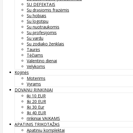
SU DEFEKTAIS
Su drąsiomis frazėmis
Su hobiais
Su logotipu
Su nuotraukomis
Su profesijomis
Su vardu
Su zodiako ženklais
Taurės
Tėčiams
Valentino dienai
Velykoms
Kojinės
Moterims
Vyrams
DOVANŲ RINKINIAI
iki 10 EUR
Iki 20 EUR
Iki 30 Eur
Iki 40 EUR
rinkiniai VAIKAMS
APATINIS TRIKOTAŽAS
Apatinių komplektai