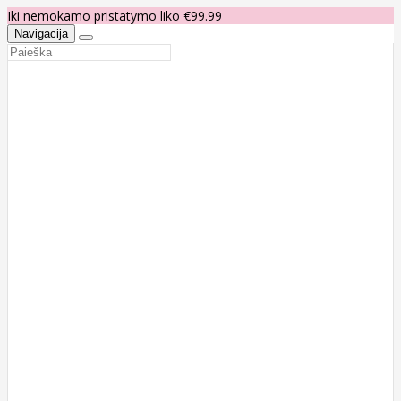
Iki nemokamo pristatymo liko €99.99
Navigacija