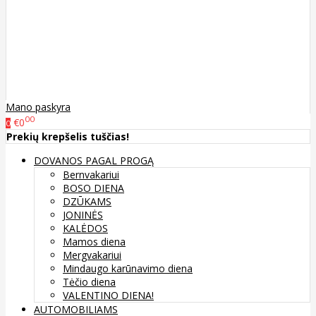
Mano paskyra
00
€0
0
Prekių krepšelis tuščias!
DOVANOS PAGAL PROGĄ
Bernvakariui
BOSO DIENA
DZŪKAMS
JONINĖS
KALĖDOS
Mamos diena
Mergvakariui
Mindaugo karūnavimo diena
Tėčio diena
VALENTINO DIENA!
AUTOMOBILIAMS