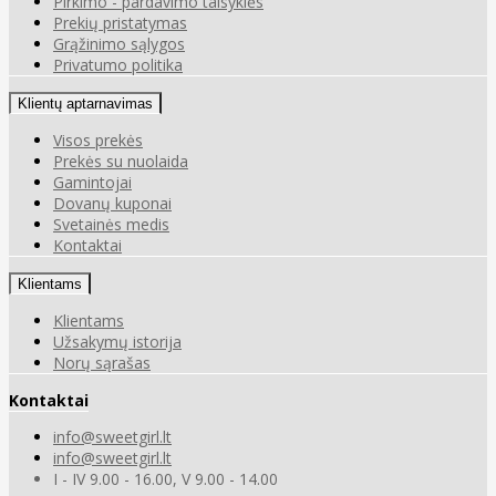
Pirkimo - pardavimo taisyklės
Prekių pristatymas
Grąžinimo sąlygos
Privatumo politika
Klientų aptarnavimas
Visos prekės
Prekės su nuolaida
Gamintojai
Dovanų kuponai
Svetainės medis
Kontaktai
Klientams
Klientams
Užsakymų istorija
Norų sąrašas
Kontaktai
info@sweetgirl.lt
info@sweetgirl.lt
I - IV 9.00 - 16.00, V 9.00 - 14.00