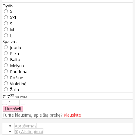
Dydis :
XL
XXL
S
M
L
Spalva :
Juoda
Pilka
Balta
Mėlyna
Raudona
Rožinė
Violetinė
Žalia
00
€17
su PVM
Turite klausimų apie šią prekę?
Klauskite
Aprašymas
(0) Atsiliepimai