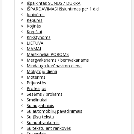
Išpaikintas SŪNUS / DUKRA
IŠPARDAVIMAS! Išsiuntimas per 1 d.d.
Joninėms
Kepurės
Kojinės
Krepšiai
Krikštynoms
LIETUVA
MAMAI
Marškinėliai POROMS
Mergvakariams / bernvakariams
Mindaugo karūnavimo diena
Mokytojų diena
Moterims
Prijuostės
Profesijos
Sesėms / broliams
Smėlinukai
Su augintiniais
Su automobilių pavadinimais
Su Jūsų tekstu
Su nuotraukomis
Su tekstu ant rankovės
Su vardais