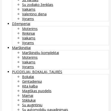
Su zodiako ženklais
Vaikams
Valentino diena
Vyrams
Džemperiai
Moterims
Rinkiniai
Vaikams
Vyrams
Marškinėliai
Marškinėlių komplektai
Moterims
Vaikams
Vyrams
PUODELIAI, BOKALAI, TAURĖS
Bokalai
Gimtadieniui
Kita kalba
Magiškas puodelis
Mamai
Stikliukai
Su augintiniu
Su automobilių pavadinimais