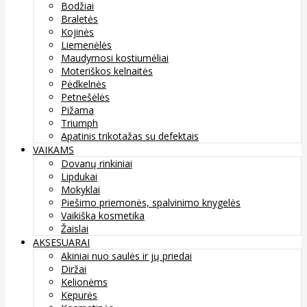
Bodžiai
Braletės
Kojinės
Liemenėlės
Maudymosi kostiumėliai
Moteriškos kelnaitės
Pėdkelnės
Petnešėlės
Pižama
Triumph
Apatinis trikotažas su defektais
VAIKAMS
Dovanų rinkiniai
Lipdukai
Mokyklai
Piešimo priemonės, spalvinimo knygelės
Vaikiška kosmetika
Žaislai
AKSESUARAI
Akiniai nuo saulės ir jų priedai
Diržai
Kelionėms
Kepurės