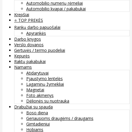
Automobilio numerių rėmeliai
Automobilio kvapai / pakabukai
Krepšiai
⭐️ TOP PREKĖS
Rankų darbo papuošalai
Apyrankės
Darbo knygos
Verslo dovanos
Gertuvės / termo puodeliai
Kepurės
Raktų pakabukai
Namams
Atidarytuvai
Pjaustymo lentelės
Lagaminų žymekliai
Magnetai
Foto akmenys
Dėlionės su nuotrauka
Drabužiai su spauda
Boso diena
Geriausioms draugėms / draugams
Gimtadieniui
Hobiams