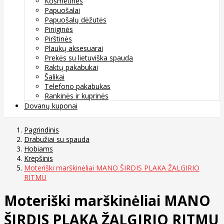
Kosmetinės
Papuošalai
Papuošalų dėžutės
Piniginės
Pirštinės
Plaukų aksesuarai
Prekės su lietuviška spauda
Raktų pakabukai
Šalikai
Telefono pakabukas
Rankinės ir kuprinės
Dovanų kuponai
Pagrindinis
Drabužiai su spauda
Hobiams
Krepšinis
Moteriški marškinėliai MANO ŠIRDIS PLAKA ŽALGIRIO
RITMU
Moteriški marškinėliai MANO
ŠIRDIS PLAKA ŽALGIRIO RITMU