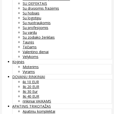
SU DEFEKTAIS
Su drąsiomis frazėmis
Su hobiais
Su logotipu
Su nuotraukomis
Su profesijomis
Su vardu
Su zodiako ženklais
Taurės
Tėčiams
Valentino dienai
Velykoms
Kojinės
Moterims
Vyrams
DOVANŲ RINKINIAI
iki 10 EUR
Iki 20 EUR
Iki 30 Eur
Iki 40 EUR
rinkiniai VAIKAMS
APATINIS TRIKOTAŽAS
Apatinių komplektai