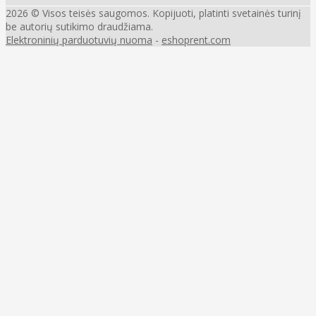
2026 © Visos teisės saugomos. Kopijuoti, platinti svetainės turinį
be autorių sutikimo draudžiama.
Elektroninių parduotuvių nuoma
-
eshoprent.com