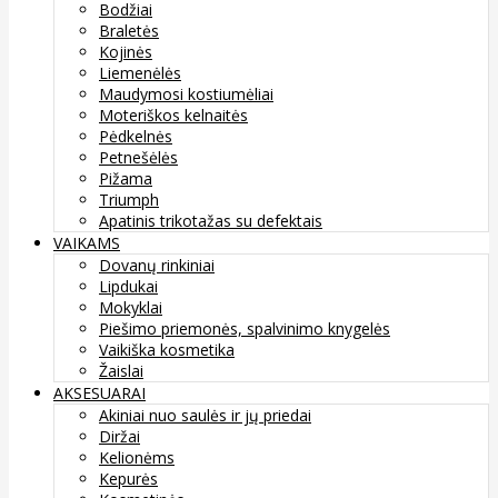
Bodžiai
Braletės
Kojinės
Liemenėlės
Maudymosi kostiumėliai
Moteriškos kelnaitės
Pėdkelnės
Petnešėlės
Pižama
Triumph
Apatinis trikotažas su defektais
VAIKAMS
Dovanų rinkiniai
Lipdukai
Mokyklai
Piešimo priemonės, spalvinimo knygelės
Vaikiška kosmetika
Žaislai
AKSESUARAI
Akiniai nuo saulės ir jų priedai
Diržai
Kelionėms
Kepurės