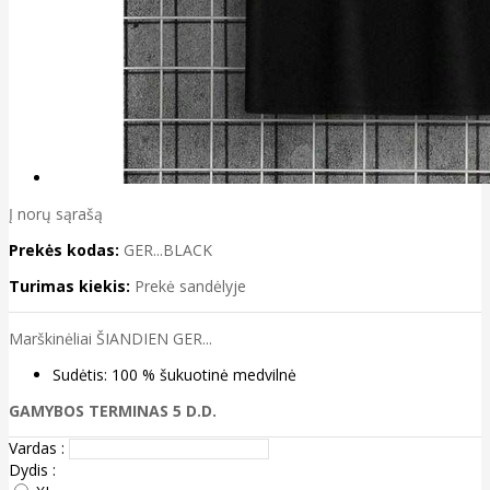
Į norų sąrašą
Prekės kodas:
GER...BLACK
Turimas kiekis:
Prekė sandėlyje
Marškinėliai ŠIANDIEN GER...
Sudėtis: 100 % šukuotinė medvilnė
GAMYBOS TERMINAS 5 D.D.
Vardas :
Dydis :