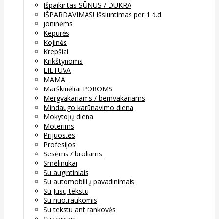
Išpaikintas SŪNUS / DUKRA
IŠPARDAVIMAS! Išsiuntimas per 1 d.d.
Joninėms
Kepurės
Kojinės
Krepšiai
Krikštynoms
LIETUVA
MAMAI
Marškinėliai POROMS
Mergvakariams / bernvakariams
Mindaugo karūnavimo diena
Mokytojų diena
Moterims
Prijuostės
Profesijos
Sesėms / broliams
Smėlinukai
Su augintiniais
Su automobilių pavadinimais
Su Jūsų tekstu
Su nuotraukomis
Su tekstu ant rankovės
Su vardais