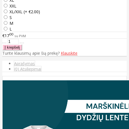
XL
XXL
XL/XXL (+ €2.00)
S
M
L
00
€17
su PVM
Turite klausimų apie šią prekę?
Klauskite
Aprašymas
(0) Atsiliepimai