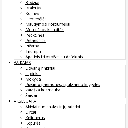
Bodžiai
Braletės
Kojinės
Liemenėlės
Maudymosi kostiumėliai
Moteriškos kelnaitės
Pėdkelnės
Petnešėlės
Pižama
Triumph
Apatinis trikotažas su defektais
VAIKAMS
Dovanų rinkiniai
Lipdukai
Mokyklai
Piešimo priemonės, spalvinimo knygelės
Vaikiška kosmetika
Žaislai
AKSESUARAI
Akiniai nuo saulės ir jų priedai
Diržai
Kelionėms
Kepurės