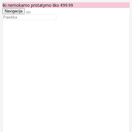
Iki nemokamo pristatymo liko €99.99
Navigacija