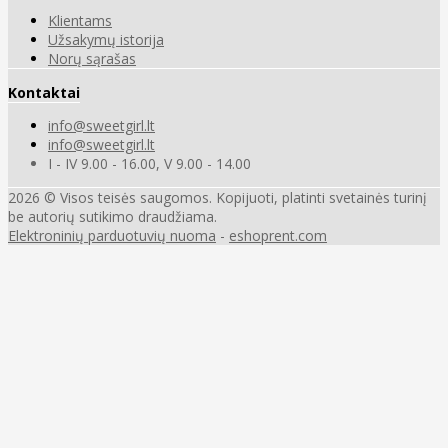
Klientams
Užsakymų istorija
Norų sąrašas
Kontaktai
info@sweetgirl.lt
info@sweetgirl.lt
I - IV 9.00 - 16.00, V 9.00 - 14.00
2026 © Visos teisės saugomos. Kopijuoti, platinti svetainės turinį
be autorių sutikimo draudžiama.
Elektroninių parduotuvių nuoma
-
eshoprent.com