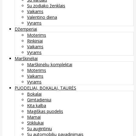
Su zodiako ženklais
Vaikams
Valentino diena
Vyrams
Džemperiai
Moterims
Rinkiniai
Vaikams
Vyrams
Marškinėliai
Marškinėlių komplektai
Moterims
Vaikams
Vyrams
PUODELIAI, BOKALAI, TAURĖS
Bokalai
Gimtadieniui
Kita kalba
Magiškas puodelis
Mamai
Stikliukai
Su augintiniu
Su automobilių pavadinimais