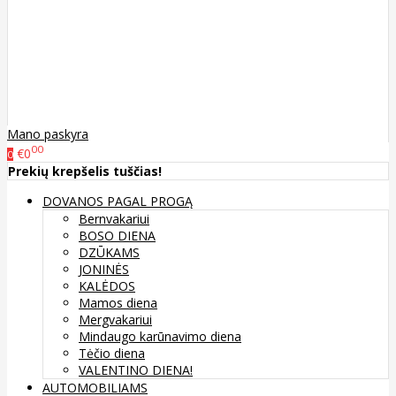
Mano paskyra
00
€0
0
Prekių krepšelis tuščias!
DOVANOS PAGAL PROGĄ
Bernvakariui
BOSO DIENA
DZŪKAMS
JONINĖS
KALĖDOS
Mamos diena
Mergvakariui
Mindaugo karūnavimo diena
Tėčio diena
VALENTINO DIENA!
AUTOMOBILIAMS