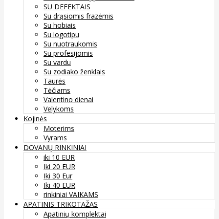
SU DEFEKTAIS
Su drąsiomis frazėmis
Su hobiais
Su logotipu
Su nuotraukomis
Su profesijomis
Su vardu
Su zodiako ženklais
Taurės
Tėčiams
Valentino dienai
Velykoms
Kojinės
Moterims
Vyrams
DOVANŲ RINKINIAI
iki 10 EUR
Iki 20 EUR
Iki 30 Eur
Iki 40 EUR
rinkiniai VAIKAMS
APATINIS TRIKOTAŽAS
Apatinių komplektai