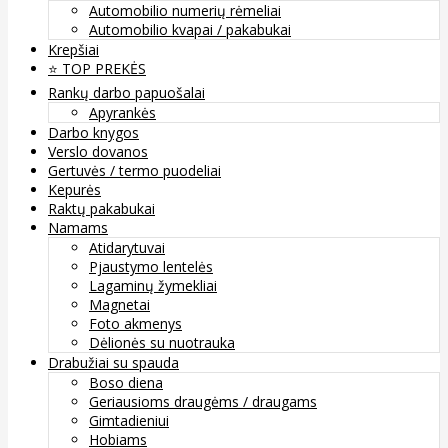
Automobilio numerių rėmeliai
Automobilio kvapai / pakabukai
Krepšiai
⭐️ TOP PREKĖS
Rankų darbo papuošalai
Apyrankės
Darbo knygos
Verslo dovanos
Gertuvės / termo puodeliai
Kepurės
Raktų pakabukai
Namams
Atidarytuvai
Pjaustymo lentelės
Lagaminų žymekliai
Magnetai
Foto akmenys
Dėlionės su nuotrauka
Drabužiai su spauda
Boso diena
Geriausioms draugėms / draugams
Gimtadieniui
Hobiams