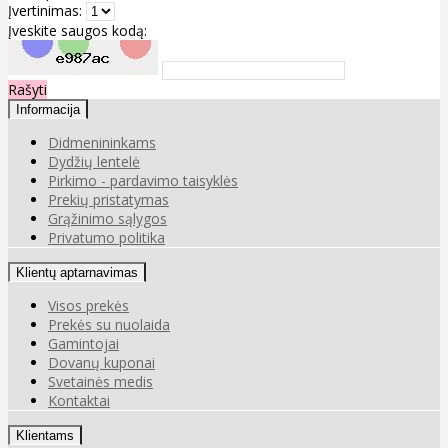
Įvertinimas:
Įveskite saugos kodą:
Rašyti
Informacija
Didmenininkams
Dydžių lentelė
Pirkimo - pardavimo taisyklės
Prekių pristatymas
Grąžinimo sąlygos
Privatumo politika
Klientų aptarnavimas
Visos prekės
Prekės su nuolaida
Gamintojai
Dovanų kuponai
Svetainės medis
Kontaktai
Klientams