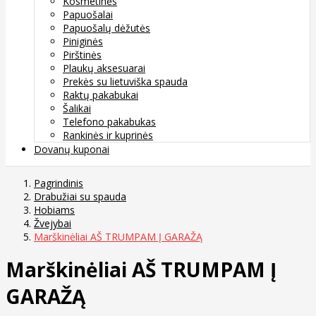
Kosmetinės
Papuošalai
Papuošalų dėžutės
Piniginės
Pirštinės
Plaukų aksesuarai
Prekės su lietuviška spauda
Raktų pakabukai
Šalikai
Telefono pakabukas
Rankinės ir kuprinės
Dovanų kuponai
Pagrindinis
Drabužiai su spauda
Hobiams
Žvejybai
Marškinėliai AŠ TRUMPAM Į GARAŽĄ
Marškinėliai AŠ TRUMPAM Į
GARAŽĄ