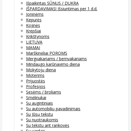
Išpaikintas SŪNUS / DUKRA
IŠPARDAVIMAS! Išsiuntimas per 1 d.d.
Joninėms
Kepurės
Kojinės
Krepšiai
Krikštynoms
LIETUVA
MAMAI
Marškinėliai POROMS
Mergvakariams / bernvakariams
Mindaugo karūnavimo diena
Mokytojų diena
Moterims
Prijuostės
Profesijos
Sesėms / broliams
Smėlinukai
Su augintiniais
Su automobilių pavadinimais
Su Jūsų tekstu
Su nuotraukomis
Su tekstu ant rankovės
Su vardais