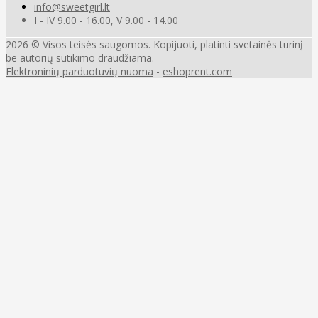
info@sweetgirl.lt
I - IV 9.00 - 16.00, V 9.00 - 14.00
2026 © Visos teisės saugomos. Kopijuoti, platinti svetainės turinį
be autorių sutikimo draudžiama.
Elektroninių parduotuvių nuoma
-
eshoprent.com