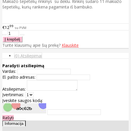
Makiažo šepetėlių rinkinys su dėklu. Rinkinį sudaro 11 makiažo
šepetėlių, kurių rankena pagaminta iš bambuko.
99
€12
su PVM
Turite klausimų apie šią prekę?
Klauskite
(0) Atsiliepimai
Parašyti atsiliepimą
Vardas:
El. pašto adresas:
Atsiliepimas:
Įvertinimas:
Įveskite saugos kodą:
Rašyti
Informacija