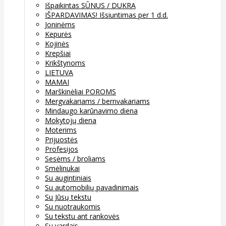
Išpaikintas SŪNUS / DUKRA
IŠPARDAVIMAS! Išsiuntimas per 1 d.d.
Joninėms
Kepurės
Kojinės
Krepšiai
Krikštynoms
LIETUVA
MAMAI
Marškinėliai POROMS
Mergvakariams / bernvakariams
Mindaugo karūnavimo diena
Mokytojų diena
Moterims
Prijuostės
Profesijos
Sesėms / broliams
Smėlinukai
Su augintiniais
Su automobilių pavadinimais
Su Jūsų tekstu
Su nuotraukomis
Su tekstu ant rankovės
Su vardais