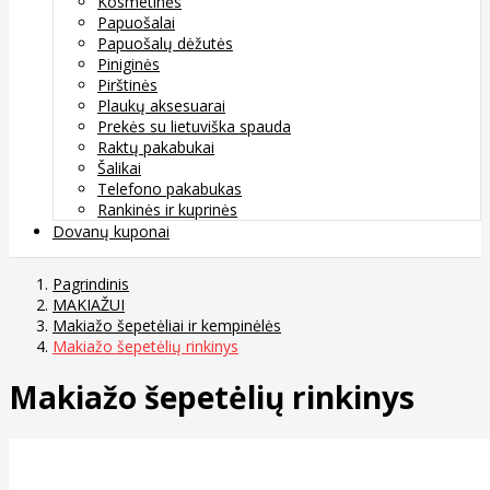
Kosmetinės
Papuošalai
Papuošalų dėžutės
Piniginės
Pirštinės
Plaukų aksesuarai
Prekės su lietuviška spauda
Raktų pakabukai
Šalikai
Telefono pakabukas
Rankinės ir kuprinės
Dovanų kuponai
Pagrindinis
MAKIAŽUI
Makiažo šepetėliai ir kempinėlės
Makiažo šepetėlių rinkinys
Makiažo šepetėlių rinkinys