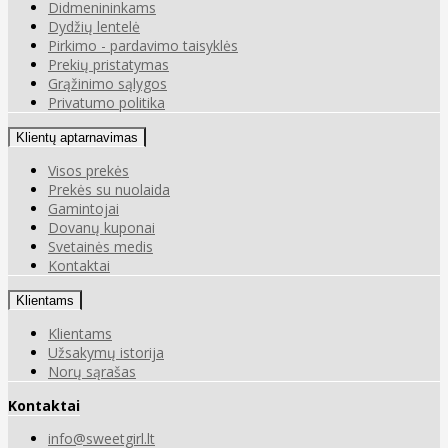
Didmenininkams
Dydžių lentelė
Pirkimo - pardavimo taisyklės
Prekių pristatymas
Grąžinimo sąlygos
Privatumo politika
Klientų aptarnavimas
Visos prekės
Prekės su nuolaida
Gamintojai
Dovanų kuponai
Svetainės medis
Kontaktai
Klientams
Klientams
Užsakymų istorija
Norų sąrašas
Kontaktai
info@sweetgirl.lt