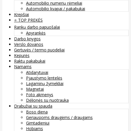
Automobilio numerių rėmeliai
Automobilio kvapai / pakabukai
Krepšiai
⭐️ TOP PREKĖS
Rankų darbo papuošalai
Apyrankės
Darbo knygos
Verslo dovanos
Gertuvės / termo puodeliai
Kepurės
Raktų pakabukai
Namams
Atidarytuvai
Pjaustymo lentelės
Lagaminų žymekliai
Magnetai
Foto akmenys
Dėlionės su nuotrauka
Drabužiai su spauda
Boso diena
Geriausioms draugėms / draugams
Gimtadieniui
Hobiams