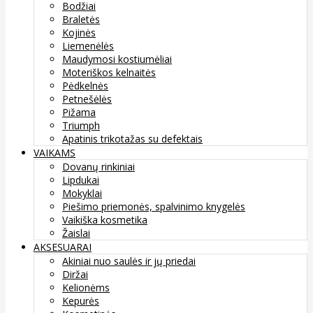
Bodžiai
Braletės
Kojinės
Liemenėlės
Maudymosi kostiumėliai
Moteriškos kelnaitės
Pėdkelnės
Petnešėlės
Pižama
Triumph
Apatinis trikotažas su defektais
VAIKAMS
Dovanų rinkiniai
Lipdukai
Mokyklai
Piešimo priemonės, spalvinimo knygelės
Vaikiška kosmetika
Žaislai
AKSESUARAI
Akiniai nuo saulės ir jų priedai
Diržai
Kelionėms
Kepurės