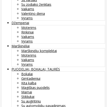
Su zodiako ženklais
Vaikams
Valentino diena
Vyrams
Džemperiai
Moterims
Rinkiniai
Vaikams
Vyrams
Marškinėliai
Marškinėlių komplektai
Moterims
Vaikams
Vyrams
PUODELIAI, BOKALAI, TAURĖS
Bokalai
Gimtadieniui
Kita kalba
Magiškas puodelis
Mamai
Stikliukai
Su augintiniu
Su automobilių pavadinimais