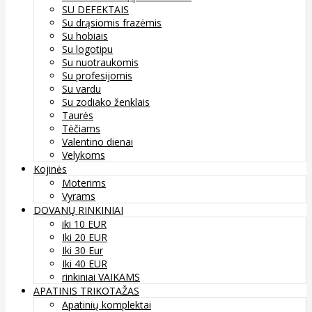
SU DEFEKTAIS
Su drąsiomis frazėmis
Su hobiais
Su logotipu
Su nuotraukomis
Su profesijomis
Su vardu
Su zodiako ženklais
Taurės
Tėčiams
Valentino dienai
Velykoms
Kojinės
Moterims
Vyrams
DOVANŲ RINKINIAI
iki 10 EUR
Iki 20 EUR
Iki 30 Eur
Iki 40 EUR
rinkiniai VAIKAMS
APATINIS TRIKOTAŽAS
Apatinių komplektai