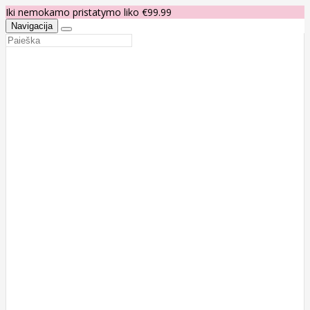
Iki nemokamo pristatymo liko €99.99
Navigacija