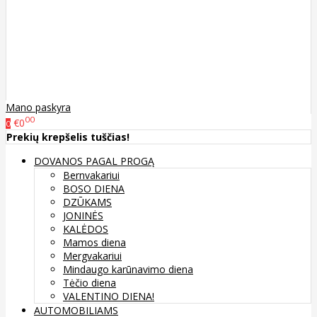
Mano paskyra
00
€0
0
Prekių krepšelis tuščias!
DOVANOS PAGAL PROGĄ
Bernvakariui
BOSO DIENA
DZŪKAMS
JONINĖS
KALĖDOS
Mamos diena
Mergvakariui
Mindaugo karūnavimo diena
Tėčio diena
VALENTINO DIENA!
AUTOMOBILIAMS