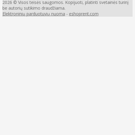
2026 © Visos teisės saugomos. Kopijuoti, platinti svetainės turinį
be autorių sutikimo draudžiama.
Elektroninių parduotuvių nuoma
-
eshoprent.com