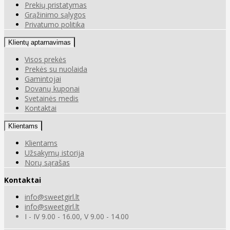
Prekių pristatymas
Grąžinimo sąlygos
Privatumo politika
Klientų aptarnavimas
Visos prekės
Prekės su nuolaida
Gamintojai
Dovanų kuponai
Svetainės medis
Kontaktai
Klientams
Klientams
Užsakymų istorija
Norų sąrašas
Kontaktai
info@sweetgirl.lt
info@sweetgirl.lt
I - IV 9.00 - 16.00, V 9.00 - 14.00