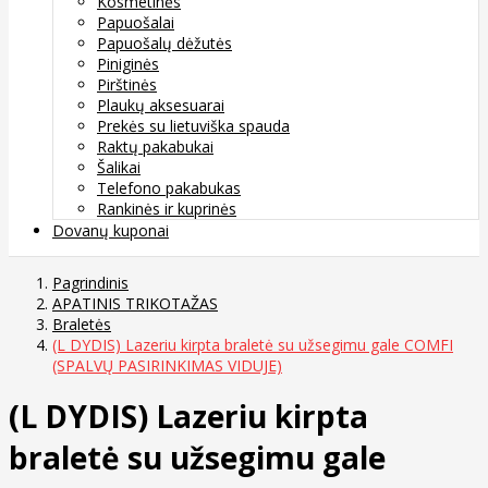
Kosmetinės
Papuošalai
Papuošalų dėžutės
Piniginės
Pirštinės
Plaukų aksesuarai
Prekės su lietuviška spauda
Raktų pakabukai
Šalikai
Telefono pakabukas
Rankinės ir kuprinės
Dovanų kuponai
Pagrindinis
APATINIS TRIKOTAŽAS
Braletės
(L DYDIS) Lazeriu kirpta braletė su užsegimu gale COMFI
(SPALVŲ PASIRINKIMAS VIDUJE)
(L DYDIS) Lazeriu kirpta
braletė su užsegimu gale