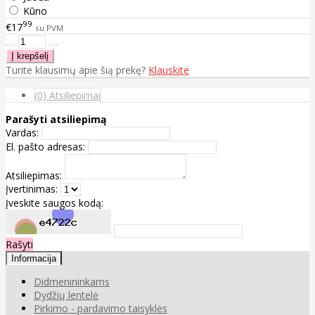
Kūno
99
€17
su PVM
Turite klausimų apie šią prekę?
Klauskite
(0) Atsiliepimai
Parašyti atsiliepimą
Vardas:
El. pašto adresas:
Atsiliepimas:
Įvertinimas:
Įveskite saugos kodą:
Rašyti
Informacija
Didmenininkams
Dydžių lentelė
Pirkimo - pardavimo taisyklės