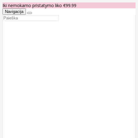
Iki nemokamo pristatymo liko €99.99
Navigacija