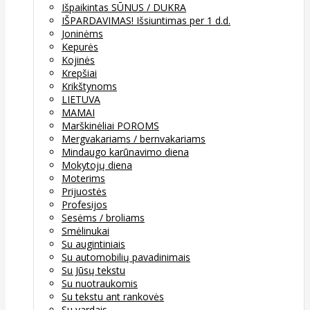
Išpaikintas SŪNUS / DUKRA
IŠPARDAVIMAS! Išsiuntimas per 1 d.d.
Joninėms
Kepurės
Kojinės
Krepšiai
Krikštynoms
LIETUVA
MAMAI
Marškinėliai POROMS
Mergvakariams / bernvakariams
Mindaugo karūnavimo diena
Mokytojų diena
Moterims
Prijuostės
Profesijos
Sesėms / broliams
Smėlinukai
Su augintiniais
Su automobilių pavadinimais
Su Jūsų tekstu
Su nuotraukomis
Su tekstu ant rankovės
Su vardais