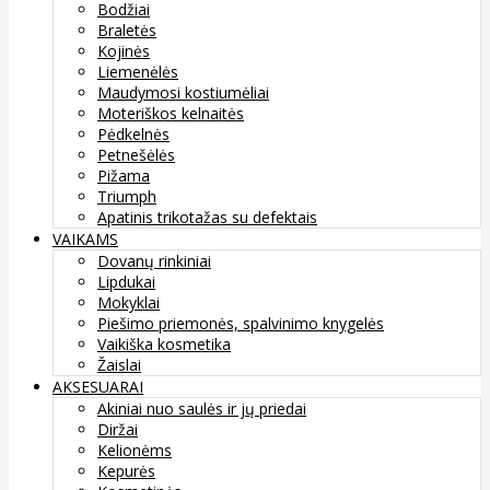
Bodžiai
Braletės
Kojinės
Liemenėlės
Maudymosi kostiumėliai
Moteriškos kelnaitės
Pėdkelnės
Petnešėlės
Pižama
Triumph
Apatinis trikotažas su defektais
VAIKAMS
Dovanų rinkiniai
Lipdukai
Mokyklai
Piešimo priemonės, spalvinimo knygelės
Vaikiška kosmetika
Žaislai
AKSESUARAI
Akiniai nuo saulės ir jų priedai
Diržai
Kelionėms
Kepurės