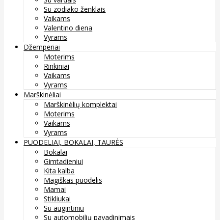
Su zodiako ženklais
Vaikams
Valentino diena
Vyrams
Džemperiai
Moterims
Rinkiniai
Vaikams
Vyrams
Marškinėliai
Marškinėlių komplektai
Moterims
Vaikams
Vyrams
PUODELIAI, BOKALAI, TAURĖS
Bokalai
Gimtadieniui
Kita kalba
Magiškas puodelis
Mamai
Stikliukai
Su augintiniu
Su automobilių pavadinimais