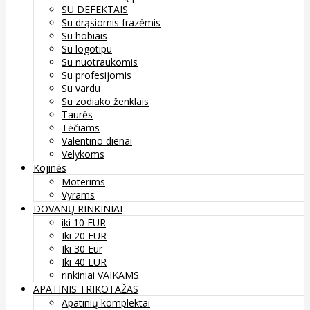
SU DEFEKTAIS
Su drąsiomis frazėmis
Su hobiais
Su logotipu
Su nuotraukomis
Su profesijomis
Su vardu
Su zodiako ženklais
Taurės
Tėčiams
Valentino dienai
Velykoms
Kojinės
Moterims
Vyrams
DOVANŲ RINKINIAI
iki 10 EUR
Iki 20 EUR
Iki 30 Eur
Iki 40 EUR
rinkiniai VAIKAMS
APATINIS TRIKOTAŽAS
Apatinių komplektai