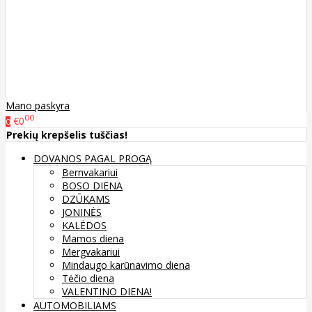
Mano paskyra
00
€0
0
Prekių krepšelis tuščias!
DOVANOS PAGAL PROGĄ
Bernvakariui
BOSO DIENA
DZŪKAMS
JONINĖS
KALĖDOS
Mamos diena
Mergvakariui
Mindaugo karūnavimo diena
Tėčio diena
VALENTINO DIENA!
AUTOMOBILIAMS