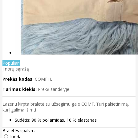
Populiari
Į norų sąrašą
Prekės kodas:
COMFI L
Turimas kiekis:
Prekė sandėlyje
Lazeriu kirpta braletė su užsegimu gale COMF. Turi pakietinimą,
kurį galima išimti
Sudėtis: 90 % poliamidas, 10 % elastanas
Braletės spalva :
Juoda