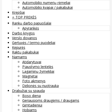
Automobilio numerių rėmeliai
Automobilio kvapai / pakabukai
Krepšiai
⭐️ TOP PREKĖS
Rankų darbo papuošalai
Apyrankės
Darbo knygos
Verslo dovanos
Gertuvės / termo puodeliai
Kepurės
Raktų pakabukai
Namams
Atidarytuvai
Pjaustymo lentelės
Lagaminų žymekliai
Magnetai
Foto akmenys
Dėlionės su nuotrauka
Drabužiai su spauda
Boso diena
Geriausioms draugėms / draugams
Gimtadieniui
Hobiams