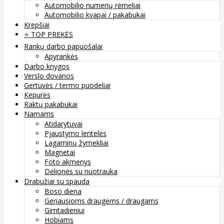
Automobilio numerių rėmeliai
Automobilio kvapai / pakabukai
Krepšiai
⭐️ TOP PREKĖS
Rankų darbo papuošalai
Apyrankės
Darbo knygos
Verslo dovanos
Gertuvės / termo puodeliai
Kepurės
Raktų pakabukai
Namams
Atidarytuvai
Pjaustymo lentelės
Lagaminų žymekliai
Magnetai
Foto akmenys
Dėlionės su nuotrauka
Drabužiai su spauda
Boso diena
Geriausioms draugėms / draugams
Gimtadieniui
Hobiams