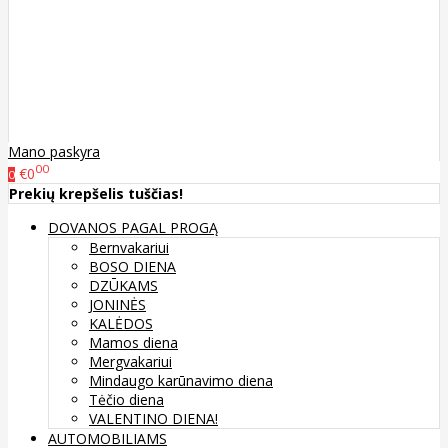
Mano paskyra
00
€0
0
Prekių krepšelis tuščias!
DOVANOS PAGAL PROGĄ
Bernvakariui
BOSO DIENA
DZŪKAMS
JONINĖS
KALĖDOS
Mamos diena
Mergvakariui
Mindaugo karūnavimo diena
Tėčio diena
VALENTINO DIENA!
AUTOMOBILIAMS