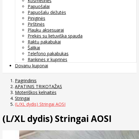
Kosmetinės
Papuošalai
Papuošalų dėžutės
Piniginės
Pirštinės
Plaukų aksesuarai
Prekės su lietuviška spauda
Raktų pakabukai
Šalikai
Telefono pakabukas
Rankinės ir kuprinės
Dovanų kuponai
Pagrindinis
APATINIS TRIKOTAŽAS
Moteriškos kelnaitės
Stringai
(L/XL dydis) Stringai AOSI
(L/XL dydis) Stringai AOSI