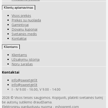
Klientų aptarnavimas
Visos prekės
Prekės su nuolaida
Gamintojai
Dovanų kuponai
Svetainės medis
Kontaktai
Klientams
Klientams
Užsakymų istorija
Norų sąrašas
Kontaktai
info@sweetgirl.lt
info@sweetgirl.lt
I - IV 9.00 - 16.00, V 9.00 - 14.00
2026 © Visos teisės saugomos. Kopijuoti, platinti svetainės turinį
be autorių sutikimo draudžiama.
Elektroninių parduotuvių nuoma
-
eshoprent.com