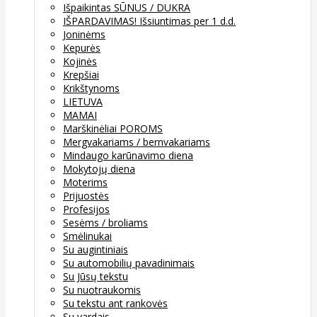
Išpaikintas SŪNUS / DUKRA
IŠPARDAVIMAS! Išsiuntimas per 1 d.d.
Joninėms
Kepurės
Kojinės
Krepšiai
Krikštynoms
LIETUVA
MAMAI
Marškinėliai POROMS
Mergvakariams / bernvakariams
Mindaugo karūnavimo diena
Mokytojų diena
Moterims
Prijuostės
Profesijos
Sesėms / broliams
Smėlinukai
Su augintiniais
Su automobilių pavadinimais
Su Jūsų tekstu
Su nuotraukomis
Su tekstu ant rankovės
Su vardais