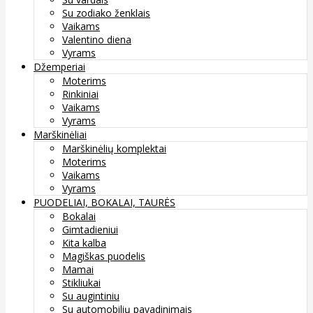
Su zodiako ženklais
Vaikams
Valentino diena
Vyrams
Džemperiai
Moterims
Rinkiniai
Vaikams
Vyrams
Marškinėliai
Marškinėlių komplektai
Moterims
Vaikams
Vyrams
PUODELIAI, BOKALAI, TAURĖS
Bokalai
Gimtadieniui
Kita kalba
Magiškas puodelis
Mamai
Stikliukai
Su augintiniu
Su automobilių pavadinimais