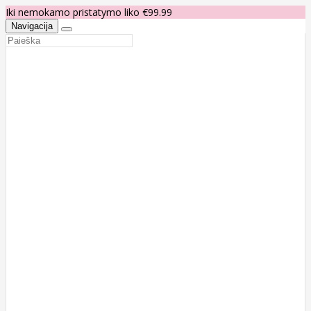
Iki nemokamo pristatymo liko €99.99
Navigacija