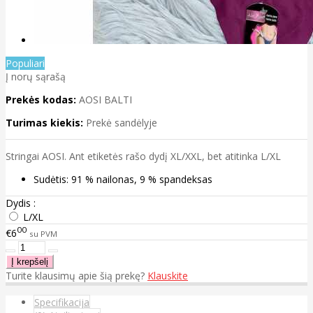
Populiari
Į norų sąrašą
Prekės kodas:
AOSI BALTI
Turimas kiekis:
Prekė sandėlyje
Stringai AOSI. Ant etiketės rašo dydį XL/XXL, bet atitinka L/XL
Sudėtis: 91 % nailonas, 9 % spandeksas
Dydis :
L/XL
00
€6
su PVM
Turite klausimų apie šią prekę?
Klauskite
Specifikacija