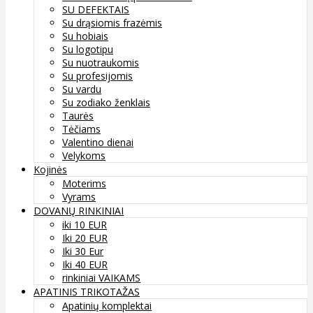
SU DEFEKTAIS
Su drąsiomis frazėmis
Su hobiais
Su logotipu
Su nuotraukomis
Su profesijomis
Su vardu
Su zodiako ženklais
Taurės
Tėčiams
Valentino dienai
Velykoms
Kojinės
Moterims
Vyrams
DOVANŲ RINKINIAI
iki 10 EUR
Iki 20 EUR
Iki 30 Eur
Iki 40 EUR
rinkiniai VAIKAMS
APATINIS TRIKOTAŽAS
Apatinių komplektai