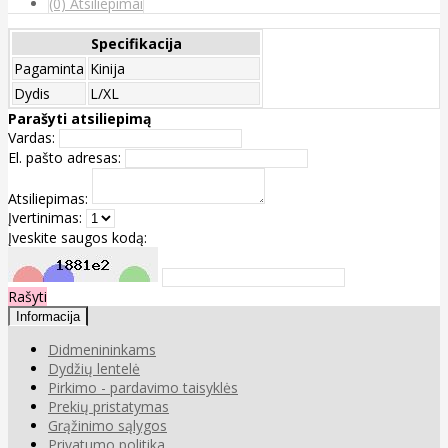
(0) Atsiliepimai
Specifikacija
Pagaminta
Kinija
Dydis
L/XL
Parašyti atsiliepimą
Vardas:
El. pašto adresas:
Atsiliepimas:
Įvertinimas:
Įveskite saugos kodą:
Rašyti
Informacija
Didmenininkams
Dydžių lentelė
Pirkimo - pardavimo taisyklės
Prekių pristatymas
Grąžinimo sąlygos
Privatumo politika