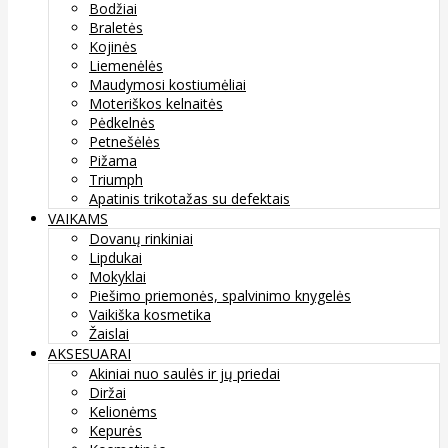
Bodžiai
Braletės
Kojinės
Liemenėlės
Maudymosi kostiumėliai
Moteriškos kelnaitės
Pėdkelnės
Petnešėlės
Pižama
Triumph
Apatinis trikotažas su defektais
VAIKAMS
Dovanų rinkiniai
Lipdukai
Mokyklai
Piešimo priemonės, spalvinimo knygelės
Vaikiška kosmetika
Žaislai
AKSESUARAI
Akiniai nuo saulės ir jų priedai
Diržai
Kelionėms
Kepurės