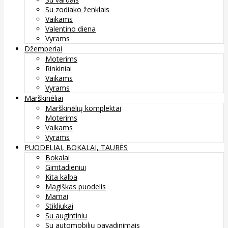
Su zodiako ženklais
Vaikams
Valentino diena
Vyrams
Džemperiai
Moterims
Rinkiniai
Vaikams
Vyrams
Marškinėliai
Marškinėlių komplektai
Moterims
Vaikams
Vyrams
PUODELIAI, BOKALAI, TAURĖS
Bokalai
Gimtadieniui
Kita kalba
Magiškas puodelis
Mamai
Stikliukai
Su augintiniu
Su automobilių pavadinimais