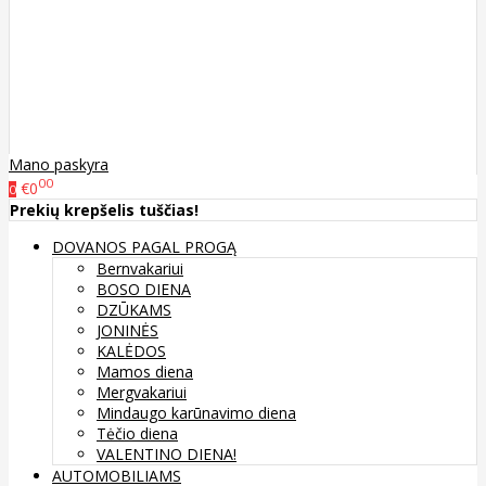
Mano paskyra
00
€0
0
Prekių krepšelis tuščias!
DOVANOS PAGAL PROGĄ
Bernvakariui
BOSO DIENA
DZŪKAMS
JONINĖS
KALĖDOS
Mamos diena
Mergvakariui
Mindaugo karūnavimo diena
Tėčio diena
VALENTINO DIENA!
AUTOMOBILIAMS