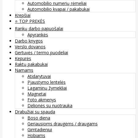
Automobilio numerių rėmeliai
Automobilio kvapai / pakabukai
Krepšiai
⭐️ TOP PREKĖS
Rankų darbo papuošalai
Apyrankės
Darbo knygos
Verslo dovanos
Gertuvės / termo puodeliai
Kepurės
Raktų pakabukai
Namams
Atidarytuvai
Pjaustymo lentelės
Lagaminų žymekliai
Magnetai
Foto akmenys
Dėlionės su nuotrauka
Drabužiai su spauda
Boso diena
Geriausioms draugėms / draugams
Gimtadieniui
Hobiams