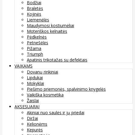
Bodžiai
Braletės
Kojinės
Liemenėlės
Maudymosi kostiumėliai
Moteriškos kelnaitės
Pėdkelnės
Petnešėlės
Pižama
Triumph
Apatinis trikotažas su defektais
VAIKAMS
Dovanų rinkiniai
Lipdukai
Mokyklai
Piešimo priemonės, spalvinimo knygelės
Vaikiška kosmetika
Žaislai
AKSESUARAI
Akiniai nuo saulės ir jų priedai
Diržai
Kelionėms
Kepurės