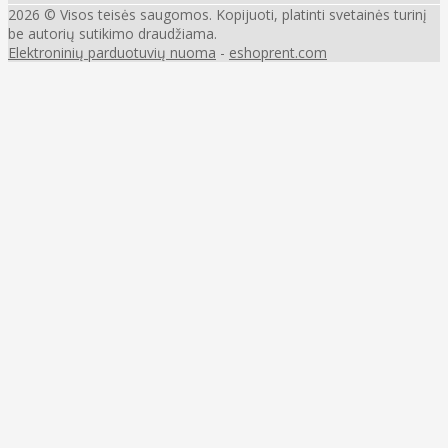
2026 © Visos teisės saugomos. Kopijuoti, platinti svetainės turinį
be autorių sutikimo draudžiama.
Elektroninių parduotuvių nuoma
-
eshoprent.com