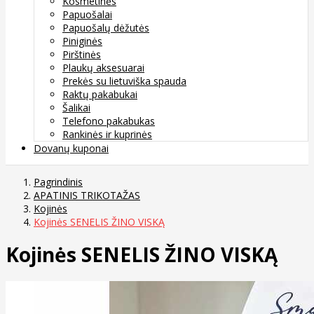
Kosmetinės
Papuošalai
Papuošalų dėžutės
Piniginės
Pirštinės
Plaukų aksesuarai
Prekės su lietuviška spauda
Raktų pakabukai
Šalikai
Telefono pakabukas
Rankinės ir kuprinės
Dovanų kuponai
Pagrindinis
APATINIS TRIKOTAŽAS
Kojinės
Kojinės SENELIS ŽINO VISKĄ
Kojinės SENELIS ŽINO VISKĄ