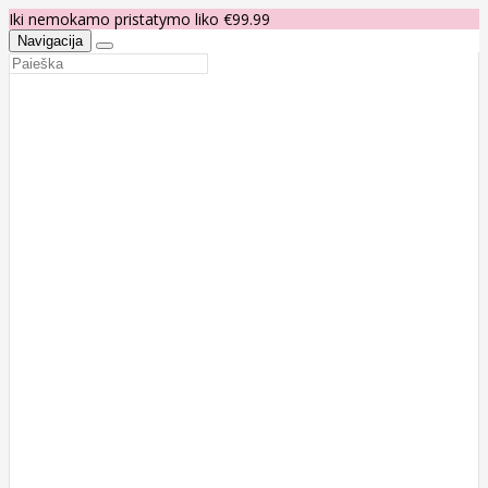
Iki nemokamo pristatymo liko €99.99
Navigacija