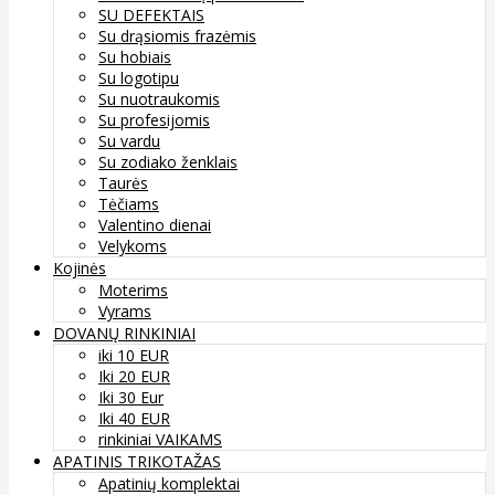
SU DEFEKTAIS
Su drąsiomis frazėmis
Su hobiais
Su logotipu
Su nuotraukomis
Su profesijomis
Su vardu
Su zodiako ženklais
Taurės
Tėčiams
Valentino dienai
Velykoms
Kojinės
Moterims
Vyrams
DOVANŲ RINKINIAI
iki 10 EUR
Iki 20 EUR
Iki 30 Eur
Iki 40 EUR
rinkiniai VAIKAMS
APATINIS TRIKOTAŽAS
Apatinių komplektai