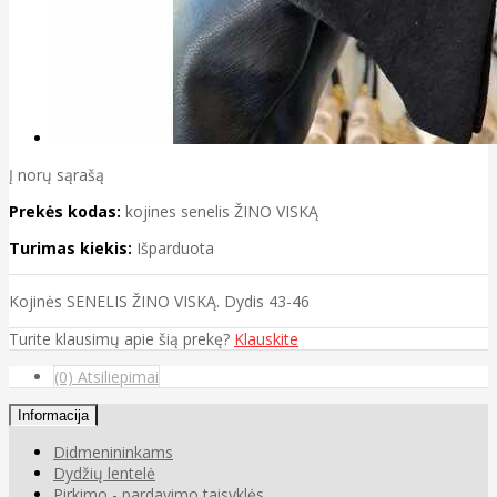
Į norų sąrašą
Prekės kodas:
kojines senelis ŽINO VISKĄ
Turimas kiekis:
Išparduota
Kojinės SENELIS ŽINO VISKĄ. Dydis 43-46
Turite klausimų apie šią prekę?
Klauskite
(0) Atsiliepimai
Informacija
Didmenininkams
Dydžių lentelė
Pirkimo - pardavimo taisyklės