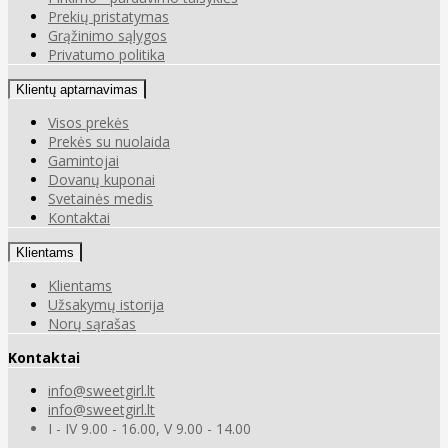
Prekių pristatymas
Grąžinimo sąlygos
Privatumo politika
Klientų aptarnavimas
Visos prekės
Prekės su nuolaida
Gamintojai
Dovanų kuponai
Svetainės medis
Kontaktai
Klientams
Klientams
Užsakymų istorija
Norų sąrašas
Kontaktai
info@sweetgirl.lt
info@sweetgirl.lt
I - IV 9.00 - 16.00, V 9.00 - 14.00