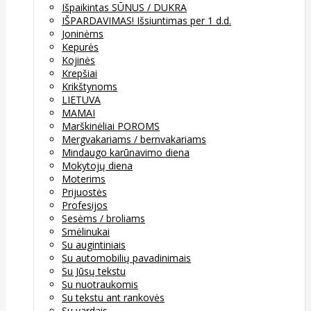
Išpaikintas SŪNUS / DUKRA
IŠPARDAVIMAS! Išsiuntimas per 1 d.d.
Joninėms
Kepurės
Kojinės
Krepšiai
Krikštynoms
LIETUVA
MAMAI
Marškinėliai POROMS
Mergvakariams / bernvakariams
Mindaugo karūnavimo diena
Mokytojų diena
Moterims
Prijuostės
Profesijos
Sesėms / broliams
Smėlinukai
Su augintiniais
Su automobilių pavadinimais
Su Jūsų tekstu
Su nuotraukomis
Su tekstu ant rankovės
Su vardais