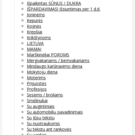
Išpaikintas SŪNUS / DUKRA
IŠPARDAVIMAS! Išsiuntimas per 1 d.d.
Joninėms
Kepurės
Kojinės
Krepšiai
Krikštynoms
LIETUVA
MAMAI
Marškinėliai POROMS
Mergvakariams / bernvakariams
Mindaugo karūnavimo diena
Mokytojų diena
Moterims
Prijuostės
Profesijos
Sesėms / broliams
Smėlinukai
Su augintiniais
Su automobilių pavadinimais
Su Jūsų tekstu
Su nuotraukomis
Su tekstu ant rankovės
Su vardais