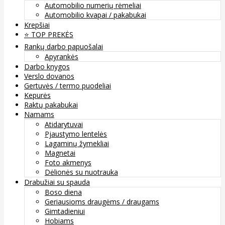
Automobilio numerių rėmeliai
Automobilio kvapai / pakabukai
Krepšiai
⭐️ TOP PREKĖS
Rankų darbo papuošalai
Apyrankės
Darbo knygos
Verslo dovanos
Gertuvės / termo puodeliai
Kepurės
Raktų pakabukai
Namams
Atidarytuvai
Pjaustymo lentelės
Lagaminų žymekliai
Magnetai
Foto akmenys
Dėlionės su nuotrauka
Drabužiai su spauda
Boso diena
Geriausioms draugėms / draugams
Gimtadieniui
Hobiams