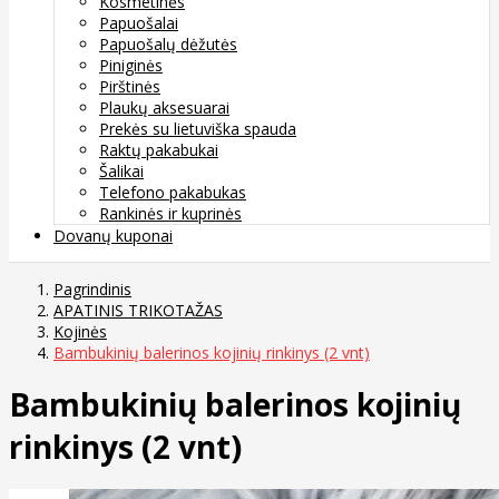
Kosmetinės
Papuošalai
Papuošalų dėžutės
Piniginės
Pirštinės
Plaukų aksesuarai
Prekės su lietuviška spauda
Raktų pakabukai
Šalikai
Telefono pakabukas
Rankinės ir kuprinės
Dovanų kuponai
Pagrindinis
APATINIS TRIKOTAŽAS
Kojinės
Bambukinių balerinos kojinių rinkinys (2 vnt)
Bambukinių balerinos kojinių
rinkinys (2 vnt)