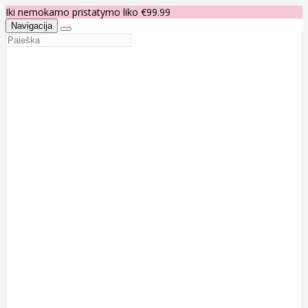
Iki nemokamo pristatymo liko €99.99
Navigacija