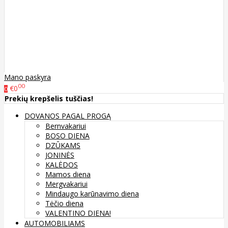
Mano paskyra
00
€0
0
Prekių krepšelis tuščias!
DOVANOS PAGAL PROGĄ
Bernvakariui
BOSO DIENA
DZŪKAMS
JONINĖS
KALĖDOS
Mamos diena
Mergvakariui
Mindaugo karūnavimo diena
Tėčio diena
VALENTINO DIENA!
AUTOMOBILIAMS