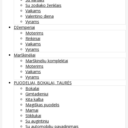
Su zodiako ženklais
Vaikams
Valentino diena
Vyrams
Džemperiai
Moterims
Rinkiniai
Vaikams
Vyrams
Marškinėliai
Marškinėlių komplektai
Moterims
Vaikams
Vyrams
PUODELIAI, BOKALAI, TAURĖS
Bokalai
Gimtadieniui
Kita kalba
Magiškas puodelis
Mamai
Stikliukai
Su augintiniu
Su automobilių pavadinimais