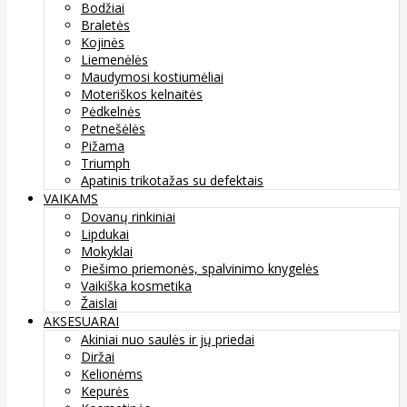
Bodžiai
Braletės
Kojinės
Liemenėlės
Maudymosi kostiumėliai
Moteriškos kelnaitės
Pėdkelnės
Petnešėlės
Pižama
Triumph
Apatinis trikotažas su defektais
VAIKAMS
Dovanų rinkiniai
Lipdukai
Mokyklai
Piešimo priemonės, spalvinimo knygelės
Vaikiška kosmetika
Žaislai
AKSESUARAI
Akiniai nuo saulės ir jų priedai
Diržai
Kelionėms
Kepurės