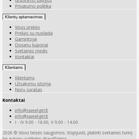
Grąžinimo sąlygos
Privatumo politika
Klientų aptarnavimas
Visos prekės
Prekės su nuolaida
Gamintojai
Dovanų kuponai
Svetainės medis
Kontaktai
Klientams
Klientams
Užsakymų istorija
Norų sąrašas
Kontaktai
info@sweetgirl.lt
info@sweetgirl.lt
I - IV 9.00 - 16.00, V 9.00 - 14.00
2026 © Visos teisės saugomos. Kopijuoti, platinti svetainės turinį
be autorių sutikimo draudžiama.