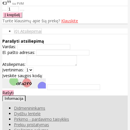
99
€3
su PVM
Turite klausimų apie šią prekę?
Klauskite
(0) Atsiliepimai
Parašyti atsiliepimą
Vardas:
El. pašto adresas:
Atsiliepimas:
Įvertinimas:
Įveskite saugos kodą:
Rašyti
Informacija
Didmenininkams
Dydžių lentelė
Pirkimo - pardavimo taisyklės
Prekių pristatymas