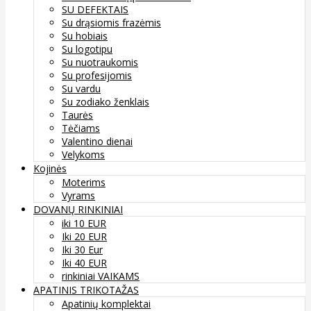
SU DEFEKTAIS
Su drąsiomis frazėmis
Su hobiais
Su logotipu
Su nuotraukomis
Su profesijomis
Su vardu
Su zodiako ženklais
Taurės
Tėčiams
Valentino dienai
Velykoms
Kojinės
Moterims
Vyrams
DOVANŲ RINKINIAI
iki 10 EUR
Iki 20 EUR
Iki 30 Eur
Iki 40 EUR
rinkiniai VAIKAMS
APATINIS TRIKOTAŽAS
Apatinių komplektai