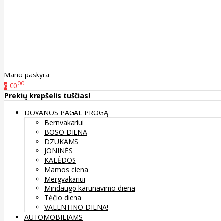
Mano paskyra
00
€0
0
Prekių krepšelis tuščias!
DOVANOS PAGAL PROGĄ
Bernvakariui
BOSO DIENA
DZŪKAMS
JONINĖS
KALĖDOS
Mamos diena
Mergvakariui
Mindaugo karūnavimo diena
Tėčio diena
VALENTINO DIENA!
AUTOMOBILIAMS