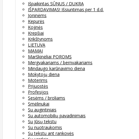
Išpaikintas SŪNUS / DUKRA
IŠPARDAVIMAS! Išsiuntimas per 1 d.d.
Joninėms
Kepurės
Kojinės
Krepšiai
Krikštynoms
LIETUVA
MAMAI
Marškinėliai POROMS
Mergvakariams / bernvakariams
Mindaugo karūnavimo diena
Mokytojų diena
Moterims
Prijuostės
Profesijos
Sesėms / broliams
Smėlinukai
Su augintiniais
Su automobilių pavadinimais
Su Jūsų tekstu
Su nuotraukomis
Su tekstu ant rankovės