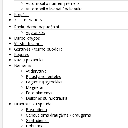
Automobilio numerių rėmeliai
Automobilio kvapai / pakabukai
Krepšiai
⭐️ TOP PREKĖS
Rankų darbo papuošalai
Apyrankės
Darbo knygos
Verslo dovanos
Gertuvės / termo puodeliai
Kepurės
Raktų pakabukai
Namams
Atidarytuvai
Pjaustymo lentelės
Lagaminų žymekliai
Magnetai
Foto akmenys
Dėlionės su nuotrauka
Drabužiai su spauda
Boso diena
Geriausioms draugėms / draugams
Gimtadieniui
Hobiams