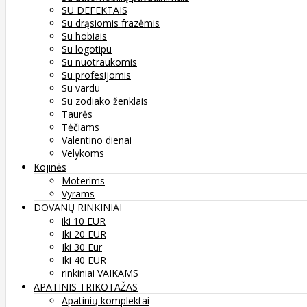
SU DEFEKTAIS
Su drąsiomis frazėmis
Su hobiais
Su logotipu
Su nuotraukomis
Su profesijomis
Su vardu
Su zodiako ženklais
Taurės
Tėčiams
Valentino dienai
Velykoms
Kojinės
Moterims
Vyrams
DOVANŲ RINKINIAI
iki 10 EUR
Iki 20 EUR
Iki 30 Eur
Iki 40 EUR
rinkiniai VAIKAMS
APATINIS TRIKOTAŽAS
Apatinių komplektai