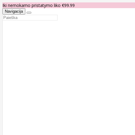
Iki nemokamo pristatymo liko €99.99
Navigacija