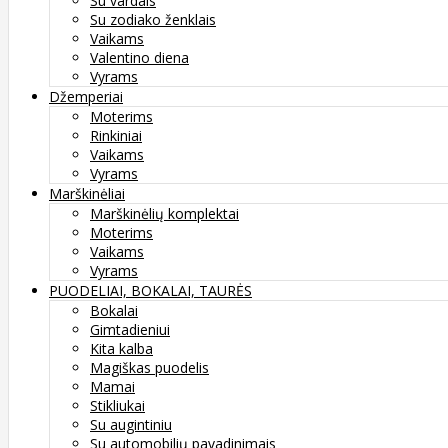
Su vardais
Su zodiako ženklais
Vaikams
Valentino diena
Vyrams
Džemperiai
Moterims
Rinkiniai
Vaikams
Vyrams
Marškinėliai
Marškinėlių komplektai
Moterims
Vaikams
Vyrams
PUODELIAI, BOKALAI, TAURĖS
Bokalai
Gimtadieniui
Kita kalba
Magiškas puodelis
Mamai
Stikliukai
Su augintiniu
Su automobilių pavadinimais