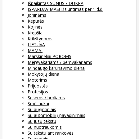
Išpaikintas SŪNUS / DUKRA
IŠPARDAVIMAS! Išsiuntimas per 1 d.d.
Joninėms
Kepurės
Kojinės
Krepšiai
Krikštynoms
LIETUVA
MAMAI
Marškinėliai POROMS
Mergvakariams / bernvakariams
Mindaugo karūnavimo diena
Mokytojų diena
Moterims
Prijuostės
Profesijos
Sesėms / broliams
Smėlinukai
Su augintiniais
Su automobilių pavadinimais
Su Jūsų tekstu
Su nuotraukomis
Su tekstu ant rankovės
Su vardais