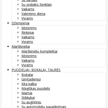
Su zodiako ženklais
Vaikams
Valentino diena
Vyrams
Džemperiai
Moterims
Rinkiniai
Vaikams
Vyrams
Marškinėliai
Marškinėlių komplektai
Moterims
Vaikams
Vyrams
PUODELIAI, BOKALAI, TAURĖS
Bokalai
Gimtadieniui
Kita kalba
Magiškas puodelis
Mamai
Stikliukai
Su augintiniu
Su automobilių pavadinimais