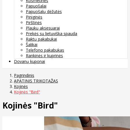
Kosmetinės
Papuošalai
Papuošalų dėžutės
Piniginės
Pirštinės
Plaukų aksesuarai
Prekės su lietuviška spauda
Raktų pakabukai
Šalikai
Telefono pakabukas
Rankinės ir kuprinės
Dovanų kuponai
Pagrindinis
APATINIS TRIKOTAŽAS
Kojinės
Kojinės "Bird"
Kojinės "Bird"