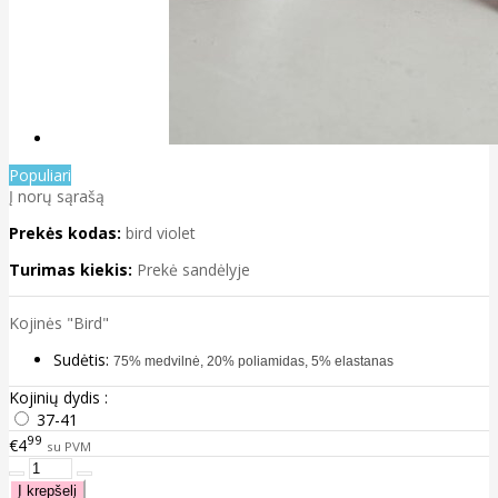
Populiari
Į norų sąrašą
Prekės kodas:
bird violet
Turimas kiekis:
Prekė sandėlyje
Kojinės "Bird"
Sudėtis:
75% medvilnė, 20% poliamidas, 5% elastanas
Kojinių dydis :
37-41
99
€4
su PVM