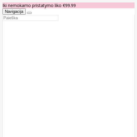
Iki nemokamo pristatymo liko €99.99
Navigacija