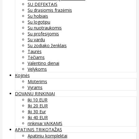
SU DEFEKTAIS
Su drąsiomis frazėmis
Su hobiais
Su logotipu
Su nuotraukomis
Su profesijomis
Su vardu
Su zodiako ženklais
Taurės
Tėčiams
Valentino dienai
Velykoms
Kojinės
Moterims
Vyrams
DOVANŲ RINKINIAI
iki 10 EUR
Iki 20 EUR
Iki 30 Eur
Iki 40 EUR
rinkiniai VAIKAMS
APATINIS TRIKOTAŽAS
Apatinių komplektai