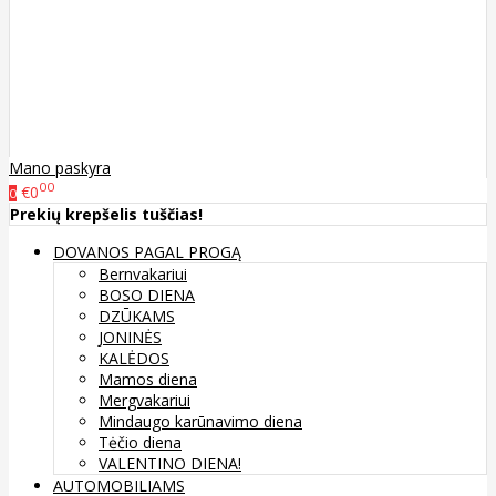
Mano paskyra
00
€0
0
Prekių krepšelis tuščias!
DOVANOS PAGAL PROGĄ
Bernvakariui
BOSO DIENA
DZŪKAMS
JONINĖS
KALĖDOS
Mamos diena
Mergvakariui
Mindaugo karūnavimo diena
Tėčio diena
VALENTINO DIENA!
AUTOMOBILIAMS