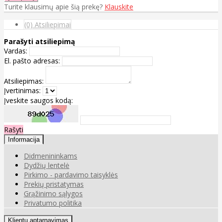
Turite klausimų apie šią prekę?
Klauskite
(0) Atsiliepimai
Parašyti atsiliepimą
Vardas:
El. pašto adresas:
Atsiliepimas:
Įvertinimas:
Įveskite saugos kodą:
Rašyti
Informacija
Didmenininkams
Dydžių lentelė
Pirkimo - pardavimo taisyklės
Prekių pristatymas
Grąžinimo sąlygos
Privatumo politika
Klientų aptarnavimas