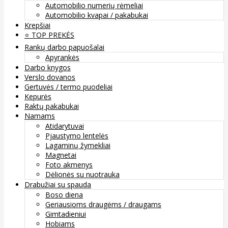
Automobilio numerių rėmeliai
Automobilio kvapai / pakabukai
Krepšiai
⭐️ TOP PREKĖS
Rankų darbo papuošalai
Apyrankės
Darbo knygos
Verslo dovanos
Gertuvės / termo puodeliai
Kepurės
Raktų pakabukai
Namams
Atidarytuvai
Pjaustymo lentelės
Lagaminų žymekliai
Magnetai
Foto akmenys
Dėlionės su nuotrauka
Drabužiai su spauda
Boso diena
Geriausioms draugėms / draugams
Gimtadieniui
Hobiams