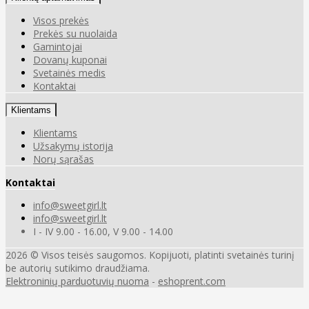
Visos prekės
Prekės su nuolaida
Gamintojai
Dovanų kuponai
Svetainės medis
Kontaktai
Klientams
Klientams
Užsakymų istorija
Norų sąrašas
Kontaktai
info@sweetgirl.lt
info@sweetgirl.lt
I - IV 9.00 - 16.00, V 9.00 - 14.00
2026 © Visos teisės saugomos. Kopijuoti, platinti svetainės turinį
be autorių sutikimo draudžiama.
Elektroninių parduotuvių nuoma
-
eshoprent.com