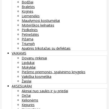
Bodžiai
Braletės
Kojinės
Liemenėlės
Maudymosi kostiumėliai
Moteriškos kelnaitės
Pėdkelnės
Petnešėlės
Pižama
Triumph
Apatinis trikotažas su defektais
VAIKAMS
Dovanų rinkiniai
Lipdukai
Mokyklai
Piešimo priemonės, spalvinimo knygelės
Vaikiška kosmetika
Žaislai
AKSESUARAI
Akiniai nuo saulės ir jų priedai
Diržai
Kelionėms
Kepurės