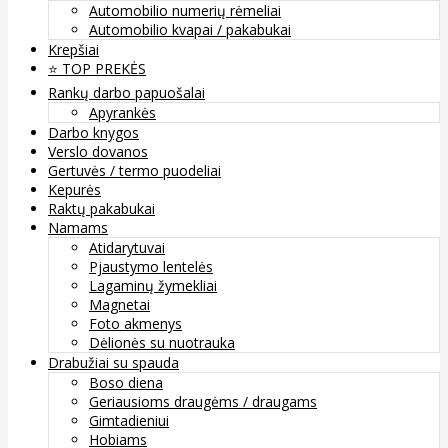
Automobilio numerių rėmeliai
Automobilio kvapai / pakabukai
Krepšiai
⭐️ TOP PREKĖS
Rankų darbo papuošalai
Apyrankės
Darbo knygos
Verslo dovanos
Gertuvės / termo puodeliai
Kepurės
Raktų pakabukai
Namams
Atidarytuvai
Pjaustymo lentelės
Lagaminų žymekliai
Magnetai
Foto akmenys
Dėlionės su nuotrauka
Drabužiai su spauda
Boso diena
Geriausioms draugėms / draugams
Gimtadieniui
Hobiams