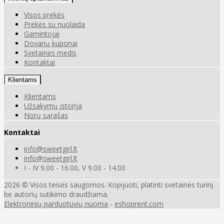
Visos prekės
Prekės su nuolaida
Gamintojai
Dovanų kuponai
Svetainės medis
Kontaktai
Klientams
Klientams
Užsakymų istorija
Norų sąrašas
Kontaktai
info@sweetgirl.lt
info@sweetgirl.lt
I - IV 9.00 - 16.00, V 9.00 - 14.00
2026 © Visos teisės saugomos. Kopijuoti, platinti svetainės turinį
be autorių sutikimo draudžiama.
Elektroninių parduotuvių nuoma
-
eshoprent.com