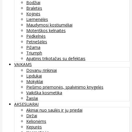
Bodžiai
Braletės
Kojinės
Liemenėlės
Maudymosi kostiumėliai
Moteriškos kelnaitės
Pėdkelnės
Petnešėlės
Pižama
Triumph
Apatinis trikotažas su defektais
VAIKAMS
Dovanų rinkiniai
Lipdukai
Mokyklai
Piešimo priemonės, spalvinimo knygelės
Vaikiška kosmetika
Žaislai
AKSESUARAI
Akiniai nuo saulės ir jų priedai
Diržai
Kelionėms
Kepurės