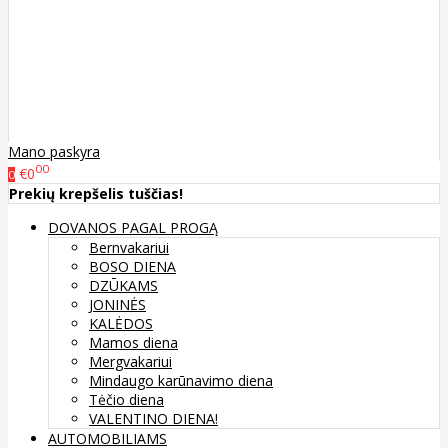
Mano paskyra
00
€0
0
Prekių krepšelis tuščias!
DOVANOS PAGAL PROGĄ
Bernvakariui
BOSO DIENA
DZŪKAMS
JONINĖS
KALĖDOS
Mamos diena
Mergvakariui
Mindaugo karūnavimo diena
Tėčio diena
VALENTINO DIENA!
AUTOMOBILIAMS