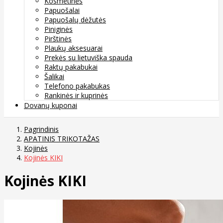
Kosmetinės
Papuošalai
Papuošalų dėžutės
Piniginės
Pirštinės
Plaukų aksesuarai
Prekės su lietuviška spauda
Raktų pakabukai
Šalikai
Telefono pakabukas
Rankinės ir kuprinės
Dovanų kuponai
Pagrindinis
APATINIS TRIKOTAŽAS
Kojinės
Kojinės KIKI
Kojinės KIKI