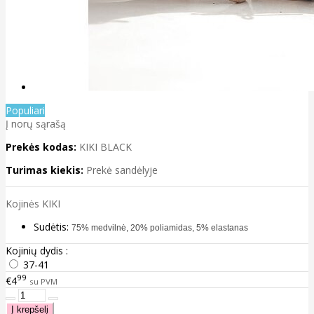
Populiari
Į norų sąrašą
Prekės kodas:
KIKI BLACK
Turimas kiekis:
Prekė sandėlyje
Kojinės KIKI
Sudėtis:
75% medvilnė, 20% poliamidas, 5% elastanas
Kojinių dydis :
37-41
99
€4
su PVM