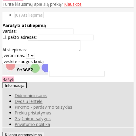
Turite klausimų apie šią prekę?
Klauskite
(0) Atsiliepimai
Parašyti atsiliepimą
Vardas:
El. pašto adresas:
Atsiliepimas:
Įvertinimas:
Įveskite saugos kodą:
Rašyti
Informacija
Didmenininkams
Dydžių lentelė
Pirkimo - pardavimo taisyklės
Prekių pristatymas
Grąžinimo sąlygos
Privatumo politika
Klientų aptarnavimas