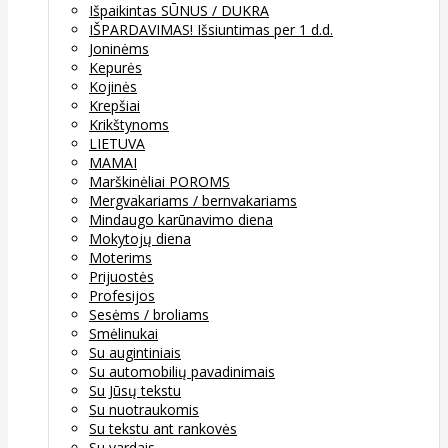
Išpaikintas SŪNUS / DUKRA
IŠPARDAVIMAS! Išsiuntimas per 1 d.d.
Joninėms
Kepurės
Kojinės
Krepšiai
Krikštynoms
LIETUVA
MAMAI
Marškinėliai POROMS
Mergvakariams / bernvakariams
Mindaugo karūnavimo diena
Mokytojų diena
Moterims
Prijuostės
Profesijos
Sesėms / broliams
Smėlinukai
Su augintiniais
Su automobilių pavadinimais
Su Jūsų tekstu
Su nuotraukomis
Su tekstu ant rankovės
Su vardais