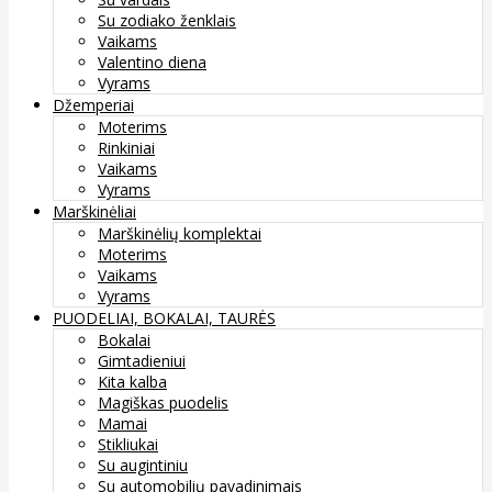
Su zodiako ženklais
Vaikams
Valentino diena
Vyrams
Džemperiai
Moterims
Rinkiniai
Vaikams
Vyrams
Marškinėliai
Marškinėlių komplektai
Moterims
Vaikams
Vyrams
PUODELIAI, BOKALAI, TAURĖS
Bokalai
Gimtadieniui
Kita kalba
Magiškas puodelis
Mamai
Stikliukai
Su augintiniu
Su automobilių pavadinimais