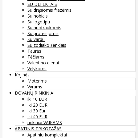
SU DEFEKTAIS
Su drąsiomis frazėmis
Su hobiais
Su logotipu
Su nuotraukomis
Su profesijomis
Su vardu
Su zodiako ženklais
Taurės
Tėčiams
Valentino dienai
Velykoms
Kojinės
Moterims
Vyrams
DOVANŲ RINKINIAI
iki 10 EUR
Iki 20 EUR
Iki 30 Eur
Iki 40 EUR
rinkiniai VAIKAMS
APATINIS TRIKOTAŽAS
Apatinių komplektai