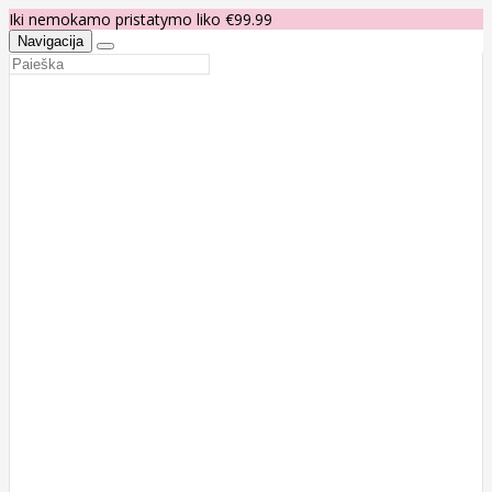
Iki nemokamo pristatymo liko €99.99
Navigacija