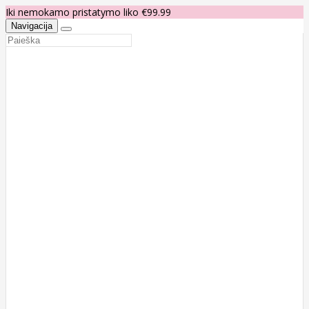
Iki nemokamo pristatymo liko €99.99
Navigacija