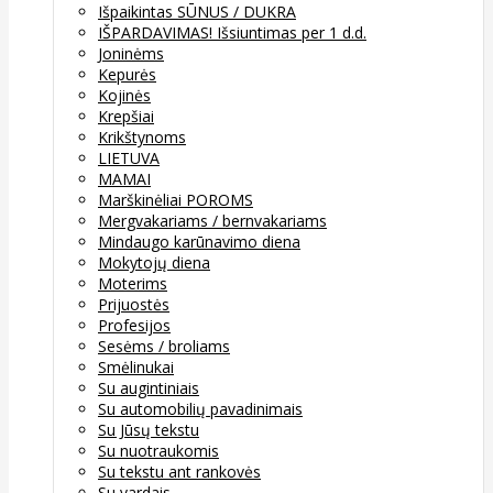
Išpaikintas SŪNUS / DUKRA
IŠPARDAVIMAS! Išsiuntimas per 1 d.d.
Joninėms
Kepurės
Kojinės
Krepšiai
Krikštynoms
LIETUVA
MAMAI
Marškinėliai POROMS
Mergvakariams / bernvakariams
Mindaugo karūnavimo diena
Mokytojų diena
Moterims
Prijuostės
Profesijos
Sesėms / broliams
Smėlinukai
Su augintiniais
Su automobilių pavadinimais
Su Jūsų tekstu
Su nuotraukomis
Su tekstu ant rankovės
Su vardais