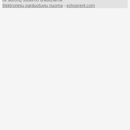
Elektroninių parduotuvių nuoma
-
eshoprent.com