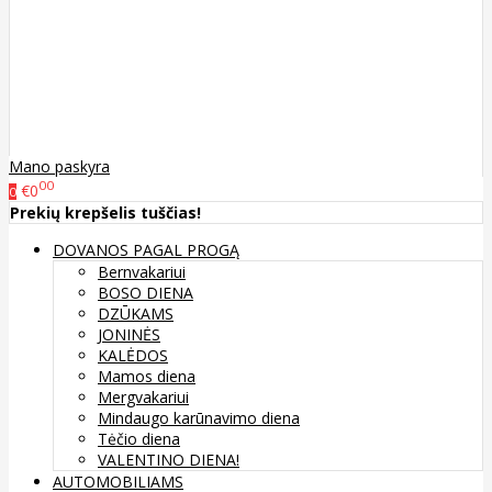
Mano paskyra
00
€0
0
Prekių krepšelis tuščias!
DOVANOS PAGAL PROGĄ
Bernvakariui
BOSO DIENA
DZŪKAMS
JONINĖS
KALĖDOS
Mamos diena
Mergvakariui
Mindaugo karūnavimo diena
Tėčio diena
VALENTINO DIENA!
AUTOMOBILIAMS