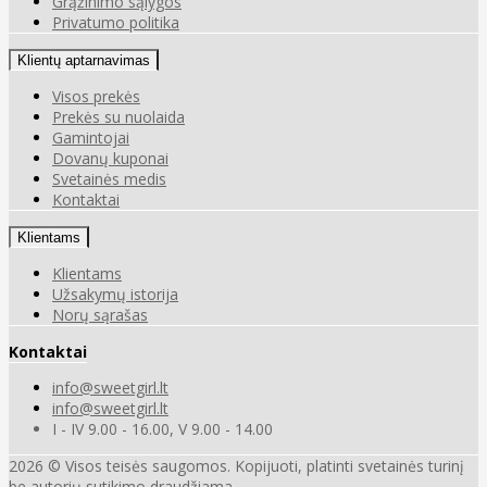
Grąžinimo sąlygos
Privatumo politika
Klientų aptarnavimas
Visos prekės
Prekės su nuolaida
Gamintojai
Dovanų kuponai
Svetainės medis
Kontaktai
Klientams
Klientams
Užsakymų istorija
Norų sąrašas
Kontaktai
info@sweetgirl.lt
info@sweetgirl.lt
I - IV 9.00 - 16.00, V 9.00 - 14.00
2026 © Visos teisės saugomos. Kopijuoti, platinti svetainės turinį
be autorių sutikimo draudžiama.