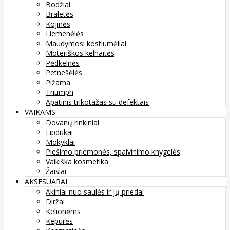
Bodžiai
Braletės
Kojinės
Liemenėlės
Maudymosi kostiumėliai
Moteriškos kelnaitės
Pėdkelnės
Petnešėlės
Pižama
Triumph
Apatinis trikotažas su defektais
VAIKAMS
Dovanų rinkiniai
Lipdukai
Mokyklai
Piešimo priemonės, spalvinimo knygelės
Vaikiška kosmetika
Žaislai
AKSESUARAI
Akiniai nuo saulės ir jų priedai
Diržai
Kelionėms
Kepurės