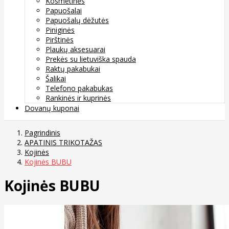
Kosmetinės
Papuošalai
Papuošalų dėžutės
Piniginės
Pirštinės
Plaukų aksesuarai
Prekės su lietuviška spauda
Raktų pakabukai
Šalikai
Telefono pakabukas
Rankinės ir kuprinės
Dovanų kuponai
Pagrindinis
APATINIS TRIKOTAŽAS
Kojinės
Kojinės BUBU
Kojinės BUBU