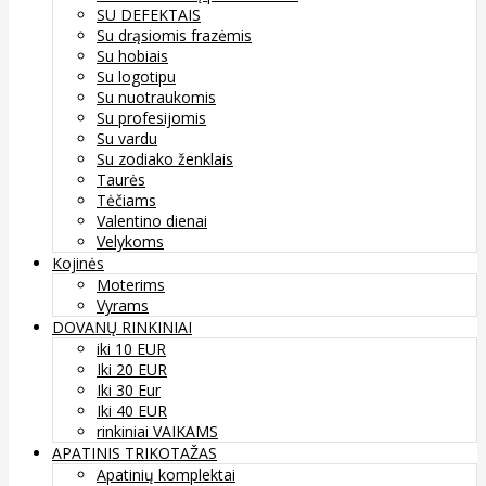
SU DEFEKTAIS
Su drąsiomis frazėmis
Su hobiais
Su logotipu
Su nuotraukomis
Su profesijomis
Su vardu
Su zodiako ženklais
Taurės
Tėčiams
Valentino dienai
Velykoms
Kojinės
Moterims
Vyrams
DOVANŲ RINKINIAI
iki 10 EUR
Iki 20 EUR
Iki 30 Eur
Iki 40 EUR
rinkiniai VAIKAMS
APATINIS TRIKOTAŽAS
Apatinių komplektai