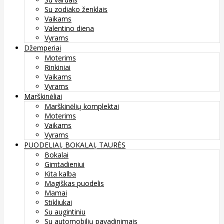
Su zodiako ženklais
Vaikams
Valentino diena
Vyrams
Džemperiai
Moterims
Rinkiniai
Vaikams
Vyrams
Marškinėliai
Marškinėlių komplektai
Moterims
Vaikams
Vyrams
PUODELIAI, BOKALAI, TAURĖS
Bokalai
Gimtadieniui
Kita kalba
Magiškas puodelis
Mamai
Stikliukai
Su augintiniu
Su automobilių pavadinimais