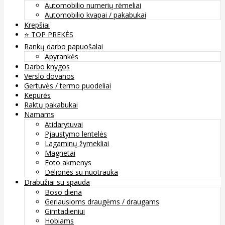
Automobilio numerių rėmeliai
Automobilio kvapai / pakabukai
Krepšiai
⭐️ TOP PREKĖS
Rankų darbo papuošalai
Apyrankės
Darbo knygos
Verslo dovanos
Gertuvės / termo puodeliai
Kepurės
Raktų pakabukai
Namams
Atidarytuvai
Pjaustymo lentelės
Lagaminų žymekliai
Magnetai
Foto akmenys
Dėlionės su nuotrauka
Drabužiai su spauda
Boso diena
Geriausioms draugėms / draugams
Gimtadieniui
Hobiams