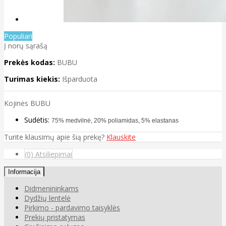
Populiari
Į norų sąrašą
Prekės kodas:
BUBU
Turimas kiekis:
Išparduota
Kojinės BUBU
Sudėtis:
75% medvilnė, 20% poliamidas, 5% elastanas
Turite klausimų apie šią prekę?
Klauskite
(0) Atsiliepimai
Informacija
Didmenininkams
Dydžių lentelė
Pirkimo - pardavimo taisyklės
Prekių pristatymas