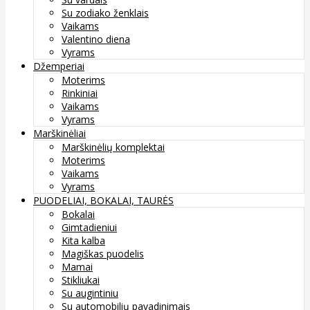
Su zodiako ženklais
Vaikams
Valentino diena
Vyrams
Džemperiai
Moterims
Rinkiniai
Vaikams
Vyrams
Marškinėliai
Marškinėlių komplektai
Moterims
Vaikams
Vyrams
PUODELIAI, BOKALAI, TAURĖS
Bokalai
Gimtadieniui
Kita kalba
Magiškas puodelis
Mamai
Stikliukai
Su augintiniu
Su automobilių pavadinimais