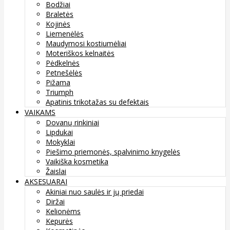
Bodžiai
Braletės
Kojinės
Liemenėlės
Maudymosi kostiumėliai
Moteriškos kelnaitės
Pėdkelnės
Petnešėlės
Pižama
Triumph
Apatinis trikotažas su defektais
VAIKAMS
Dovanų rinkiniai
Lipdukai
Mokyklai
Piešimo priemonės, spalvinimo knygelės
Vaikiška kosmetika
Žaislai
AKSESUARAI
Akiniai nuo saulės ir jų priedai
Diržai
Kelionėms
Kepurės