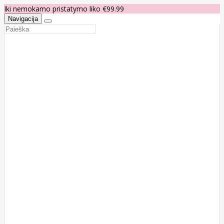
Iki nemokamo pristatymo liko €99.99
Navigacija