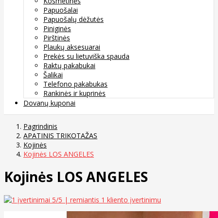
Kosmetinės
Papuošalai
Papuošalų dėžutės
Piniginės
Pirštinės
Plaukų aksesuarai
Prekės su lietuviška spauda
Raktų pakabukai
Šalikai
Telefono pakabukas
Rankinės ir kuprinės
Dovanų kuponai
Pagrindinis
APATINIS TRIKOTAŽAS
Kojinės
Kojinės LOS ANGELES
Kojinės LOS ANGELES
5
/5 | remiantis
1
kliento įvertinimu