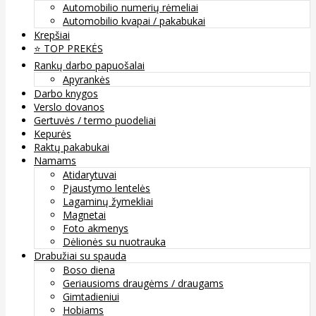
Automobilio numerių rėmeliai
Automobilio kvapai / pakabukai
Krepšiai
⭐️ TOP PREKĖS
Rankų darbo papuošalai
Apyrankės
Darbo knygos
Verslo dovanos
Gertuvės / termo puodeliai
Kepurės
Raktų pakabukai
Namams
Atidarytuvai
Pjaustymo lentelės
Lagaminų žymekliai
Magnetai
Foto akmenys
Dėlionės su nuotrauka
Drabužiai su spauda
Boso diena
Geriausioms draugėms / draugams
Gimtadieniui
Hobiams