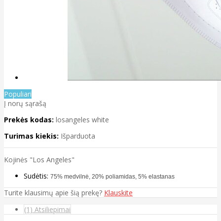
Populiari
Į norų sąrašą
Prekės kodas:
losangeles white
Turimas kiekis:
Išparduota
Kojinės "Los Angeles"
Sudėtis:
75% medvilnė, 20% poliamidas, 5% elastanas
Turite klausimų apie šią prekę?
Klauskite
(1) Atsiliepimai