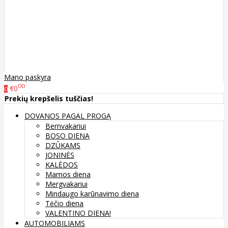
Mano paskyra
00
€0
0
Prekių krepšelis tuščias!
DOVANOS PAGAL PROGĄ
Bernvakariui
BOSO DIENA
DZŪKAMS
JONINĖS
KALĖDOS
Mamos diena
Mergvakariui
Mindaugo karūnavimo diena
Tėčio diena
VALENTINO DIENA!
AUTOMOBILIAMS