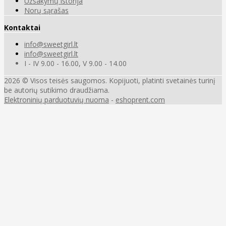
Užsakymų istorija
Norų sąrašas
Kontaktai
info@sweetgirl.lt
info@sweetgirl.lt
I - IV 9.00 - 16.00, V 9.00 - 14.00
2026 © Visos teisės saugomos. Kopijuoti, platinti svetainės turinį
be autorių sutikimo draudžiama.
Elektroninių parduotuvių nuoma
-
eshoprent.com