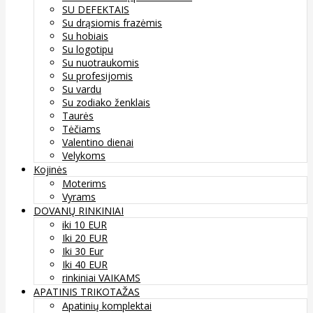
SU DEFEKTAIS
Su drąsiomis frazėmis
Su hobiais
Su logotipu
Su nuotraukomis
Su profesijomis
Su vardu
Su zodiako ženklais
Taurės
Tėčiams
Valentino dienai
Velykoms
Kojinės
Moterims
Vyrams
DOVANŲ RINKINIAI
iki 10 EUR
Iki 20 EUR
Iki 30 Eur
Iki 40 EUR
rinkiniai VAIKAMS
APATINIS TRIKOTAŽAS
Apatinių komplektai