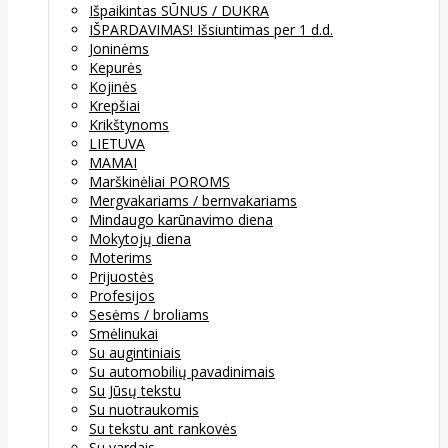
Išpaikintas SŪNUS / DUKRA
IŠPARDAVIMAS! Išsiuntimas per 1 d.d.
Joninėms
Kepurės
Kojinės
Krepšiai
Krikštynoms
LIETUVA
MAMAI
Marškinėliai POROMS
Mergvakariams / bernvakariams
Mindaugo karūnavimo diena
Mokytojų diena
Moterims
Prijuostės
Profesijos
Sesėms / broliams
Smėlinukai
Su augintiniais
Su automobilių pavadinimais
Su Jūsų tekstu
Su nuotraukomis
Su tekstu ant rankovės
Su vardais