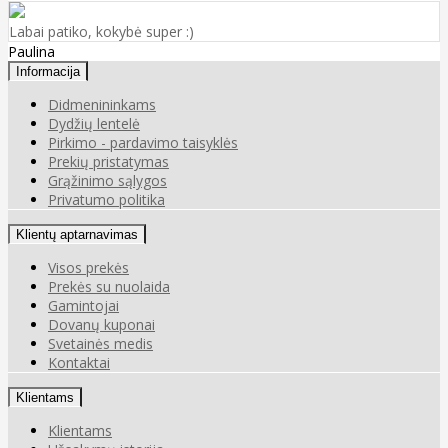
Labai patiko, kokybė super :)
Paulina
Informacija
Didmenininkams
Dydžių lentelė
Pirkimo - pardavimo taisyklės
Prekių pristatymas
Grąžinimo sąlygos
Privatumo politika
Klientų aptarnavimas
Visos prekės
Prekės su nuolaida
Gamintojai
Dovanų kuponai
Svetainės medis
Kontaktai
Klientams
Klientams