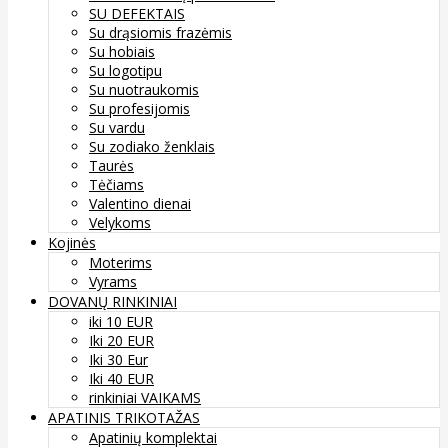
SU DEFEKTAIS
Su drąsiomis frazėmis
Su hobiais
Su logotipu
Su nuotraukomis
Su profesijomis
Su vardu
Su zodiako ženklais
Taurės
Tėčiams
Valentino dienai
Velykoms
Kojinės
Moterims
Vyrams
DOVANŲ RINKINIAI
iki 10 EUR
Iki 20 EUR
Iki 30 Eur
Iki 40 EUR
rinkiniai VAIKAMS
APATINIS TRIKOTAŽAS
Apatinių komplektai