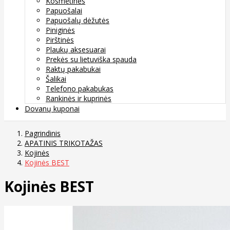
Kosmetinės
Papuošalai
Papuošalų dėžutės
Piniginės
Pirštinės
Plaukų aksesuarai
Prekės su lietuviška spauda
Raktų pakabukai
Šalikai
Telefono pakabukas
Rankinės ir kuprinės
Dovanų kuponai
Pagrindinis
APATINIS TRIKOTAŽAS
Kojinės
Kojinės BEST
Kojinės BEST