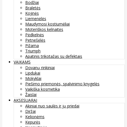
Bodžiai
Braletės
Kojinės
Liemenėlės
Maudymosi kostiumėliai
Moteriškos kelnaitės
Pėdkelnės
Petnešėlės
Pižama
Triumph
Apatinis trikotažas su defektais
VAIKAMS
Dovanų rinkiniai
Lipdukai
Mokyklai
Piešimo priemonės, spalvinimo knygelės
Vaikiška kosmetika
Žaislai
AKSESUARAI
Akiniai nuo saulės ir jų priedai
Diržai
Kelionėms
Kepurės