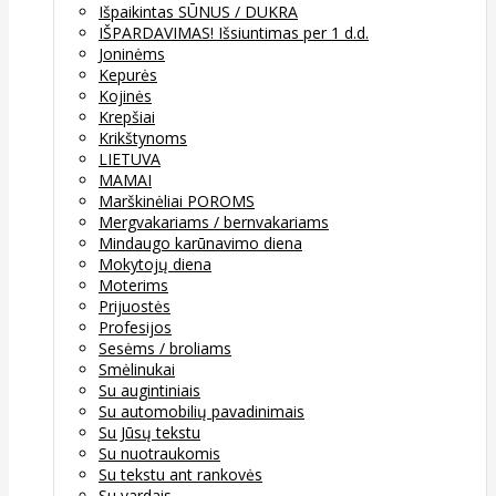
Išpaikintas SŪNUS / DUKRA
IŠPARDAVIMAS! Išsiuntimas per 1 d.d.
Joninėms
Kepurės
Kojinės
Krepšiai
Krikštynoms
LIETUVA
MAMAI
Marškinėliai POROMS
Mergvakariams / bernvakariams
Mindaugo karūnavimo diena
Mokytojų diena
Moterims
Prijuostės
Profesijos
Sesėms / broliams
Smėlinukai
Su augintiniais
Su automobilių pavadinimais
Su Jūsų tekstu
Su nuotraukomis
Su tekstu ant rankovės
Su vardais