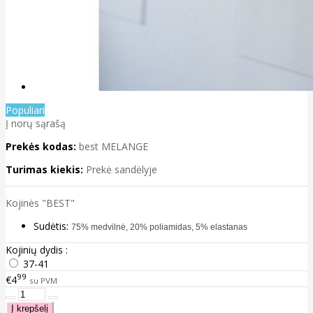
Populiari
Į norų sąrašą
Prekės kodas:
best MELANGE
Turimas kiekis:
Prekė sandėlyje
Kojinės "BEST"
Sudėtis:
75% medvilnė, 20% poliamidas, 5% elastanas
Kojinių dydis :
37-41
99
€4
su PVM