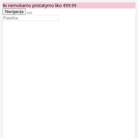
Iki nemokamo pristatymo liko €99.99
Navigacija