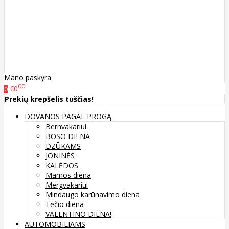
Mano paskyra
00
€0
0
Prekių krepšelis tuščias!
DOVANOS PAGAL PROGĄ
Bernvakariui
BOSO DIENA
DZŪKAMS
JONINĖS
KALĖDOS
Mamos diena
Mergvakariui
Mindaugo karūnavimo diena
Tėčio diena
VALENTINO DIENA!
AUTOMOBILIAMS