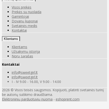
Visos prekės
Prekės su nuolaida
Gamintojai
Dovanų kuponai
Svetainės medis
Kontaktai
Klientams
Klientams
Užsakymų istorija
Norų sąrašas
Kontaktai
info@sweetgirl.lt
info@sweetgirl.lt
I - IV 9.00 - 16.00, V 9.00 - 14.00
2026 © Visos teisės saugomos. Kopijuoti, platinti svetainės turinį
be autorių sutikimo draudžiama.
Elektroninių parduotuvių nuoma
-
eshoprent.com