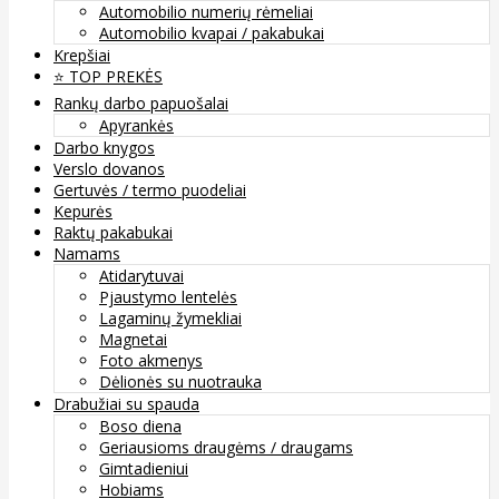
Automobilio numerių rėmeliai
Automobilio kvapai / pakabukai
Krepšiai
⭐️ TOP PREKĖS
Rankų darbo papuošalai
Apyrankės
Darbo knygos
Verslo dovanos
Gertuvės / termo puodeliai
Kepurės
Raktų pakabukai
Namams
Atidarytuvai
Pjaustymo lentelės
Lagaminų žymekliai
Magnetai
Foto akmenys
Dėlionės su nuotrauka
Drabužiai su spauda
Boso diena
Geriausioms draugėms / draugams
Gimtadieniui
Hobiams