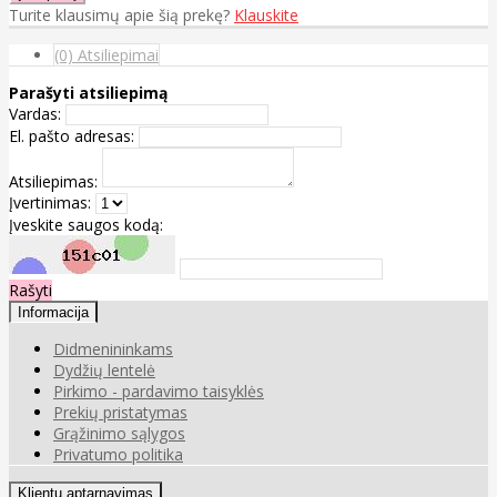
Turite klausimų apie šią prekę?
Klauskite
(0) Atsiliepimai
Parašyti atsiliepimą
Vardas:
El. pašto adresas:
Atsiliepimas:
Įvertinimas:
Įveskite saugos kodą:
Rašyti
Informacija
Didmenininkams
Dydžių lentelė
Pirkimo - pardavimo taisyklės
Prekių pristatymas
Grąžinimo sąlygos
Privatumo politika
Klientų aptarnavimas