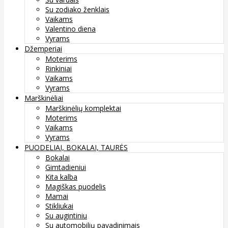
Su zodiako ženklais
Vaikams
Valentino diena
Vyrams
Džemperiai
Moterims
Rinkiniai
Vaikams
Vyrams
Marškinėliai
Marškinėlių komplektai
Moterims
Vaikams
Vyrams
PUODELIAI, BOKALAI, TAURĖS
Bokalai
Gimtadieniui
Kita kalba
Magiškas puodelis
Mamai
Stikliukai
Su augintiniu
Su automobilių pavadinimais