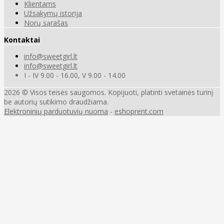
Klientams
Užsakymų istorija
Norų sąrašas
Kontaktai
info@sweetgirl.lt
info@sweetgirl.lt
I - IV 9.00 - 16.00, V 9.00 - 14.00
2026 © Visos teisės saugomos. Kopijuoti, platinti svetainės turinį
be autorių sutikimo draudžiama.
Elektroninių parduotuvių nuoma
-
eshoprent.com