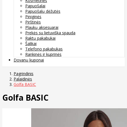
Kosmetinės
Papuošalai
Papuošalų dėžutės
Piniginės
Pirštinės
Plaukų aksesuarai
Prekės su lietuviška spauda
Raktų pakabukai
Šalikai
Telefono pakabukas
Rankinės ir kuprinės
Dovanų kuponai
Pagrindinis
Palaidinės
Golfa BASIC
Golfa BASIC