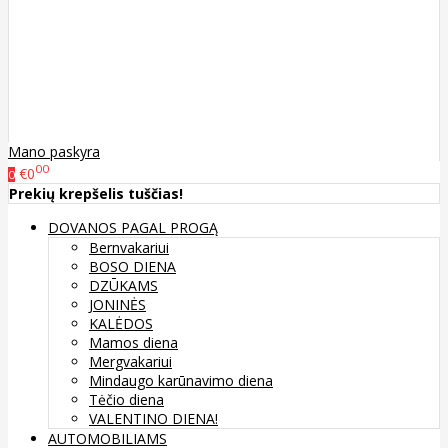
Mano paskyra
00
€0
0
Prekių krepšelis tuščias!
DOVANOS PAGAL PROGĄ
Bernvakariui
BOSO DIENA
DZŪKAMS
JONINĖS
KALĖDOS
Mamos diena
Mergvakariui
Mindaugo karūnavimo diena
Tėčio diena
VALENTINO DIENA!
AUTOMOBILIAMS