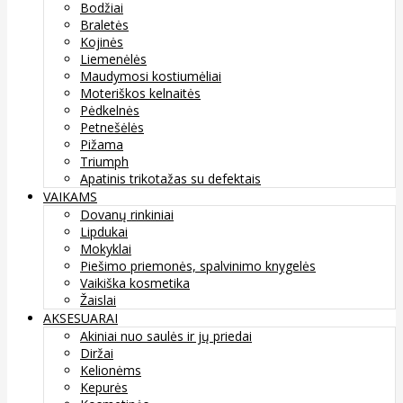
Bodžiai
Braletės
Kojinės
Liemenėlės
Maudymosi kostiumėliai
Moteriškos kelnaitės
Pėdkelnės
Petnešėlės
Pižama
Triumph
Apatinis trikotažas su defektais
VAIKAMS
Dovanų rinkiniai
Lipdukai
Mokyklai
Piešimo priemonės, spalvinimo knygelės
Vaikiška kosmetika
Žaislai
AKSESUARAI
Akiniai nuo saulės ir jų priedai
Diržai
Kelionėms
Kepurės