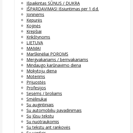
Išpaikintas SŪNUS / DUKRA
IŠPARDAVIMAS! Išsiuntimas per 1 d.d.
Joninėms
Kepurės
Kojinės
Krepšiai
Krikštynoms
LIETUVA
MAMAI
Marškinėliai POROMS
Mergvakariams / bernvakariams
Mindaugo karūnavimo diena
Mokytojų diena
Moterims
Prijuostės
Profesijos
Sesėms / broliams
Smėlinukai
Su augintiniais
Su automobilių pavadinimais
Su Jūsų tekstu
Su nuotraukomis
Su tekstu ant rankovės
Su vardais