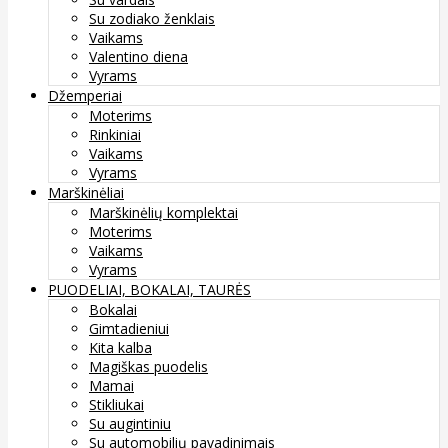
Su zodiako ženklais
Vaikams
Valentino diena
Vyrams
Džemperiai
Moterims
Rinkiniai
Vaikams
Vyrams
Marškinėliai
Marškinėlių komplektai
Moterims
Vaikams
Vyrams
PUODELIAI, BOKALAI, TAURĖS
Bokalai
Gimtadieniui
Kita kalba
Magiškas puodelis
Mamai
Stikliukai
Su augintiniu
Su automobilių pavadinimais