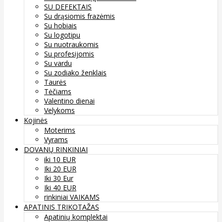
SU DEFEKTAIS
Su drąsiomis frazėmis
Su hobiais
Su logotipu
Su nuotraukomis
Su profesijomis
Su vardu
Su zodiako ženklais
Taurės
Tėčiams
Valentino dienai
Velykoms
Kojinės
Moterims
Vyrams
DOVANŲ RINKINIAI
iki 10 EUR
Iki 20 EUR
Iki 30 Eur
Iki 40 EUR
rinkiniai VAIKAMS
APATINIS TRIKOTAŽAS
Apatinių komplektai