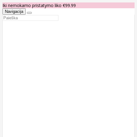
Iki nemokamo pristatymo liko €99.99
Navigacija