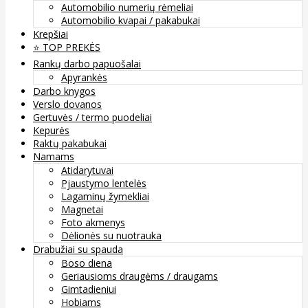
Automobilio numerių rėmeliai
Automobilio kvapai / pakabukai
Krepšiai
⭐️ TOP PREKĖS
Rankų darbo papuošalai
Apyrankės
Darbo knygos
Verslo dovanos
Gertuvės / termo puodeliai
Kepurės
Raktų pakabukai
Namams
Atidarytuvai
Pjaustymo lentelės
Lagaminų žymekliai
Magnetai
Foto akmenys
Dėlionės su nuotrauka
Drabužiai su spauda
Boso diena
Geriausioms draugėms / draugams
Gimtadieniui
Hobiams