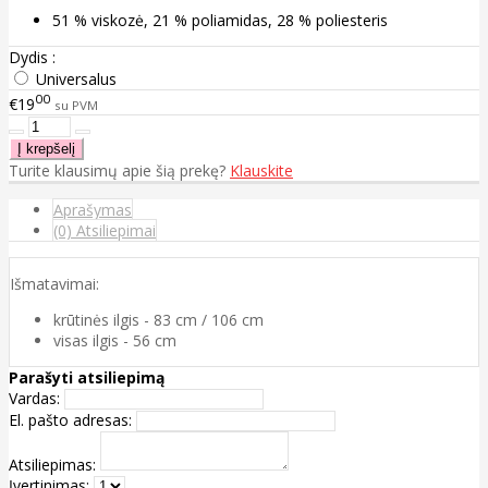
51 % viskozė, 21 % poliamidas, 28 % poliesteris
Dydis :
Universalus
00
€19
su PVM
Turite klausimų apie šią prekę?
Klauskite
Aprašymas
(0) Atsiliepimai
Išmatavimai:
krūtinės ilgis - 83 cm / 106 cm
visas ilgis - 56 cm
Parašyti atsiliepimą
Vardas:
El. pašto adresas:
Atsiliepimas:
Įvertinimas: